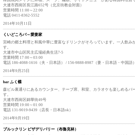
韓国焼肉メインに丼物、スープ、麺類、サイドメニューがある韓国料理店です
大連市西崗区長江路652号（北京街教会対面）
営業時間 11:00～22:00
電話 0411-8362-5552
2014年10月11日
くいどころバ～愛妻家
宮崎の郷土料理と和風中華に豊富なドリンクがそろっています。一人飲みか
す。
大連市中山区民主広場経典生活7-5
営業時間 17:00～03:00
電話 186-4088-1616（夫・日本語） / 156-9888-8987（妻・日本語・中国語
2014年9月25日
bar ふく蝶
森ビル裏通りにあるカウンター、テーブ席、和室、カラオケも楽しめるバー
す。
大連市西崗区錦華街49号
営業時間 19:00～01:00
電話 131-9019-9439（店長・日本語ok）
2014年9月19日
ブルックリン ビザデリバリー（布魯克林）