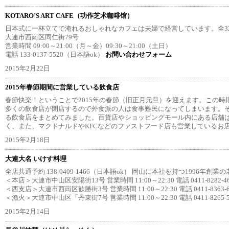
KOTARO’S ART CAFE（功作芝术咖啡馆）
日本式に一杯立てで淹れるおしゃれなカフェは夫婦で経営しています。全32
大連市西崗区同仁街79号
営業時間 09:00～21:00（月～金）09:30～21:00（土日）
電話 133-0137-5520（日本語ok）
お問い合わせフォーム
2015年2月22日
2015年春節期間に営業している飲食店
春節快楽！ということで2015年の春節（旧正月元旦）を迎えます。この時
多くの飲食店が閉店するので外食派の人は食事難民になってしまいます。
る飲食店をまとめてみました。百貨店やショッピングモール内にある店舗
く、また、マクドナルドやKFCなどのファストフード店も営業しているお
2015年2月18日
大連大名 いけす料理
全店共通予約 138-0409-1466（日本語ok） 岡山に本社を持つ1996年
＜本店＞大連市中山区安陽街13号 営業時間 11:00～22:30 電話 0411-8282-46
＜西支店＞大連市西崗区歓勝街3号 営業時間 11:00～22:30 電話 0411-8363-6
＜漁火＞大連市中山区「丹東街7号 営業時間 11:00～22:30 電話 0411-8265-5
2015年2月14日