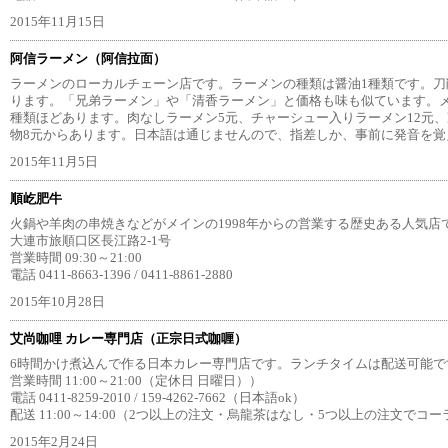
2015年11月15日
阿信ラーメン（阿信拉面）
ラーメンのローカルチェーン店です。ラーメンの種類は醤油1種類です。刀
ります。「兄弟ラーメン」や「清香ラーメン」と価格も味も似ています。メ
種類ほどあります。肉なしラーメン5元、チャーシュー入りラーメン12元、冷
物8元からあります。日本語は通じませんので、指差しか、事前に発音を覚
2015年11月5日
順屹肥牛
火鍋や羊肉の串焼きなどがメインの1998年からの営業する歴史ある人気店で
大連市旅順口区長江路2-1号
営業時間 09:30～21:00
電話 0411-8663-1396 / 0411-8861-2880
2015年10月28日
艾尚咖哩 カレー専門店（正宗日式咖喱）
6時間かけ煮込んで作る日本カレー専門店です。ランチタイムは配送可能です
営業時間 11:00～21:00（定休日 日曜日））
電話 0411-8259-2010 / 159-4262-7662（日本語ok）
配送 11:00～14:00（2つ以上の注文・烏龍茶はなし・5つ以上の注文でコ
2015年2月24日