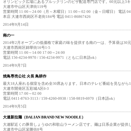
オリンピック広場にあるブルックリンのビザ配送専門店です。60元以上3
大連市中山区天津街119号
営業時間 11:00～24:00（月～木曜日）11:00～02:00（金～日曜日） 電話 0411
本店 大連市西岗区不老街184号 電話 0411-86867426
2014年9月14日
南の一
2014年2月オープンの低価格で家庭の味を提供する南の一は、予算昼は30元
大連市西崗区錦華街16号1-5
営業時間 11:00～14:00 17:00～24:00
電話 156-4234-9970 / 156-4234-9971（ともに日本語ok）
2014年9月7日
焼鳥専売公社 火長 鳥耕作
最大18人座れる個室を含め全30席あります。日本のテレビ番組を見ながら
大連市開発区五彩城A区6-3
営業時間 17:00～02:00
電話 0411-8763-3113 / 159-4260-0938 / 158-9819-6970（日本語ok）
2014年9月5日
大連新拉麺（DALIAN BRAND NEW NOODLE）
大連駅近くの豚骨しょうゆの和歌山ラーメン店です。麺は日系企業が提供し
大連市中山区栄勝街8号