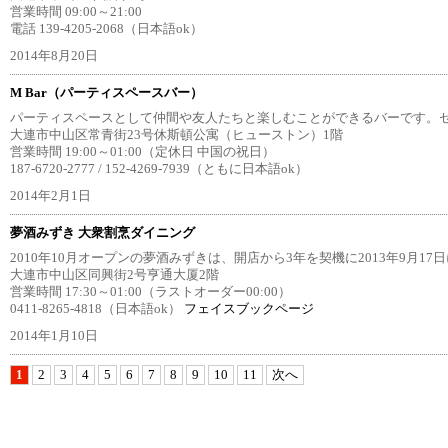
営業時間 09:00～21:00
電話 139-4205-2068（日本語ok）
2014年8月20日
M Bar（パーティスペースバー）
パーティスペースとして仲間や友人たちと楽しむことができるバーです。セッ
大連市中山区常青街23号休斯頓公寓（ヒューストン）1階
営業時間 19:00～01:00（定休日 中国の祝日）
187-6720-2777 / 152-4269-7939（ともに日本語ok）
2014年2月1日
夢酒みずき 大衆割烹ダイニング
2010年10月オープンの夢酒みずきは、開店から3年を契機に2013年9月1
大連市中山区同興街2号亨通大厦2階
営業時間 17:30～01:00（ラストオーダー00:00）
0411-8265-4818（日本語ok）
フェイスブックページ
2014年1月10日
1
2
3
4
5
6
7
8
9
10
11
次へ