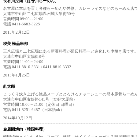
長谷川拉麺（はせ川らーめん）
名古屋に本店を置く各種らーめんや丼物、カレーライスなどのらーめん店で
大連市中山区二七広場温州城大衆街50号
営業時間 09:00～21:00
電話 0411-6683-3225
2015年2月12日
稷美 極品串都
三八広場と二七広場にある新疆料理が延辺料理へと進化した串焼き店です。
大連市中山区太陽街8号
営業時間 11:00～24:00
電話 0411-8810-3331 / 0411-8810-3332
2015年1月25日
乱太郎
じっくり炊き上げる絶品スープととろけるチャーシューの熊本豚骨らーめん
大連市中山区友好路141号（友好大厦前）
営業時間 10:00～21:00（定休日 日曜日）
電話 0411-8251-6487（日本語ok）
2014年10月12日
金晟園焼肉（韓国料理）