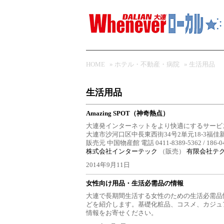
HOME
»
ホテル・不動産・病院
»
生活用品
生活用品
Amazing SPOT（神奇熱点）
大連発インターネットをより快適にするサービ
大連市沙河口区中長東西街34号2単元18-3福佳新
販売元 中国物産館 電話 0411-8389-5362 / 18
株式会社インターテック
（販売）
有限会社テ
2014年9月11日
女性向け用品・生活必需品の情報
大連で長期間生活する女性のための生活必需品
どを紹介します。基礎化粧品、コスメ、カジュ
情報をお寄せください。