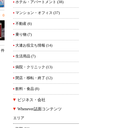
ホテル・アパートメント
(38)
マンション・オフィス
(37)
 0
不動産
(6)
乗り物
(7)
大連お役立ち情報
(14)
7 件
生活用品
(7)
病院・クリニック
(13)
閉店・移転・終了
(12)
飲料・食品
(8)
ビジネス・会社
Whenever誌面コンテンツ
エリア