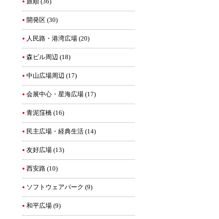
旅順
(36)
開発区
(30)
人民路・港湾広場
(20)
森ビル周辺
(18)
中山広場周辺
(17)
会展中心・星海広場
(17)
青泥窪橋
(16)
民主広場・経典生活
(14)
友好広場
(13)
西安路
(10)
ソフトウェアパーク
(9)
和平広場
(9)