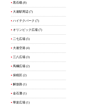
黒石礁
(8)
大連駅周辺
(7)
ハイテクパーク
(7)
オリンピック広場
(7)
二七広場
(5)
大連空港
(4)
三八広場
(3)
馬欄広場
(2)
保税区
(2)
解放路
(1)
金石灘
(1)
華楽広場
(1)