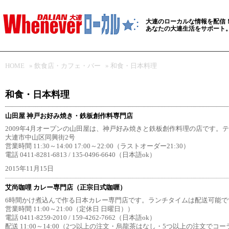
大連のローカルな情報を配信
あなたの大連生活をサポート
HOME
»
飲食店・カフェ・バー
»
和食・日本料理
和食・日本料理
山田屋 神戸お好み焼き・鉄板創作料専門店
2009年4月オープンの山田屋は、神戸好み焼きと鉄板創作料理の店です。
大連市中山区同興街2号
営業時間 11:30～14:00 17:00～22:00（ラストオーダー21:30）
電話 0411-8281-6813 / 135-0496-6640（日本語ok）
2015年11月15日
艾尚咖哩 カレー専門店（正宗日式咖喱）
6時間かけ煮込んで作る日本カレー専門店です。ランチタイムは配送可能です
営業時間 11:00～21:00（定休日 日曜日））
電話 0411-8259-2010 / 159-4262-7662（日本語ok）
配送 11:00～14:00（2つ以上の注文・烏龍茶はなし・5つ以上の注文でコ