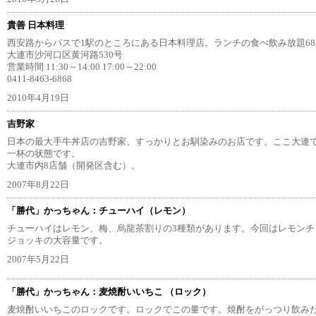
貴善 日本料理
西安路からバスで1駅のところにある日本料理店。ランチの食べ飲み放題6
大連市沙河口区黄河路530号
営業時間 11:30～14:00 17:00～22:00
0411-8463-6868
2010年4月19日
吉野家
日本の最大手牛丼店の吉野家、すっかりとお馴染みのお店です。ここ大連
一杯の状態です。
大連市内8店舗（開発区含む）。
2007年8月22日
「勝代」かっちゃん：チューハイ（レモン）
チューハイはレモン、梅、烏龍茶割りの3種類があります。今回はレモンチュ
ジョッキの大容量です。
2007年5月22日
「勝代」かっちゃん：麦焼酎いいちこ （ロック）
麦焼酎いいちこのロックです。ロックでこの量です。焼酎をがっつり飲み