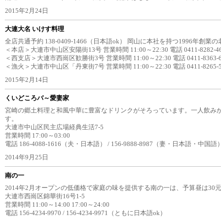
2015年2月24日
大連大名 いけす料理
全店共通予約 138-0409-1466（日本語ok） 岡山に本社を持つ1996年
＜本店＞大連市中山区安陽街13号 営業時間 11:00～22:30 電話 0411-8282-46
＜西支店＞大連市西崗区歓勝街3号 営業時間 11:00～22:30 電話 0411-8363-6
＜漁火＞大連市中山区「丹東街7号 営業時間 11:00～22:30 電話 0411-8265-5
2015年2月14日
くいどころバ～愛妻家
宮崎の郷土料理と和風中華に豊富なドリンクがそろっています。一人飲みか
す。
大連市中山区民主広場経典生活7-5
営業時間 17:00～03:00
電話 186-4088-1616（夫・日本語） / 156-9888-8987（妻・日本語・中国語
2014年9月25日
南の一
2014年2月オープンの低価格で家庭の味を提供する南の一は、予算昼は30元
大連市西崗区錦華街16号1-5
営業時間 11:00～14:00 17:00～24:00
電話 156-4234-9970 / 156-4234-9971（ともに日本語ok）