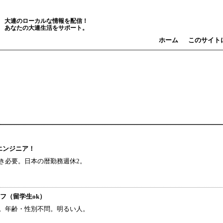
大連のローカルな情報を配信！
あなたの大連生活をサポート。
ホーム
このサイト
・エンジニア！
き必要。日本の暦勤務週休2。
フ（留学生ok）
。年齢・性別不問。明るい人。