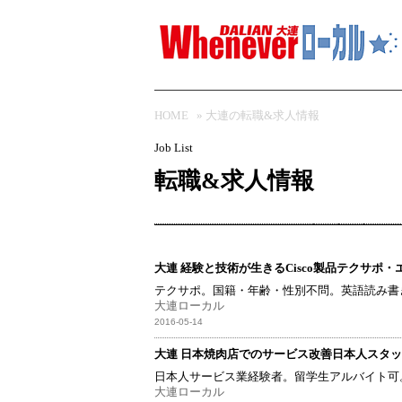
HOME
»
大連の転職&求人情報
Job List
転職&求人情報
大連 経験と技術が生きるCisco製品テクサポ
テクサポ。国籍・年齢・性別不問。英語読み書
大連ローカル
2016-05-14
大連 日本焼肉店でのサービス改善日本人スタッ
日本人サービス業経験者。留学生アルバイト可
大連ローカル