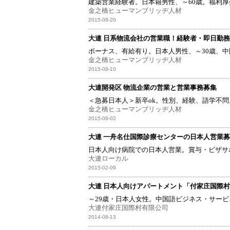
建築営業経験者。日本籍男性、～60歳。福利
金之橋ヒューマンブリッヂ人材
2015-08-20
大連 日系物流会社の営業職！経験者・即日勤
ボーナス、有給有り。日本人男性、～30歳、中
金之橋ヒューマンブリッヂ人材
2015-08-10
大連開発区 物流企業の営業と営業事務募集
＜急募日本人＞新卒ok。性別、経験、語学不
金之橋ヒューマンブリッヂ人材
2015-08-02
大連 一舟名仕国際診療センターの日本人営業
日本人向け病院での日本人営業。賞与・ビザサ
大連ローカル
2015-02-09
大連 日本人向けアパートメント「付家庄国際
～29歳・日本人女性。中国語ビジネス・サービ
大連付家庄国際村有限公司
2014-08-13