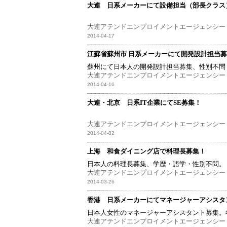
大連 日系メーカーにて設備担当（部長クラス
大連アテンドエンプロイメントエージェンシー
2014-04-17
江蘇省蘇州市 日系メーカーにて開発設計担当
蘇州にて日本人の開発設計担当募集、性別不問
大連アテンドエンプロイメントエージェンシー
2014-04-16
大連・北京 日系IT企業にてSE募集！
大連アテンドエンプロイメントエージェンシー
2014-04-02
上海 和食ダイニング店で料理長募集！
日本人の料理長募集、学歴・語学・性別不問。
大連アテンドエンプロイメントエージェンシー
2014-03-26
香港 日系メーカーにてマネージャーアシスタ
日本人女性のマネージャーアシスタント募集。
大連アテンドエンプロイメントエージェンシー