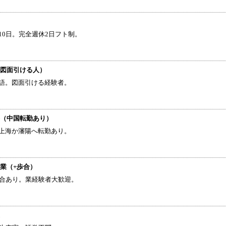
0日。完全週休2日フト制。
（図面引ける人）
語。図面引ける経験者。
務（中国転勤あり）
上海か瀋陽へ転勤あり。
業（+歩合）
歩合あり。業経験者大歓迎。