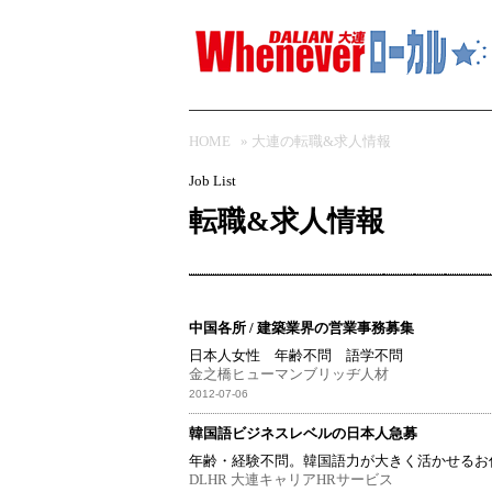
HOME
»
大連の転職&求人情報
Job List
転職&求人情報
中国各所 / 建築業界の営業事務募集
日本人女性 年齢不問 語学不問
金之橋ヒューマンブリッヂ人材
2012-07-06
韓国語ビジネスレベルの日本人急募
年齢・経験不問。韓国語力が大きく活かせるお
DLHR 大連キャリアHRサービス