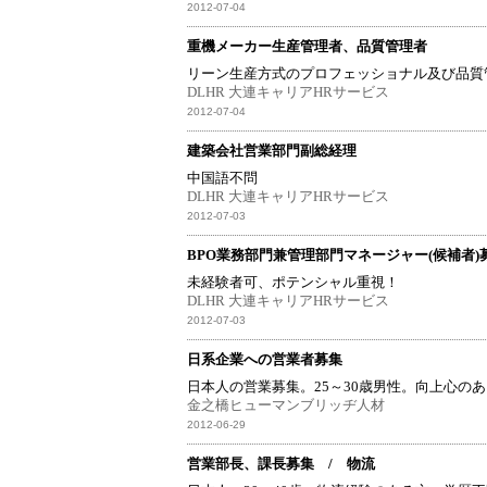
2012-07-04
重機メーカー生産管理者、品質管理者
リーン生産方式のプロフェッショナル及び品質
DLHR 大連キャリアHRサービス
2012-07-04
建築会社営業部門副総経理
中国語不問
DLHR 大連キャリアHRサービス
2012-07-03
BPO業務部門兼管理部門マネージャー(候補者)
未経験者可、ポテンシャル重視！
DLHR 大連キャリアHRサービス
2012-07-03
日系企業への営業者募集
日本人の営業募集。25～30歳男性。向上心の
金之橋ヒューマンブリッヂ人材
2012-06-29
営業部長、課長募集 / 物流