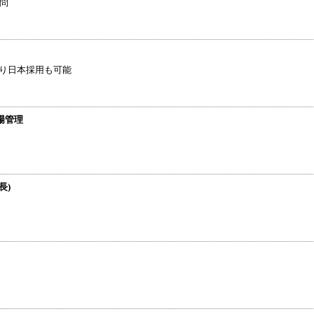
問
より日本採用も可能
場管理
長)