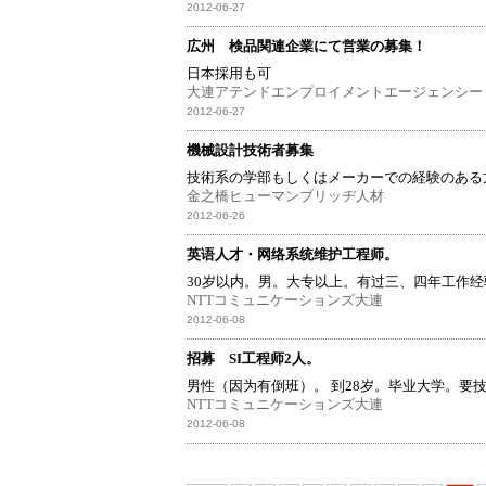
2012-06-27
広州 検品関連企業にて営業の募集！
日本採用も可
大連アテンドエンプロイメントエージェンシー
2012-06-27
機械設計技術者募集
技術系の学部もしくはメーカーでの経験のある
金之橋ヒューマンブリッヂ人材
2012-06-26
英语人才・网络系统维护工程师。
30岁以内。男。大专以上。有过三、四年工作经
NTTコミュニケーションズ大連
2012-06-08
招募 SI工程师2人。
男性（因为有倒班）。 到28岁。毕业大学。要
NTTコミュニケーションズ大連
2012-06-08