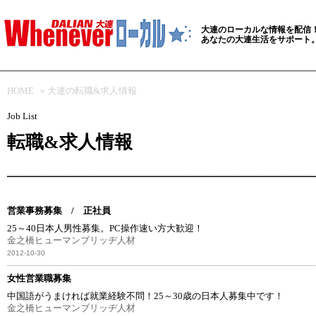
大連のローカルな情報を配信
あなたの大連生活をサポート
HOME
»
大連の転職&求人情報
Job List
転職&求人情報
営業事務募集 / 正社員
25～40日本人男性募集。PC操作速い方大歓迎！
金之橋ヒューマンブリッヂ人材
2012-10-30
女性営業職募集
中国語がうまければ就業経験不問！25～30歳の日本人募集中です！
金之橋ヒューマンブリッヂ人材