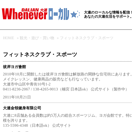
大連のローカルな情報を配信
あなたの大連生活をサポート
HOME
»
観光・遊び・買い物
»
フィットネスクラブ・スポーツ
フィットネスクラブ・スポーツ
彼岸ヨガ會館
2010年10月に開館したは彼岸ヨガ會館は解放路の閑静な住宅街にあります
メイクレッスン、健康商品の販売なども行なっています。
大連市中山区中青街10号1-2
0411-8236-2067 / 138-4265-9013（楠宮 日本語ok） 公式サイト（製作中）
2011年10月21日
大連金領健身有限公司
大連に8店舗ある会員数は約5万人の総合スポーツジム、ヨガ会館です。特
模を誇ります。
135-5596-4348（日本語ok） 公式サイト