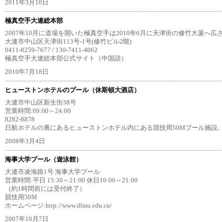
2011年3月10日
極真空手大連総本部
2007年10月に道場を開いた極真空手は2010年6月に天津街の修竹大厦へ広
大連市中山区天津街113号-1号(修竹ビル2階)
0411-8259-7677 / 130-7411-4062
極真空手大連総本部公式サイト（中国語）
2010年7月18日
ヒューストンホテルのプール（休斯頓大酒店）
大連市中山区新生街38号
営業時間:09:00～24:00
8282-8878
日航ホテルの裏にあるヒューストンホテル内にある競技用50Mプール施設
2008年3月4日
海事大学プール（遊泳館）
大連市凌海路1号 海事大学プール
営業時間:平日 15:30～21:00 休日10:00～21:00
（約1時間前には受付終了）
競技用50M
ホームページ:http://www.dlmu.edu.cn/
2007年10月7日