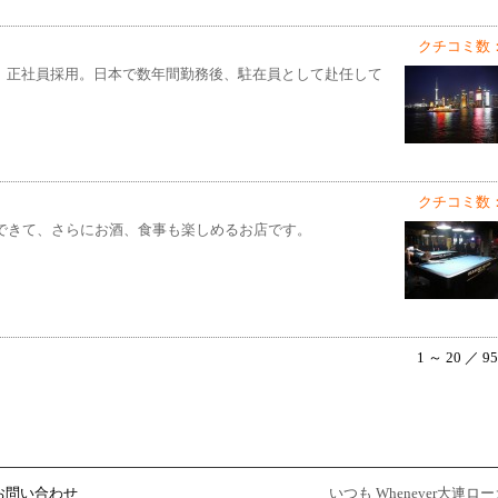
クチコミ数：
す。正社員採用。日本で数年間勤務後、駐在員として赴任して
クチコミ数：
ができて、さらにお酒、食事も楽しめるお店です。
1 ～ 20 ／ 9
お問い合わせ
いつも Whenever大