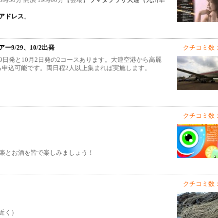
時30分 開演 19時00分【会場】
ラマダプラザ大連（九州华
アドレス
。
/29、10/2出発
クチコミ数：
9日発と10月2日発の2コースあります。大連空港から高麗
ら申込可能です。両日程2人以上集まれば実施します。
クチコミ数：
音楽とお酒を皆で楽しみましょう！
クチコミ数：
近く）