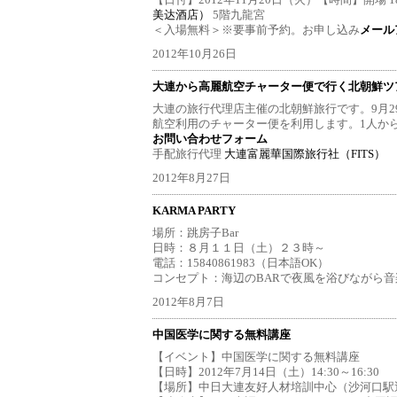
【日付】2012年11月20日（火）【時間】開場 18
美达酒店）
5階九龍宮
＜入場無料＞※要事前予約。お申し込み
メール
2012年10月26日
大連から高麗航空チャーター便で行く北朝鮮ツアー9
大連の旅行代理店主催の北朝鮮旅行です。9月2
航空利用のチャーター便を利用します。1人か
お問い合わせフォーム
手配旅行代理
大連富麗華国際旅行社（FITS）
2012年8月27日
KARMA PARTY
場所：跳房子Bar
日時：８月１１日（土）２３時～
電話：15840861983（日本語OK）
コンセプト：海辺のBARで夜風を浴びながら
2012年8月7日
中国医学に関する無料講座
【イベント】中国医学に関する無料講座
【日時】2012年7月14日（土）14:30～16:30
【場所】中日大連友好人材培訓中心（沙河口駅