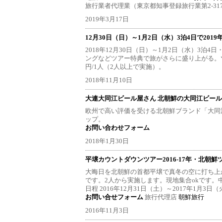
旅行業者代理業（東京都知事登録旅行業第2-31
2019年3月17日
12月30日（日）～1月2日（水）3泊4日で20
2018年12月30日（日）～1月2日（水）3泊
ングなどツアー特典で旅がさらに盛り上がる。ツアー費用
円/1人（2人以上で実施）。
2018年11月10日
大連大同江ビール屋さん 北朝鮮の大同江ビー
欧州で高い評価を受ける北朝鮮ブランド「大同
ップ。
お問い合わせフォーム
2018年1月30日
平壌カウントダウンツアー2016-17年・北朝鮮
大晦日を北朝鮮の首都平壌で真冬の空に打ち上
です。2人から実施します。現地集合okです
日程 2016年12月31日（土）～2017年1月3日
お問い合せフォーム
旅行代理店
朝鮮旅行
2016年11月3日