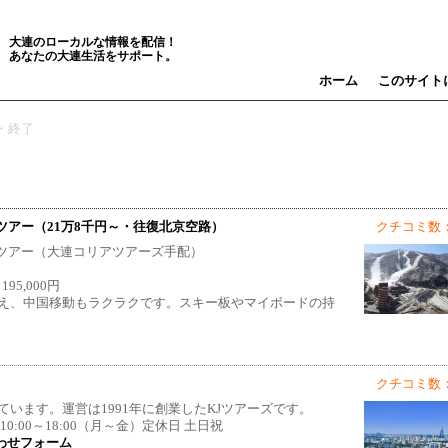
大連のローカルな情報を配信！
あなたの大連生活をサポート。
ホーム
このサイト
・終了
ーツアー（21万8千円～・往復北京空路）
クチコミ数：
キーツアー（大連コリアツアーズ手配）
95,000円
え、中国移動もラクラクです。スキー板やマイボードの持
クチコミ数：
います。運営は1991年に創業したKJツアーズです。
0:00～18:00（月～金）定休日 土日祝
わせフォーム