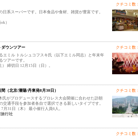
クチコミ数：
プンの日系スーパーです。日本食品や食材、雑貨が豊富です。
語ok）
ントダウンツアー
クチコミ数：
るエミル トルシュコフスキ氏（以下エミル同志）と年末年
るツアーです。
（土） 締切日 12月15日（日）。
（北京/瀋陽/丹東発8月30日）
クチコミ数：
オ猪木氏がプロデュースするプロレス大会開催に合わせた訪朝
の交通手段を参加者各自で選択できる新しいタイプです。
限 7月31日（木） 最小催行人員6人。
際旅行社
クチコミ数：