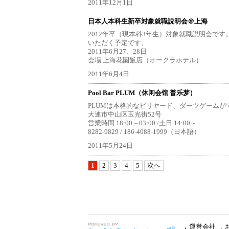
2011年12月1日
日本人本科生新卒対象就職説明会＠上海
2012年卒（現本科3年生）対象就職説明会で
いただく予定です。
2011年6月27、28日
会場 上海花園飯店（オークラホテル）
2011年6月4日
Pool Bar PLUM（休闲会馆 普乐梦）
PLUMは本格的なビリヤード、ダーツゲーム
大連市中山区玉光街52号
営業時間 18:00～03:00 /土日 14:00～
8282-9829 / 186-4088-1999（日本語）
2011年5月24日
1
2
3
4
5
次へ
運営会社