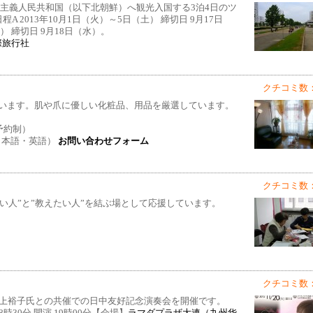
民主主義人民共和国（以下北朝鮮）へ観光入国する3泊4日のツ
2013年10月1日（火）～5日（土） 締切日 9月17日
） 締切日 9月18日（水）。
際旅行社
クチコミ数：
います。肌や爪に優しい化粧品、用品を厳選しています。
全予約制）
28（日本語・英語）
お問い合わせフォーム
クチコミ数：
たい人”と”教えたい人”を結ぶ場として応援しています。
クチコミ数：
水上裕子氏との共催での日中友好記念演奏会を開催です。