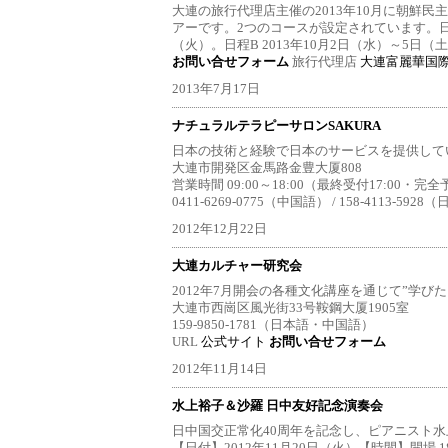
大連の旅行代理店主催の2013年10月に朝鮮
アーです。2つのコースが設定されています。日程A 
（火）。日程B 2013年10月2日（水）～5日（土
お問い合せフォーム
旅行代理店
大連富麗華国
2013年7月17日
ナチュラルテラピーサロンSAKURA
日本の技術と経験で日本のサービスを提供して
大連市開発区金馬路金豊大厦808
営業時間 09:00～18:00（最終受付17:00・完
0411-6269-0775（中国語） / 158-4113-59
2012年12月22日
大連カルチャー研究会
2012年7月開会の各種文化講座を通じて”学び
大連市西崗区風光街33号鞍鋼大厦1905室
159-9850-1781（日本語・中国語）
URL
公式サイト
お問い合せフォーム
2012年11月14日
水上裕子＆沙羅 日中友好記念演奏会
日中国交正常化40周年を記念し、ピアニスト