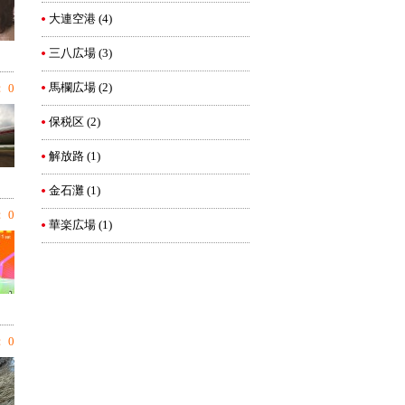
大連空港
(4)
三八広場
(3)
馬欄広場
(2)
 0
保税区
(2)
解放路
(1)
金石灘
(1)
 0
華楽広場
(1)
 0