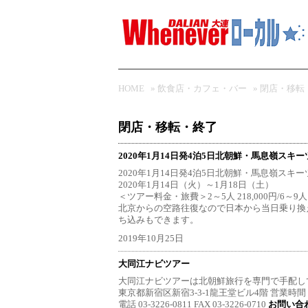
HOME
»
飲食店・カフェ・バー
»
閉店・移転
閉店・移転・終了
2020年1月14日発4泊5日北朝鮮・馬息嶺スキ
2020年1月14日発4泊5日北朝鮮・馬息嶺ス
2020年1月14日（火）～1月18日（土）
＜ツアー料金・旅費＞2～5人 218,000円/6～9人 1
北京からの空路往復なので日本から当日乗り換
ち込みもできます。
2019年10月25日
大同江ナビツアー
大同江ナビツアーは北朝鮮旅行を専門で手配して
東京都新宿区新宿3-3-1龍王堂ビル4階 営業時間 1
電話 03-3226-0811 FAX 03-3226-0710
お問い合