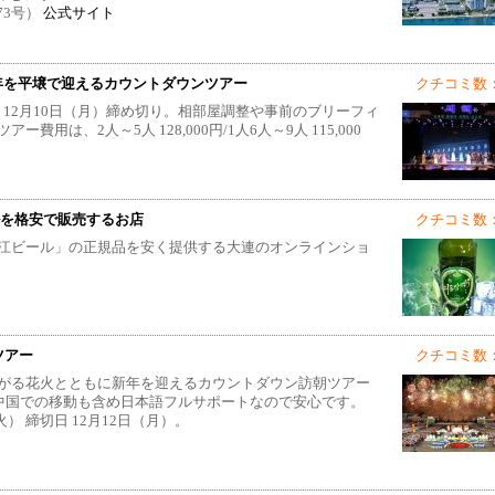
73号）
公式サイト
19年を平壌で迎えるカウントダウンツアー
クチコミ数：
4日・12月10日（月）締め切り。相部屋調整や事前のブリーフィ
は、2人～5人 128,000円/1人6人～9人 115,000
ルを格安で販売するお店
クチコミ数：
江ビール」の正規品を安く提供する大連のオンラインショ
ツアー
クチコミ数：
がる花火とともに新年を迎えるカウントダウン訪朝ツアー
。中国での移動も含め日本語フルサポートなので安心です。
（火） 締切日 12月12日（月）。