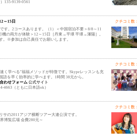
35-9139-0561
12～15日
クチコミ数：
です。2コースあります。（1）＜中国宿泊不要＞8/8～11
行機の両方が体験＞12～15日［丹東→平壌 平壌→瀋陽］。
す。※参加は自己責任でお願いします。
クチコミ数：
倍速く学べる”福福メソッドが特徴です。Skypeレッスンも充
語を早く効率的に学べます。1時間 38元から。
合わせフォーム
公式サイト
6-4084-4663（ともに日本語ok）
クチコミ数：
サの2011アジア横断ツアー大連公演です。
連世界博覧広場 会費280元～