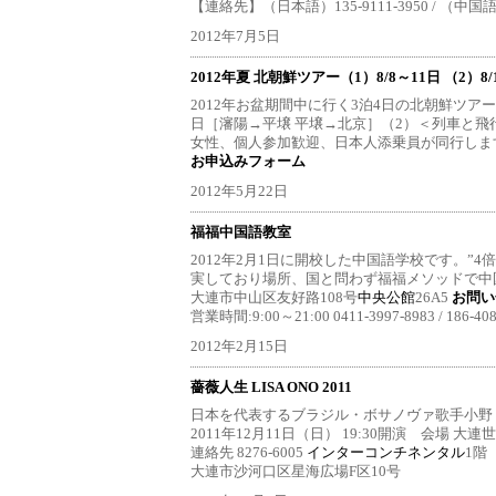
【連絡先】（日本語）135-9111-3950 / （中国語）1
2012年7月5日
2012年夏 北朝鮮ツアー（1）8/8～11日 （2）8/
2012年お盆期間中に行く3泊4日の北朝鮮ツアー
日［瀋陽→平壌 平壌→北京］（2）＜列車と飛
女性、個人参加歓迎、日本人添乗員が同行しま
お申込みフォーム
2012年5月22日
福福中国語教室
2012年2月1日に開校した中国語学校です。”4
実しており場所、国と問わず福福メソッドで中国
大連市中山区友好路108号
中央公館
26A5
お問い
営業時間:9:00～21:00 0411-3997-8983 / 18
2012年2月15日
薔薇人生 LISA ONO 2011
日本を代表するブラジル・ボサノヴァ歌手小野リ
2011年12月11日（日） 19:30開演 会場 大
連絡先 8276-6005
インターコンチネンタル
1階
大連市沙河口区星海広場F区10号