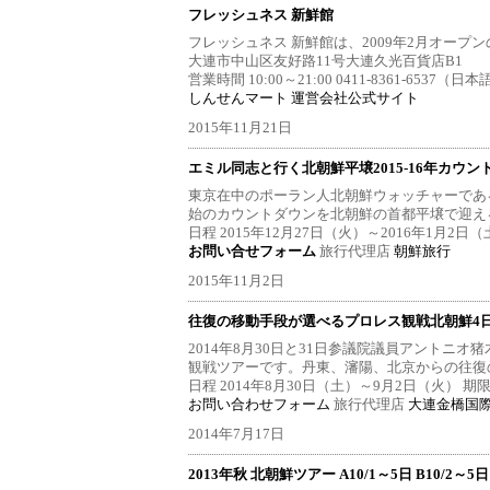
フレッシュネス 新鮮館
フレッシュネス 新鮮館は、2009年2月オー
大連市中山区友好路11号大連久光百貨店B1
営業時間 10:00～21:00 0411-8361-6537（日本
しんせんマート
運営会社公式サイト
2015年11月21日
エミル同志と行く北朝鮮平壌2015-16年カウ
東京在中のポーラン人北朝鮮ウォッチャーであ
始のカウントダウンを北朝鮮の首都平壌で迎え
日程 2015年12月27日（火）～2016年1月2日
お問い合せフォーム
旅行代理店
朝鮮旅行
2015年11月2日
往復の移動手段が選べるプロレス観戦北朝鮮4日間
2014年8月30日と31日参議院議員アントニ
観戦ツアーです。丹東、瀋陽、北京からの往復
日程 2014年8月30日（土）～9月2日（火） 期
お問い合わせフォーム
旅行代理店
大連金橋国
2014年7月17日
2013年秋 北朝鮮ツアー A10/1～5日 B10/2～5日