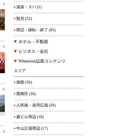
 0
温泉・スパ
(1)
観光
(52)
閉店・移転・終了
(95)
ホテル・不動産
 0
ビジネス・会社
Whenever誌面コンテンツ
エリア
旅順
(36)
 0
開発区
(30)
人民路・港湾広場
(20)
森ビル周辺
(18)
中山広場周辺
(17)
 0