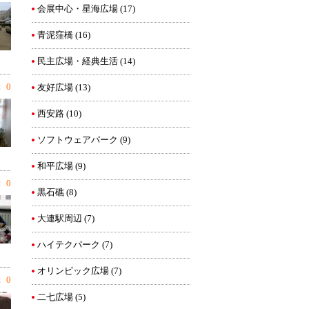
会展中心・星海広場
(17)
青泥窪橋
(16)
民主広場・経典生活
(14)
 0
友好広場
(13)
西安路
(10)
ソフトウェアパーク
(9)
和平広場
(9)
 0
黒石礁
(8)
大連駅周辺
(7)
ハイテクパーク
(7)
オリンピック広場
(7)
 0
二七広場
(5)