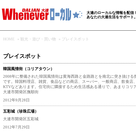
大連のローカルな情報を配信
あなたの大連生活をサポート
HOME
»
観光・遊び・買い物
»
プレイスポット
プレイスポット
韓国風情街（コリアタウン）
2008年に整備された韓国風情街は黄海西路と金路路とを南北に突き抜ける撫
です。韓国料理店、雑貨、食品などの商店、スーパー、一般商店、飲食店
KTVなどあります。住宅街に隣接するため生活感ある通りで、あまりコリ
大連市開発区撫順街
2012年9月28日
五彩城（珍珠広場）
大連市開発区五彩城
2012年7月29日