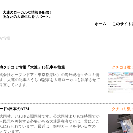
大連のローカルな情報を配信！
あなたの大連生活をサポート。
ホーム
このサイト
ち情報
地クチコミ情報「大連」16記事を執筆
クチコミ数：
式会社オープンドア・東京都港区）の海外現地クチコミ情
す。大連の記事のうち16記事を大連ローカルも執筆させて
り直しています。
ド×日本のATM
クチコミ数：
式両替、いわゆる闇両替です。公式両替よりも短時間でか
人民元を両替する必要がある大連滞在者などは、常にどこ
んに行われています。最近は、銀聯カードを使い日本の
増えています。