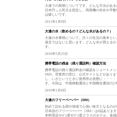
大連での両替についてです。どんな方法がある
日本円→人民元を想定し、両替機の存在や手数
ば嬉しいです。
2011年1月9日
大連の水（飲めるの？どんな水があるの？）
大連の水事情について。日々の生活の基本とい
過言ではないと思います。どんな水が買えるの
す。
2010年5月25日
携帯電話の残金（残り通話料）確認方法
携帯電話の残り通話料金の確認をショートメッ
SMS、営業所の窓口、公式サイトなどがあり
し、いざというときに使用停止状態に・・・・
す。今回は、中国移動通信と中国聯合通信の2
2010年1月8日
大連のフリーペーパー（DM）
初めて訪れる国や地域で心強い味方となるのが
日本語のフリーペーパー（DM）は6誌ありま
本料理店や4つ星や5つ星クラスのホテル、各