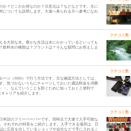
のか？どこかお得なのか？注意点は？などなどです。主に
料についても説明します。大連へ来られる方へ参考になれ
クチコミ数：
える大切な水。豊かな生活は水にかかっているといっても
？飲料水の種類は？ブランドは？そんな疑問にお答えしま
クチコミ数：
セージ（SMS）で行う方法です。主な確認方法としては、
ます。気づかないうちにチャージしておいた通話料金を消費
・・、なんていうことを防ぐために知っておくと便利で
大キャリアを紹介します。
クチコミ数：
日本語のフリーペーパーです。現時点で大連で入手可能な
す。それぞれの特長をご紹介します。入手できる場所は、日
雑誌に広告を出しているショップや会社などで手に入れるこ