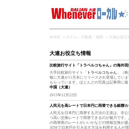
HOME
»
ホテル・不動産・病院
»
大連お役立
大連お役立ち情報
比較旅行サイト「トラベルコちゃん」の海外現
大手比較旅行サイト「
トラベルコちゃん
」（株
報に大連が11月末にリリースされ登場していま
もらっています。ほとんどの写真は記事用に撮
中国（大連）
2015年12月22日
人民元を高レートで日本円に両替できる銀聯カー
人民元を日本円に両替する方法の王道は、非公
つ高い交換レートで両替できるのが魅力です。
の両替商のレートがいいかなどの情報交換が盛
ATMで日本円を引き出す方法を利用する人が