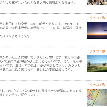
活がより充実したものとなる大切な情報源となります。
クチコミ数：
便を利用して航空便、SAL、船便があります。その他にも
本記事では日本郵便の3種類についての方法、輸送料、運搬
たほうがよさそうです。
クチコミ数：
気が向いたときに書いていきたいと思います。旅行や出張
8月で最高気温30度を少し超えるくらいです。また、最も寒
くらいです。夏は日本の夏より多少乾燥しており、カラッと
体感気温は低く感じます。春と秋の季節は短めです。
クチコミ数：
です。そのためにパスポートの残りページが気になる人も多
補する方法をご紹介します。