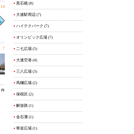
黒石礁
(8)
14
大連駅周辺
(7)
ハイテクパーク
(7)
オリンピック広場
(7)
 7
二七広場
(5)
大連空港
(4)
三八広場
(3)
馬欄広場
(2)
4 件
保税区
(2)
解放路
(1)
金石灘
(1)
華楽広場
(1)