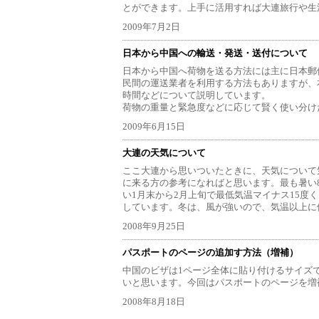
とができます。上手に活用すれば大連旅行や生
2009年7月2日
日本から中国への輸送・発送・送付について
日本から中国へ荷物を送る方法には主に日本郵
民間の運送業者を利用する方法もありますが、
時間などについて説明しています。
荷物の重量と緊急度などに応じて賢く使い分け
2009年6月15日
大連の天気について
ここ大連から思いついたときに、天気について
に来る方の参考になればと思います。最も暑い
い1月末から2月上旬で最低気温マイナス15度
しています。冬は、風が強いので、気温以上に
2008年9月25日
パスポートのページの追加す方法（増補）
中国のビザは1ページ全体に貼り付けるサイズ
いと思います。今回はパスポートのページを増
2008年8月18日