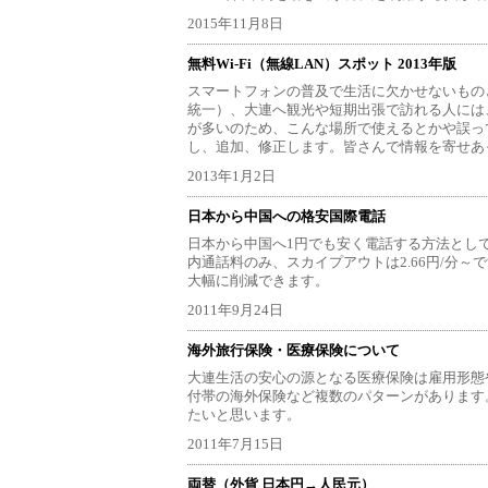
2015年11月8日
無料Wi-Fi（無線LAN）スポット 2013年版
スマートフォンの普及で生活に欠かせないものとなり
統一）、大連へ観光や短期出張で訪れる人には
が多いのため、こんな場所で使えるとかや誤っ
し、追加、修正します。皆さんで情報を寄せあ
2013年1月2日
日本から中国への格安国際電話
日本から中国へ1円でも安く電話する方法とし
内通話料のみ、スカイプアウトは2.66円/分
大幅に削減できます。
2011年9月24日
海外旅行保険・医療保険について
大連生活の安心の源となる医療保険は雇用形態
付帯の海外保険など複数のパターンがあります
たいと思います。
2011年7月15日
両替（外貨 日本円→人民元）