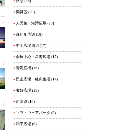
旅順
(36)
開発区
(30)
 2
人民路・港湾広場
(20)
森ビル周辺
(18)
中山広場周辺
(17)
会展中心・星海広場
(17)
 8
青泥窪橋
(16)
民主広場・経典生活
(14)
友好広場
(13)
西安路
(10)
 0
ソフトウェアパーク
(9)
和平広場
(9)