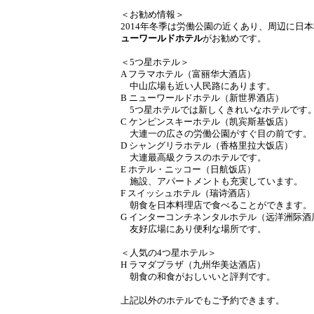
＜お勧め情報＞
2014年冬季は労働公園の近くあり、周辺に日
ューワールドホテル
がお勧めです。
＜5つ星ホテル＞
A フラマホテル（富丽华大酒店）
中山広場も近い人民路にあります。
B ニューワールドホテル（新世界酒店‎）
5つ星ホテルでは新しくきれいなホテルです
C ケンピンスキーホテル（凯宾斯基饭店）
大連一の広さの労働公園がすぐ目の前です。
D シャングリラホテル（香格里拉大饭店）
大連最高級クラスのホテルです。
E ホテル・ニッコー（日航饭店）
施設、アパートメントも充実しています。
F スイッシュホテル（瑞诗酒店）
朝食を日本料理店で食べることができます。
G インターコンチネンタルホテル（远洋洲际酒店
友好広場にあり便利な場所です。
＜人気の4つ星ホテル＞
H ラマダプラザ（九州华美达酒店）
朝食の和食がおしいいと評判です。
上記以外のホテルでもご予約できます。