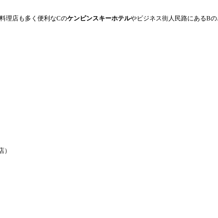
本料理店も多く便利なCの
ケンピンスキーホテル
やビジネス街人民路にあるBの
。
‎）