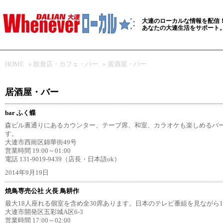
大連のローカルな情報を配信
あなたの大連生活をサポート
HOME
»
飲食店・カフェ・バー
»
居酒屋・バー
居酒屋・バー
bar ふく蝶
森ビル裏通りにあるカウンター、テーブ席、和室、カラオケも楽しめるバー
す。
大連市西崗区錦華街49号
営業時間 19:00～01:00
電話 131-9019-9439（店長・日本語ok）
2014年9月19日
焼鳥専売公社 火長 鳥耕作
最大18人座れる個室を含め全30席あります。日本のテレビ番組を見ながら
大連市開発区五彩城A区6-3
営業時間 17:00～02:00