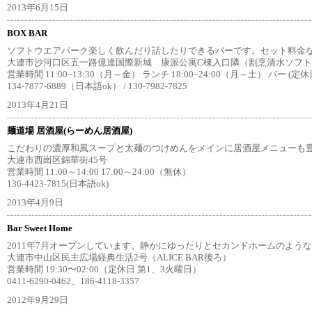
2013年6月15日
BOX BAR
ソフトウエアパーク楽しく飲んだり話したりできるバーです。セット料金
大連市沙河口区五一路億達国際新城 康派公寓C棟入口隣（割烹清水ソフトウ
営業時間 11:00~13:30（月～金） ランチ 18:00~24:00（月～土） バー (定
134-7877-6889（日本語ok） / 130-7982-7825
2013年4月21日
麺道場 居酒屋(らーめん居酒屋)
こだわりの濃厚和風スープと太麺のつけめんをメインに居酒屋メニューも
大連市西崗区錦華街45号
営業時間 11:00～14:00 17:00～24:00（無休）
136-4423-7815(日本語ok)
2013年4月9日
Bar Sweet Home
2011年7月オープンしています。静かにゆったりとセカンドホームのよう
大連市中山区民主広場経典生活2号（ALICE BAR後ろ）
営業時間 19:30〜02:00（定休日 第1、3火曜日）
0411-6290-0462、186-4118-3357
2012年9月29日