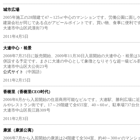
城市広場
2005年施工の28階建て47～125㎡中心のマンションです。労働公園に面
建築会社が同じである点がアピールポイントです。買い物、食事に便利で
大連市中山区武漢街73号
2011年4月5日
大連中心・裕景
2008年7月25日に販売開始、2009年11月30日入居開始の大連中心・裕景は
併設する予定です。まさに大連の中心として象徴となりそうな超一級ビル
大連市中山区大公街23号
公式サイト
（中国語）
2011年2月15日
香榭里（香榭里CEO时代）
2006年6月から入居開始の住居商用可能なビルです。大連駅、勝利広場に近
ルやレストラン街です。17～29階建て全655室、40～60㎡。駐車場737台
大連市中山区長江路309号
2011年2月3日
康派（康派公寓）
2006年7月から入居開始の康派は24階建て全504室、約40～300㎡のマ