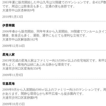
2003年夏に販売開始した中山九号は32階建てのマンションです。全432戸
です。周辺には飲食店も多く、交通の便も抜群です。
大連市中山区杏林街9号
2010年1月13日
伊景華園
2006年春から販売開始、同年年末から入居開始。30階建てワンルームタ
隣接、飲食店も多く、通勤、通学にもとても便利な立地です。
大連市中山区解放路162号
2009年12月14日
星海人家
2003年完成の星海人家はファミリー向けの90㎡以上の住宅地区です。和
便もよく、敷地内は緑にあふれる静かな環境です。
大連市沙河口区星海街358号
2009年11月9日
世嘉星海
2009年9月から入居開始の90㎡以上のファミリー向けのマンションです。
があります。閑静な環境ながら和平広場へも徒歩圏内です。
大連市沙河口区富静園8号
2009年10月15日