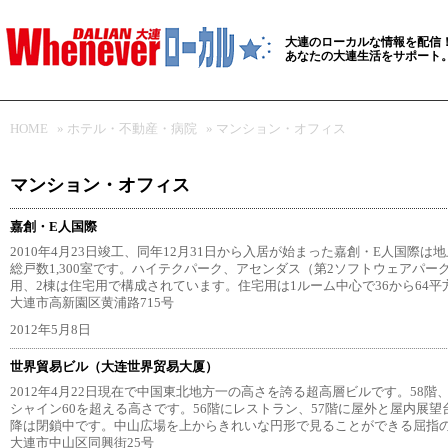
大連のローカルな情報を配信
あなたの大連生活をサポート
HOME
»
ホテル・不動産・病院
»
マンション・オフィス
マンション・オフィス
嘉創・E人国際
2010年4月23日竣工、同年12月31日から入居が始まった嘉創・E人国際は地
総戸数1,300室です。ハイテクパーク、アセンダス（第2ソフトウェアパー
用、2棟は住宅用で構成されています。住宅用は1ルーム中心で36から64
大連市高新園区黄浦路715号
2012年5月8日
世界貿易ビル（大连世界贸易大厦）
2012年4月22日現在で中国東北地方一の高さを誇る超高層ビルです。58階
シャイン60を超える高さです。56階にレストラン、57階に屋外と屋内展望台
降は閉鎖中です。中山広場を上からきれいな円形で見ることができる屈指
大連市中山区同興街25号