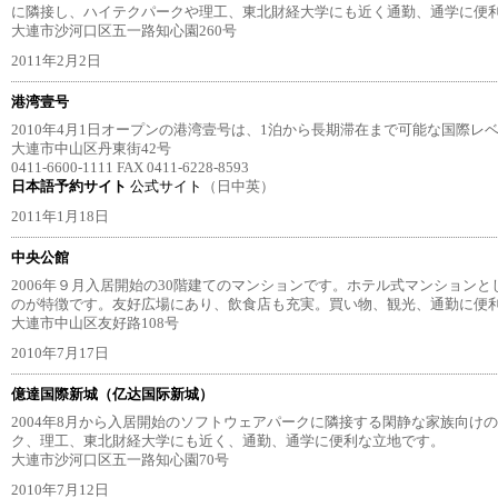
に隣接し、ハイテクパークや理工、東北財経大学にも近く通勤、通学に便
大連市沙河口区五一路知心園260号
2011年2月2日
港湾壹号
2010年4月1日オープンの港湾壹号は、1泊から長期滞在まで可能な国際レ
大連市中山区丹東街42号
0411-6600-1111 FAX 0411-6228-8593
日本語予約サイト
公式サイト
（日中英）
2011年1月18日
中央公館
2006年９月入居開始の30階建てのマンションです。ホテル式マンション
のが特徴です。友好広場にあり、飲食店も充実。買い物、観光、通勤に便
大連市中山区友好路108号
2010年7月17日
億達国際新城（亿达国际新城）
2004年8月から入居開始のソフトウェアパークに隣接する閑静な家族向け
ク、理工、東北財経大学にも近く、通勤、通学に便利な立地です。
大連市沙河口区五一路知心園70号
2010年7月12日