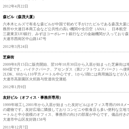
2012年4月22日
森ビル（森茂大厦）
六本木ヒルズで有名な森ビルが中国で初めて手がけたビルである森茂大厦
務所や大連日本商工会など公共性の高い機関や全日空（ANA）、日本航空（
三菱東京UFJ銀行、みずほコーポレート銀行などの金融機関が入っており
大連市西崗区中山路147号
2012年3月24日
芝麻街
2009年8月15日に販売開始、翌10年10月30日から入居が始まった芝麻街
604室です。ハイテクパーク、アセンダス（第2ソフトウェアパーク）へ便
2LDK、60から110平方メートル中心です。1から5階には商用施設などが
大連市高新園区火炬路与世達街交滙処
2012年1月9日
友好ビル（オフィス・事務所専用）
1999年竣工し2001年から入居が始まった友好ビルはオフィス専用の99.8メ
の建物です。友好広場に隣接しておりコンビニや飲食店も多い便利な立地です
ートルと中小規模のオフィス、事務所の向けの部屋が中心です。備品付き
大連市中山区友好路158号
2011年12月7日