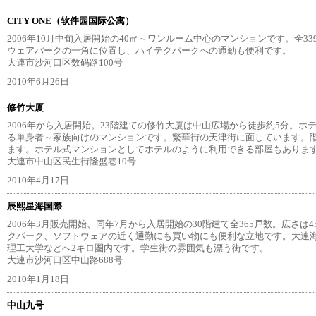
CITY ONE（软件园国际公寓）
2006年10月中旬入居開始の40㎡～ワンルーム中心のマンションです。全33
ウェアパークの一角に位置し、ハイテクパークへの通勤も便利です。
大連市沙河口区数码路100号
2010年6月26日
修竹大厦
2006年から入居開始。23階建ての修竹大厦は中山広場から徒歩約5分。ホ
る単身者～家族向けのマンションです。繁華街の天津街に面しています。
ます。ホテル式マンションとしてホテルのように利用できる部屋もありま
大連市中山区民生街隆盛巷10号
2010年4月17日
辰熙星海国際
2006年3月販売開始、同年7月から入居開始の30階建て全365戸数。広さ
クパーク、ソフトウェアの近く通勤にも買い物にも便利な立地です。大連
理工大学などへ2キロ圏内です。学生街の雰囲気も漂う街です。
大連市沙河口区中山路688号
2010年1月18日
中山九号