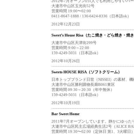
2012年7月オープンの1人でも利用しやすい
大連市中山区玉光街52号
営業時間 19:00〜02:00
0411-8647-1888 / 136-6424-8336（日本語ok）
2012年12月23日
Sweet’s House Risa（たこ焼き・どら焼
大連市中山区天津街299号
営業時間:9:00～22:00
159-4249-5031（日本語ok）
2012年10月26日
Sweets HOUSE RISA（ソフトクリーム）
日本トップブランド日世（NISSEI）の素材
大連市中山区勝利購物長廊B061東区
営業時間 09:30～20:30（年中無休）
159-4249-5031（日本語ok）
2012年10月19日
Bar Sweet Home
2011年7月オープンしています。静かにゆっ
大連市中山区民主広場経典生活2号（ALICE B
営業時間 19:30〜02:00（定休日 第1、3火曜日