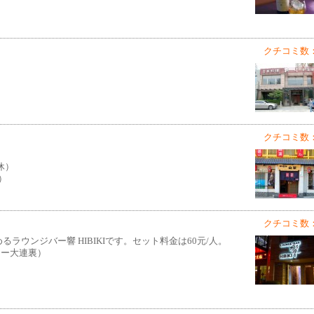
クチコミ数：
クチコミ数：
無休）
k）
クチコミ数：
ラウンジバー響 HIBIKIです。セット料金は60元/人。
コー大連裏）