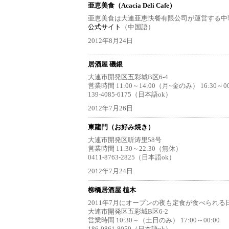
亜恵美食（Acacia Deli Cafe）
亜恵美食は大連亜恵快餐有限公司が運営する中
公式サイト
（中国語）
2012年8月24日
居酒屋 磯銀
大連市開発区五彩城B区6-4
営業時間 11:00～14:00（月~金のみ） 16:30～00
139-4085-6175（日本語ok）
2012年7月26日
東龍門（お好み焼き）
大連市開発区听涛里58号
営業時間 11:30～22:30（無休）
0411-8763-2825（日本語ok）
2012年7月24日
柳橋居酒屋 植木
2011年7月にオープンの夜も定食が食べられ
大連市開発区五彩城B区6-2
営業時間 10:30～（土日のみ） 17:00～00:00