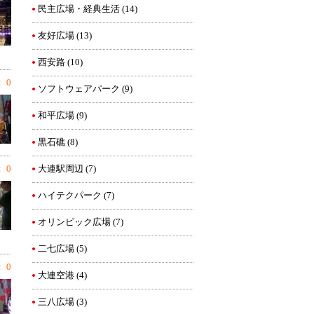
民主広場・経典生活
(14)
友好広場
(13)
西安路
(10)
 0
ソフトウェアパーク
(9)
和平広場
(9)
黒石礁
(8)
 0
大連駅周辺
(7)
ハイテクパーク
(7)
オリンピック広場
(7)
二七広場
(5)
 0
大連空港
(4)
三八広場
(3)