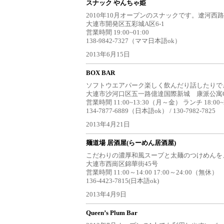
スナック やんちゃ姫
2010年10月オープンのスナックです。遼河西
大連市開発区五彩城A区6-1
営業時間 19:00~01:00
138-9842-7327（ママ日本語ok）
2013年6月15日
BOX BAR
ソフトウエアパーク楽しく飲んだり話したりで
大連市沙河口区五一路億達国際新城 康派公寓C
営業時間 11:00~13:30（月～金） ランチ 18:0
134-7877-6889（日本語ok） / 130-7982-7825
2013年4月21日
麺道場 居酒屋(らーめん居酒屋)
こだわりの濃厚和風スープと太麺のつけめんを
大連市西崗区錦華街45号
営業時間 11:00～14:00 17:00～24:00（無休）
136-4423-7815(日本語ok)
2013年4月9日
Queen’s Plum Bar