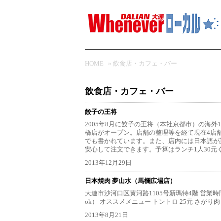
HOME
»
飲食店・カフェ・バー
飲食店・カフェ・バー
餃子の王将
2005年8月に餃子の王将（本社京都市）の海
橋店がオープン。店舗の整理等を経て現在4店
でも書かれています。また、店内には日本語が
安心して注文できます。予算はランチ1人30元く
2013年12月29日
日本焼肉 夢山水（馬欄広場店）
大連市沙河口区黄河路1105号新瑪特4階 営業時間 10:00～
ok） オススメメニュー トントロ 25元 さがり肉 
2013年8月21日