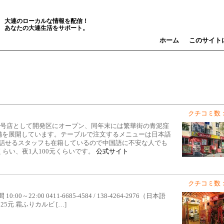
大連のローカルな情報を配信！
あなたの大連生活をサポート。
ホーム
このサイト
クチコミ数：
外1号店として開発区にオープン、同年末には繁華街の青泥窪
舗を展開しています。テーブルで注文するメニューは日本語
話せるスタッフも在籍しているので中国語に不安な人でも
らい、夜1人100元くらいです。
公式サイト
クチコミ数：
22:00 0411-6685-4584 / 138-4264-2976（日本語
25元 霜ふりカルビ […]