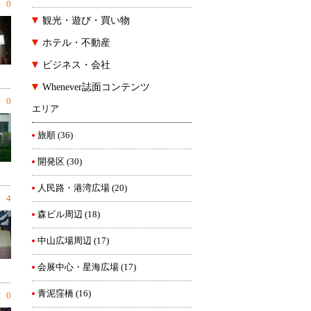
 0
観光・遊び・買い物
ホテル・不動産
ビジネス・会社
Whenever誌面コンテンツ
 0
エリア
旅順
(36)
開発区
(30)
人民路・港湾広場
(20)
 4
森ビル周辺
(18)
中山広場周辺
(17)
会展中心・星海広場
(17)
青泥窪橋
(16)
 0