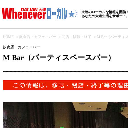
大連のローカルな情報を配信
あなたの大連生活をサポート
HOME
»
飲食店・カフェ・バー
»
閉店・移転・終了
» M Bar（パーテ
飲食店・カフェ・バー
M Bar（パーティスペースバー）