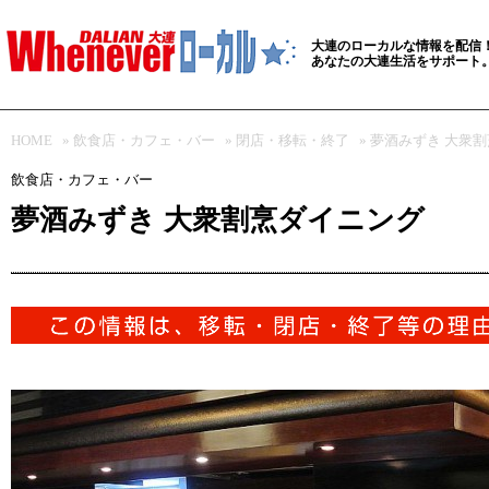
大連のローカルな情報を配信
あなたの大連生活をサポート
HOME
»
飲食店・カフェ・バー
»
閉店・移転・終了
» 夢酒みずき 大衆
飲食店・カフェ・バー
夢酒みずき 大衆割烹ダイニング