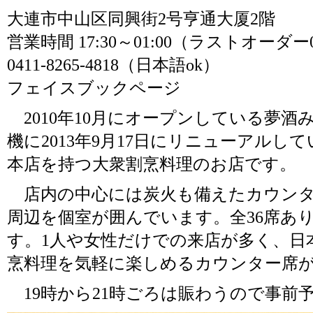
大連市中山区同興街2号亨通大厦2階
営業時間 17:30～01:00（ラストオーダー0
0411-8265-4818（日本語ok）
フェイスブックページ
2010年10月にオープンしている夢酒
機に2013年9月17日にリニューアルし
本店を持つ大衆割烹料理のお店です。
店内の中心には炭火も備えたカウンタ
周辺を個室が囲んでいます。全36席あり
す。1人や女性だけでの来店が多く、日
烹料理を気軽に楽しめるカウンター席
19時から21時ごろは賑わうので事前