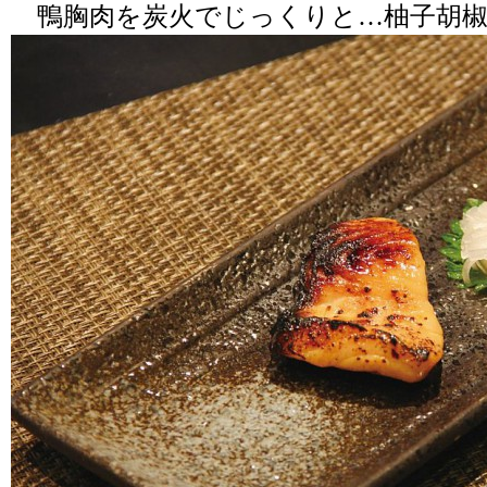
鴨胸肉を炭火でじっくりと…柚子胡椒