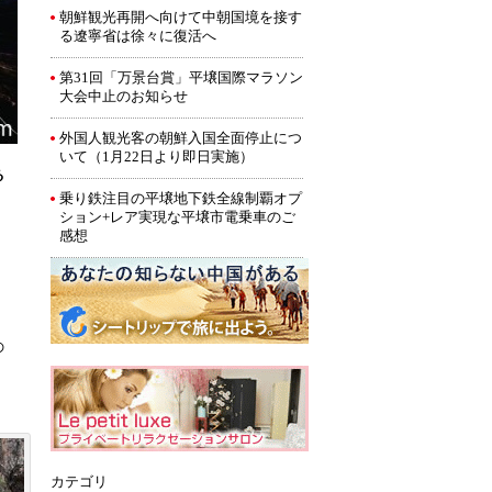
朝鮮観光再開へ向けて中朝国境を接す
る遼寧省は徐々に復活へ
第31回「万景台賞」平壌国際マラソン
大会中止のお知らせ
外国人観光客の朝鮮入国全面停止につ
いて（1月22日より即日実施）
る
乗り鉄注目の平壌地下鉄全線制覇オプ
ション+レア実現な平壌市電乗車のご
感想
の
カテゴリ