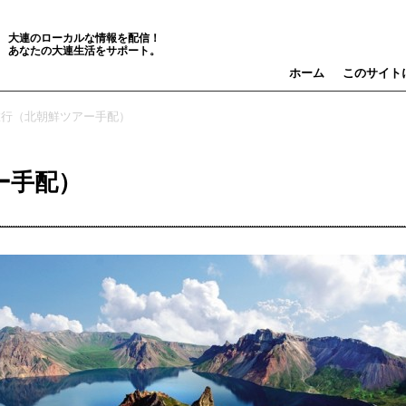
大連のローカルな情報を配信！
あなたの大連生活をサポート。
ホーム
このサイト
旅行（北朝鮮ツアー手配）
ー手配）