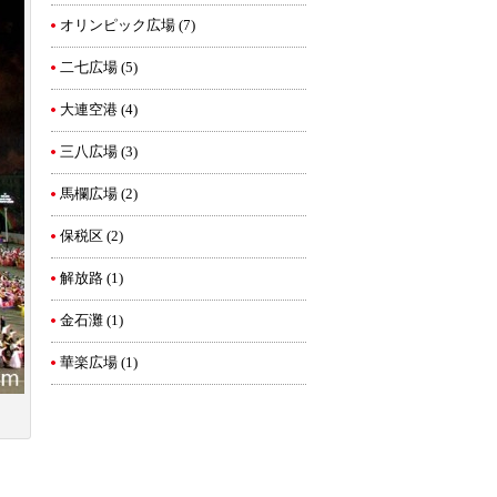
オリンピック広場
(7)
二七広場
(5)
大連空港
(4)
三八広場
(3)
馬欄広場
(2)
保税区
(2)
解放路
(1)
金石灘
(1)
華楽広場
(1)