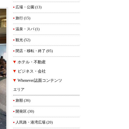
広場・公園
(13)
旅行
(15)
温泉・スパ
(1)
観光
(52)
閉店・移転・終了
(95)
ホテル・不動産
ビジネス・会社
Whenever誌面コンテンツ
エリア
旅順
(36)
開発区
(30)
人民路・港湾広場
(20)