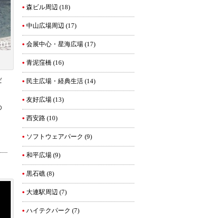
森ビル周辺
(18)
中山広場周辺
(17)
会展中心・星海広場
(17)
青泥窪橋
(16)
だ
民主広場・経典生活
(14)
友好広場
(13)
の
西安路
(10)
ソフトウェアパーク
(9)
和平広場
(9)
黒石礁
(8)
大連駅周辺
(7)
ハイテクパーク
(7)