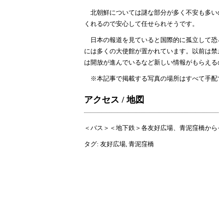
北朝鮮については謎な部分が多く不安も多い
くれるので安心して任せられそうです。
日本の報道を見ていると国際的に孤立して恐ろ
には多くの大使館が置かれています。以前は禁
は開放が進んでいるなど新しい情報がもらえる
※本記事で掲載する写真の場所はすべて手配
アクセス / 地図
＜バス＞＜地下鉄＞各友好広場、青泥窪橋から
タグ:
友好広場
,
青泥窪橋