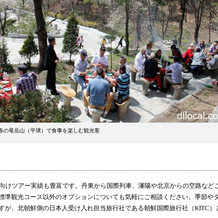
春の竜岳山（平壌）で食事を楽しむ観光客
向けツアー実績も豊富です。丹東から国際列車、瀋陽や北京からの空路など
標準観光コース以外のオプションについても気軽にご相談ください。季節や
すが、北朝鮮側の日本人受け入れ担当旅行社である朝鮮国際旅行社（KITC）