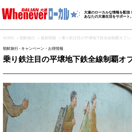
大連のローカルな情報を配信
あなたの大連生活をサポート
HOME
»
朝鮮旅行
»
最新情報
» 乗り鉄注目の平壌地下鉄全線制覇オプシ
朝鮮旅行 - キャンペーン・お得情報
乗り鉄注目の平壌地下鉄全線制覇オ