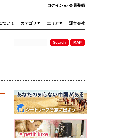
ログイン
or
会員登録
について
カテゴリ▼
エリア▼
運営会社