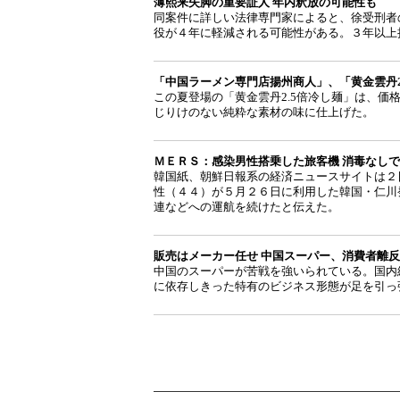
薄熙来失脚の重要証人 年内釈放の可能性も
同案件に詳しい法律専門家によると、徐受刑者
役が４年に軽減される可能性がある。３年以上
「中国ラーメン専門店揚州商人」、「黄金雲丹2
この夏登場の「黄金雲丹2.5倍冷し麺」は、価格
じりけのない純粋な素材の味に仕上げた。
ＭＥＲＳ：感染男性搭乗した旅客機 消毒なし
韓国紙、朝鮮日報系の経済ニュースサイトは２
性（４４）が５月２６日に利用した韓国・仁川
連などへの運航を続けたと伝えた。
販売はメーカー任せ 中国スーパー、消費者離反
中国のスーパーが苦戦を強いられている。国内
に依存しきった特有のビジネス形態が足を引っ