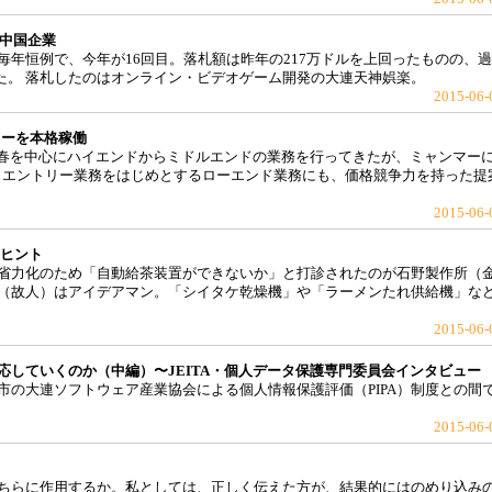
-中国企業
年恒例で、今年が16回目。落札額は昨年の217万ドルを上回ったものの、
かった。 落札したのはオンライン・ビデオゲーム開発の大連天神娯楽。
2015-06-
ターを本格稼働
長春を中心にハイエンドからミドルエンドの業務を行ってきたが、ミャンマー
ータエントリー業務をはじめとするローエンド業務にも、価格競争力を持った提
2015-06-
学ヒント
省力化のため「自動給茶装置ができないか」と打診されたのが石野製作所（
（故人）はアイデアマン。「シイタケ乾燥機」や「ラーメンたれ供給機」な
2015-06-
していくのか（中編）〜JEITA・個人データ保護専門委員会インタビュー
市の大連ソフトウェア産業協会による個人情報保護評価（PIPA）制度との間
2015-06-
ちらに作用するか。私としては、正しく伝えた方が、結果的にはのめり込み