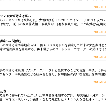
2015-06-
カジノや大連万達は高い
ンセン指数は続落した。大引けは前日比291.73ポイント（1.05％）安の
値を付けた。前日の欧米株式相… 会員登録. ［有料会員限定］ この記事は会員限
2015-06-
ル調達へ＝関係筋
ーの大連万達商業地産 が４０億４０００万ドルを調達して以来の大型案件と
資家の需要調査を開始する。再来週からのロードショーでオーダーの受け付け
2015-06-
手の大連万達集団（ワンダ・グループ）と提携することで合意。今後、万科
グセンターや映画館などを組み合わせた、付加価値の高い複合施設を共同開
2015-06-
・公表
の資料に書かれていた詳しい記載内容を通知する方針。 厚労省は４月末、シ
連、南樺太（現サハリン南部）などで死亡した２１３０人を含む延べ１万７