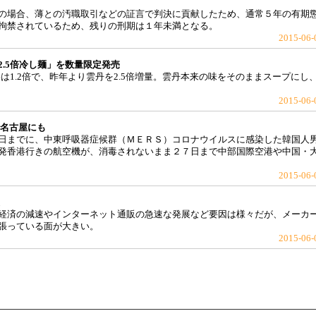
の場合、薄との汚職取引などの証言で判決に貢献したため、通常５年の有期
拘禁されているため、残りの刑期は１年未満となる。
2015-06-
.5倍冷し麺」を数量限定発売
は1.2倍で、昨年より雲丹を2.5倍増量。雲丹本来の味をそのままスープにし
2015-06-
で名古屋にも
日までに、中東呼吸器症候群（ＭＥＲＳ）コロナウイルスに感染した韓国人
発香港行きの航空機が、消毒されないまま２７日まで中部国際空港や中国・
2015-06-
経済の減速やインターネット通販の急速な発展など要因は様々だが、メーカ
張っている面が大きい。
2015-06-