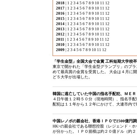
2018
|
1
2
3
4
5
6
7
8
9
10
11
12
2017
|
1
2
3
4
5
6
7
8
9
10
11
12
2016
|
1
2
3
4
5
6
7
8
9
10
11
12
2015
|
1
2
3
4
5
6
7
8
9
10
11
12
2014
|
1
2
3
4
5
6
7
8
9
10
11
12
2013
|
1
2
3
4
5
6
7
8
9
10
11
12
2012
|
1
2
3
4
5
6
7
8
9
10
11
12
2011
|
1
2
3
4
5
6
7
8
9
10
11
12
2010
|
1
2
3
4
5
6
7
8
9
10
11
12
2009
|
2
3
4
5
6
7
8
9
10
11
12
「学生金型」全国大会で金賞 工科短期大学校卒の４
東京で開かれた「学生金型グランプリ」のプラ
めて最高賞の金賞を受賞した。 大会は４月に
ど５大学が出場した。
韓国に逃亡していた中国の指名手配犯、ＭＥＲ
４日午後１２時５０分（現地時間）、指名手配
配犯は１１年から１２年にかけて、大連市内で
中国レノボの親会社、香港ＩＰＯで2500億円
HK>の親会社である聯想控股（レジェンド・
が分かった。ＩＰＯ規模は約２０億ドル（約２