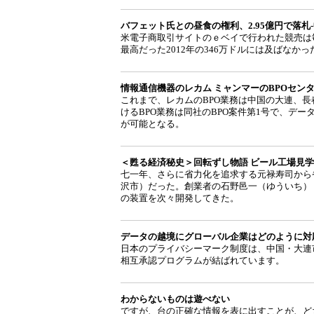
バフェット氏との昼食の権利、2.95億円で落札
米電子商取引サイトのｅベイで行われた競売は毎
最高だった2012年の346万ドルには及ばな
情報通信機器のレカム ミャンマーのBPOセン
これまで、レカムのBPO業務は中国の大連、
けるBPO業務は同社のBPO案件第1号で、デ
が可能となる。
＜甦る経済秘史＞回転ずし物語 ビール工場見
七一年、さらに省力化を追求する元禄寿司から
沢市）だった。創業者の石野邑一（ゆういち）
の装置を次々開発してきた。
データの越境にグローバル企業はどのように対応
日本のプライバシーマーク制度は、中国・大連
相互承認プログラムが結ばれています。
わからないものは遊べない
ですが、台の正確な情報を表に出すことが、ど