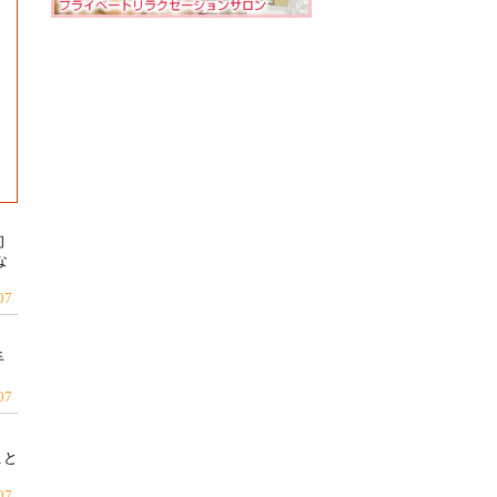
初
な
07
手
07
こと
07