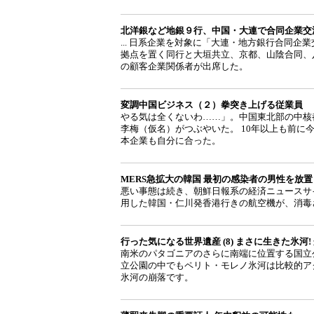
北洋銀など地銀９行、中国・大連で合同企業交
... 日系企業を対象に「大連・地方銀行合同
拠点を置く同行と大垣共立、京都、山陰合同、
の顧客企業関係者が出席した。
変調中国ビジネス（２）拳突き上げる従業員
やる気は全くないわ……」。中国東北部の中核
李梅（仮名）がつぶやいた。 10年以上も前
本企業も自分に合った。
MERS急拡大の韓国 最初の感染者の男性を放
悪い事態は続き、朝鮮日報系の経済ニュースサ
用した韓国・仁川発香港行きの航空機が、消毒
行った気になる世界遺産 (8) まさに生きた氷
南米のパタゴニアのさらに南端に位置する国立
立公園の中でもペリト・モレノ氷河は比較的ア
氷河の崩落です。