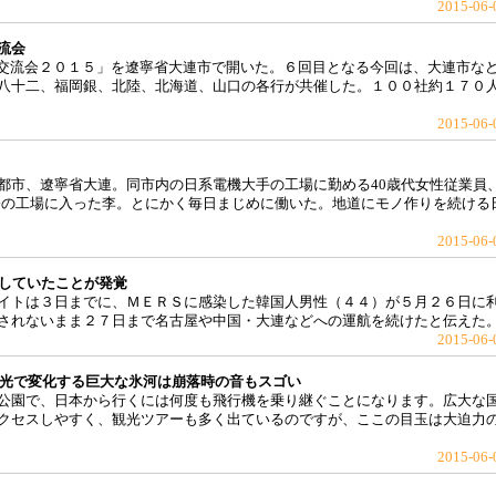
2015-06-
流会
企業交流会２０１５」を遼寧省大連市で開いた。６回目となる今回は、大連市な
八十二、福岡銀、北陸、北海道、山口の各行が共催した。１００社約１７０
2015-06-
都市、遼寧省大連。同市内の日系電機大手の工場に勤める40歳代女性従業員
に今の工場に入った李。とにかく毎日まじめに働いた。地道にモノ作りを続ける
2015-06-
置していたことが発覚
イトは３日までに、ＭＥＲＳに感染した韓国人男性（４４）が５月２６日に
されないまま２７日まで名古屋や中国・大連などへの運航を続けたと伝えた
2015-06-
河! 光で変化する巨大な氷河は崩落時の音もスゴい
公園で、日本から行くには何度も飛行機を乗り継ぐことになります。広大な
クセスしやすく、観光ツアーも多く出ているのですが、ここの目玉は大迫力
2015-06-