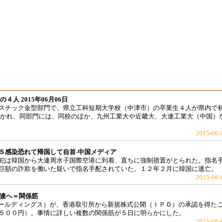
人 2015年06月06日
スチック金型部門で、県立工科短期大学校（中津市）の卒業生４人が県内で
開かれ、同部門には、同校のほか、九州工業大や近畿大、大連工業大（中国）
2015-06-
Ｓ感染恐れて帰国して自首-中国メディア
犯は韓国から大連周水子国際空港に到着、直ちに強制措置がとられた。指名
巨額の詐欺を働いた疑いで指名手配されていた。１２年２月に韓国に逃亡。
2015-06-
調達へ＝関係筋
ホールディングス）が、香港取引所から新規株式公開（ＩＰＯ）の承認を得た
５００円）。事情に詳しい複数の関係筋が５日に明らかにした。
2015-06-