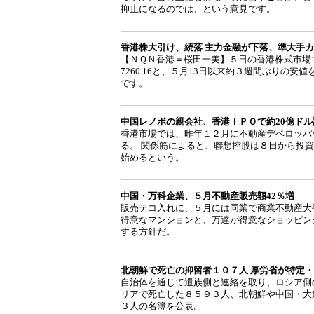
抑止になるのでは、という意見です。
香港株大引け、続落 主力金融が下落、準大手
【ＮＱＮ香港＝桜田一美】５日の香港株式市場でハ
7260.16と、５月13日以来約３週間ぶりの安
です。
中国レノボの親会社、香港ＩＰＯで約20億ド
香港市場では、昨年１２月に不動産デベロッパ
る。 関係筋によると、聯想控股は８日から投
始めるという。
中国・万科企業、５月不動産販売額42％増
販売テコ入れに、５月には同業で商業不動産大
得意なマンションと、万達が得意なショッピン
する方針だ。
北朝鮮で死亡の抑留者１０７人 厚労省が特定
自治体を通じて遺族側と連絡を取り、ロシア側
リアで死亡した８５９３人、北朝鮮や中国・大
３人の名簿を公表。