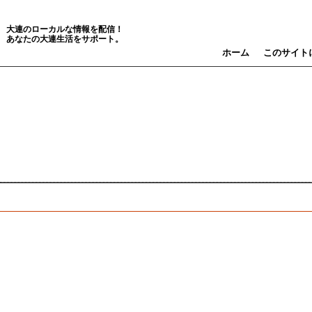
大連のローカルな情報を配信！
あなたの大連生活をサポート。
ホーム
このサイト