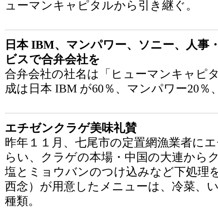
ューマンキャピタルから引き継ぐ。
日本 IBM、マンパワー、ソニー、人
ビスで合弁会社を
合弁会社の社名は「ヒューマンキャピ
成は日本 IBM が60％、マンパワー20％
エチゼンクラゲ美味礼賛
昨年１１月、七尾市の定置網漁業者に
らい、クラゲの本場・中国の大連から
塩とミョウバンのつけ込みなど下処理を
西念）が用意したメニューは、冷菜、
種類。