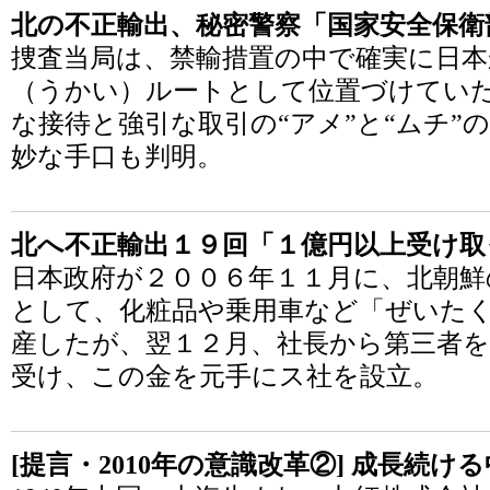
北の不正輸出、秘密警察「国家安全保衛
捜査当局は、禁輸措置の中で確実に日本
（うかい）ルートとして位置づけていた
な接待と強引な取引の“アメ”と“ムチ”
妙な手口も判明。
北へ不正輸出１９回「１億円以上受け取
日本政府が２００６年１１月に、北朝鮮
として、化粧品や乗用車など「ぜいた
産したが、翌１２月、社長から第三者を
受け、この金を元手にス社を設立。
[提言・2010年の意識改革②] 成長続け