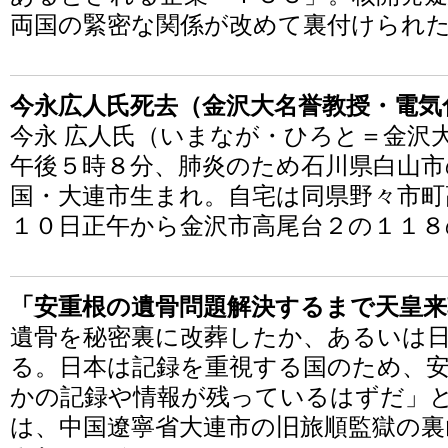
両国の緊密な関係が改めて裏付けられ
今永広人氏死去（金沢大名誉教授・電気
今永 広人氏（いまなが・ひろと＝金沢
午後５時８分、肺炎のため石川県白山市
国・大連市生まれ。自宅は同県野々市町
１０日正午から金沢市高尾台２の１１８
「安重根の遺骨問題解決するまで天皇来
遺骨を秘密裏に改葬したか、あるいは
る。日本は記録を重視する国のため、
かの記録や情報が残っているはずだ」と
は、中国遼寧省大連市の旧旅順監獄の裏