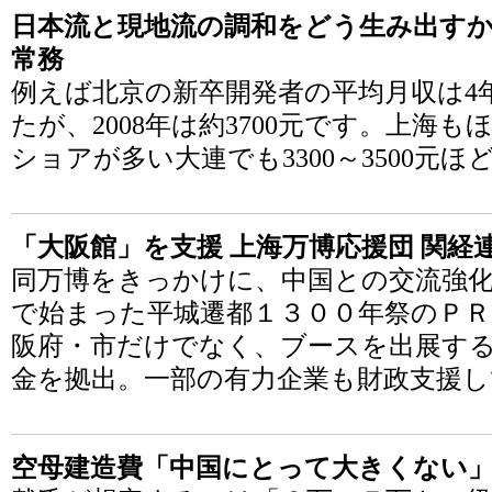
日本流と現地流の調和をどう生み出す
常務
例えば北京の新卒開発者の平均月収は4年
たが、2008年は約3700元です。上海
ショアが多い大連でも3300～3500元
「大阪館」を支援 上海万博応援団 関経
同万博をきっかけに、中国との交流強化
で始まった平城遷都１３００年祭のＰＲ
阪府・市だけでなく、ブースを出展す
金を拠出。一部の有力企業も財政支援し
空母建造費「中国にとって大きくない」