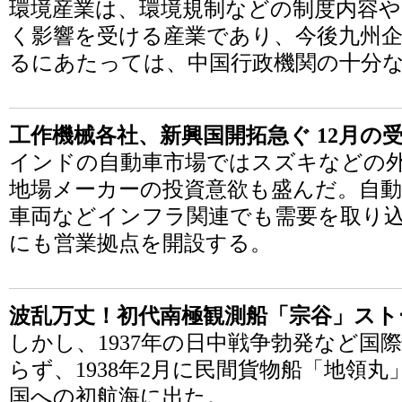
環境産業は、環境規制などの制度内容や
く影響を受ける産業であり、今後九州
るにあたっては、中国行政機関の十分
工作機械各社、新興国開拓急ぐ 12月の
インドの自動車市場ではスズキなどの
地場メーカーの投資意欲も盛んだ。自動
車両などインフラ関連でも需要を取り
にも営業拠点を開設する。
波乱万丈！初代南極観測船「宗谷」スト
しかし、1937年の日中戦争勃発など国
らず、1938年2月に民間貨物船「地領
国への初航海に出た。