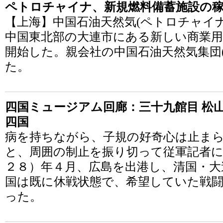
ペトロチャイナ、新規燃料備蓄施設の
【上海】中国石油天然気(ペトロチャイナ)(085
中国東北部の大連市にある新しい商業用
開始した。親会社の中国石油天然気集団(C
た。
四国ミュージアム回廊：三十九館目 松山
四国
病を持ちながら、子規の好奇心は止ま
と、周囲の制止を振り切って従軍記者に
２８）年４月、広島を出港し、清国・大
国は既に休戦状態で、希望していた戦
った。