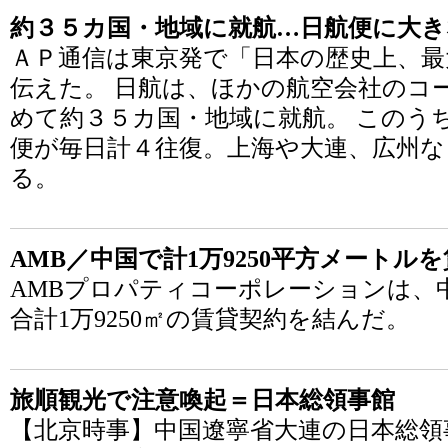
約３５カ国・地域に就航…日航便に大き
ＡＰ通信は東京発で「日本の歴史上、最
伝えた。 日航は、ほかの航空会社のコ
めて約３５カ国・地域に就航。 このう
便が毎日計４往復。上海や大連、広州な
る。
AMB／中国で計1万9250平方メートル
AMBプロパティコーポレーションは、
合計1万9250㎡の賃貸契約を結んだ。
旅順観光で注意喚起＝日本総領事館
【北京時事】中国遼寧省大連の日本総領