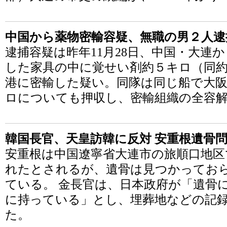
中国から薬物密輸容疑、無職の男２人逮
逮捕容疑は昨年11月28日、中国・大連
した家具の中に覚せい剤約５キロ（同約
港に密輸した疑い。同隊は同じ船で大
ロについても押収し、密輸組織の全容
韓国長官、天皇訪韓に反対 安重根遺骨
安重根は中国遼寧省大連市の旅順口地区
れたとされるが、遺骨は見つかってお
ている。 金長官は、日本政府が「遺骨
に持っている」とし、埋葬地などの記
た。