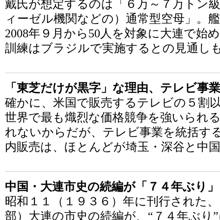
戴氏が想定するのは「６万～７万トン
ィーゼル機関などの）通常型空母」。
2008年９月から50人を対象に大連で
訓練はブラジルで実施するとの見通し
「東芝だけが黒字」な理由、テレビ事業
確かに、米国で販売するテレビの５割
世界で最も熾烈な価格競争を強いられ
れないからだが、テレビ事業を統括す
内販売は、ほとんどが埼玉・深谷と中国
中国・大連市史の続編が「７４年ぶり」
昭和１１（１９３６）年に刊行された、
部）大連の市史の続編が、“７４年ぶり