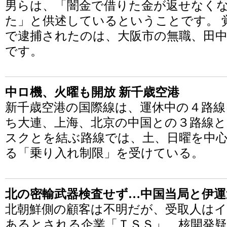
男らは、「闇金で借りた金が返せなく
た」と供述しているということです。 
で逮捕されたのは、大阪市の無職、田中
です。
中ロ機、火曜も開放 新千歳空港
新千歳空港の国際線は、運休中の４路線
ち大連、上海、北京の中国との３路線
スクとを結ぶ路線では、土、日曜を中
る「乗り入れ制限」を受けている。
北の密輸武器検査せず…中国当局と伊運
北朝鮮側の顧客は不明だが、受取人は
あるとされる企業「ＴＳＳ」。核開発