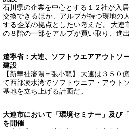
石川県の企業を中心とする１２社が入居
交換できるほか、アルプが持つ現地の
する企業の拠点としたい考えだ。 大連
の８階の一部をアルプが買い取り、進出
遼寧省：大連、ソフトウエアアウトソ
建設
【新華社瀋陽＝張小龍】 大連は３５０
て西部凌水湾でソフトウエア・アウト
基地を立ち上げる計画だ。
大連市において「環境セミナー」及び「
を開催