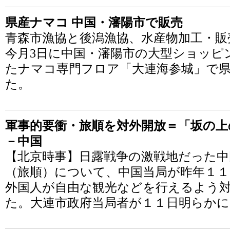
県産ナマコ 中国・瀋陽市で販売
青森市漁協と後潟漁協、水産物加工・販
今月3日に中国・瀋陽市の大型ショッピ
たナマコ専門フロア「大連海参城」で
た。
軍事的要衝・旅順を対外開放＝「坂の上
－中国
【北京時事】日露戦争の激戦地だった中
（旅順）について、中国当局が昨年１１
外国人が自由な観光などを行えるよう
た。大連市政府当局者が１１日明らかに