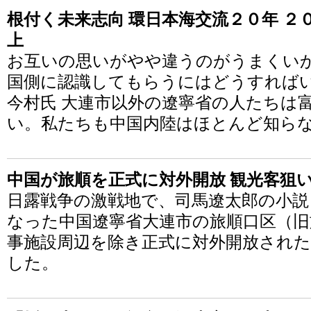
根付く未来志向 環日本海交流２０年 
上
お互いの思いがやや違うのがうまくい
国側に認識してもらうにはどうすれば
今村氏 大連市以外の遼寧省の人たちは
い。私たちも中国内陸はほとんど知ら
中国が旅順を正式に対外開放 観光客狙
日露戦争の激戦地で、司馬遼太郎の小説
なった中国遼寧省大連市の旅順口区（旧
事施設周辺を除き正式に対外開放された
した。