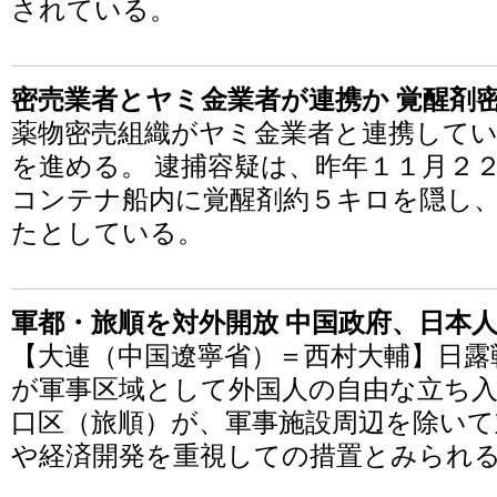
されている。
密売業者とヤミ金業者が連携か 覚醒剤
薬物密売組織がヤミ金業者と連携して
を進める。 逮捕容疑は、昨年１１月２
コンテナ船内に覚醒剤約５キロを隠し
たとしている。
軍都・旅順を対外開放 中国政府、日本
【大連（中国遼寧省）＝西村大輔】日露
が軍事区域として外国人の自由な立ち
口区（旅順）が、軍事施設周辺を除いて
や経済開発を重視しての措置とみられ