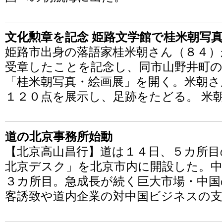
文化勲章を記念 姫路文学館で桂米朝写
姫路市出身の落語家桂米朝さん（８４）
受章したことを記念し、同市山野井町
「桂米朝写真・絵画展」を開く。米朝さ
１２０点を展示し、足跡をたどる。 米
道の北京事務所始動
【北京高山昌行】道は１４日、５カ所目
北京デスク」を北京市内に開設した。
３カ所目。急成長が続く巨大市場・中国
客誘致や道内企業の対中国ビジネスの