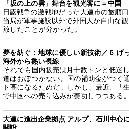
「坂の上の雲」舞台を観光客に＝中国
日露戦争の激戦地だった大連市の旅順口
当局が軍事施設以外で外国人が自由な
放したことが分かった。
夢を紡ぐ：地球に優しい新技術／６ げ
海外から熱い視線
それでも国内販売は月十数トンと低迷
道はおぼつかない。国の補助金がつく
ト高になるためだ。しかし、最近、「
で中国への売り込みが奏功しつつある
大連に進出企業拠点 アルプ、石川中心
開設