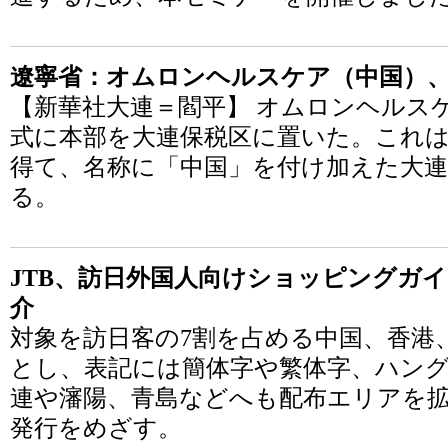
遼寧省：オムロンヘルスケア（中国）
【新華社大連＝閻平】 オムロンヘルス
式に本部を大連保税区に置いた。これは
得て、名称に「中国」を付け加えた大連
る。
JTB、訪日外国人向けショッピングガ
介
対象を訪日客の7割を占める中国、香港
とし、表記には簡体字や繁体字、ハング
連や瀋陽、青島などへも配布エリアを拡
発行をめざす。