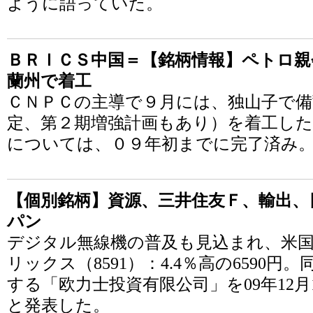
ように語っていた。
ＢＲＩＣＳ中国＝【銘柄情報】ペトロ親
蘭州で着工
ＣＮＰＣの主導で９月には、独山子で備
定、第２期増強計画もあり）を着工した
については、０９年初までに完了済み
【個別銘柄】資源、三井住友Ｆ、輸出、
パン
デジタル無線機の普及も見込まれ、米国
リックス（8591）：4.4％高の6590
する「欧力士投資有限公司」を09年12
と発表した。