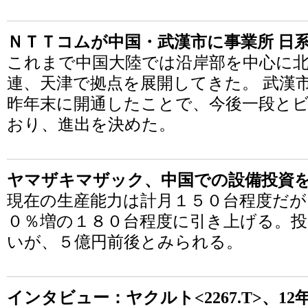
ＮＴＴコムが中国・武漢市に事業所 日
これまで中国大陸では沿岸部を中心に北
連、天津で拠点を展開してきた。 武漢
昨年末に開通したことで、今後一段と
おり、進出を決めた。
ヤマザキマザック、中国での設備投資
現在の生産能力は計月１５０台程度だ
０％増の１８０台程度に引き上げる。
いが、５億円前後とみられる。
インタビュー：ヤクルト<2267.T>、