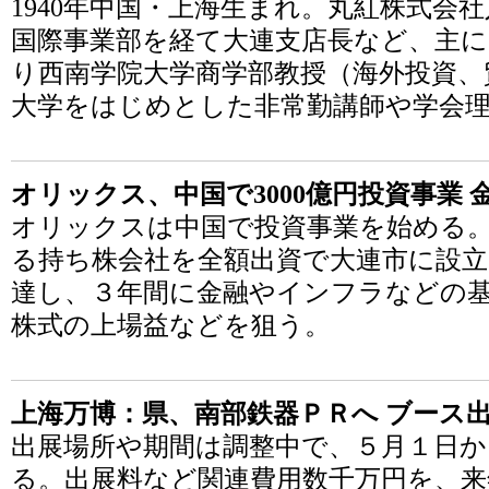
1940年中国・上海生まれ。丸紅株式会
国際事業部を経て大連支店長など、主に
り西南学院大学商学部教授（海外投資、
大学をはじめとした非常勤講師や学会
オリックス、中国で3000億円投資事業
オリックスは中国で投資事業を始める
る持ち株会社を全額出資で大連市に設立
達し、３年間に金融やインフラなどの基幹
株式の上場益などを狙う。
上海万博：県、南部鉄器ＰＲへ ブース出
出展場所や期間は調整中で、５月１日
る。出展料など関連費用数千万円を、来