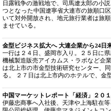
日露戦争の激戦地で、司馬遼太郎の小説
つとなった中国遼寧省大連市の旅順口区
いて対外開放され、地元旅行業者は旅順
ませている。
金型ビジネス拡大へ 大連企業から24日
一行は２４日、盛岡市入り。２５日に県
機械製造販売アイカムス・ラボなど企業
は北上市の市金型技術研究センター、同
る。 ２７日は北上市内のホテルで、金
中国マーケットレポート「経済」２０１
伊藤忠商事へ入社後、天津や上海駐在等
限公司総経理。伊藤忠マネジメントコ