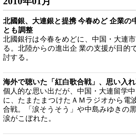
2010年01月
北國銀、大連銀と提携 今春めど 企業の
とも調整
北國銀行は今春をめどに、中国・大連市
る。北陸からの進出企 業の支援が目的
討する。
海外で聴いた「紅白歌合戦」、思い入れ
個人的な思い出だが、中国・大連留学中に
に、たまたまつけたＡＭラジオから電
合戦。「涙そうそう」や中島みゆきの
涙がこぼれた。