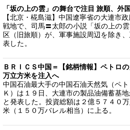
「坂の上の雲」の舞台で注目 旅順、外国
【北京・椛島滋】中国遼寧省の大連市政
戦地で、司馬〓太郎の小説「坂の上の雲
区（旧旅順）が、軍事施設周辺を除き、
表した。
ＢＲＩＣＳ中国＝【銘柄情報】ペトロの
万立方米を注入へ
中国石油最大手の中国石油天然気（ペト
Ｋ）は１９日、大連市の製品油備蓄基地
と発表した。投資総額は２億５７４０万
米（１５０万バレル相当）に上る。