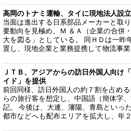
高岡のトナミ運輸、タイに現地法人設立
当面は進出する日系部品メーカーと取
要動向を見極め、Ｍ ＆Ａ（企業の合併
大を図る」としている。 同ＨＤは一昨
置し、現地企業と業務提携して物流事業
ＪＴＢ、アジアからの訪日外国人向け「
イド」を提供
前回同様、訪日外国人の約７割を占める
らの旅行客を想定し、中国語（簡体字
記。 今後は、大連、瀋陽、青島といっ
都市などへも配布エリアを拡大し、年