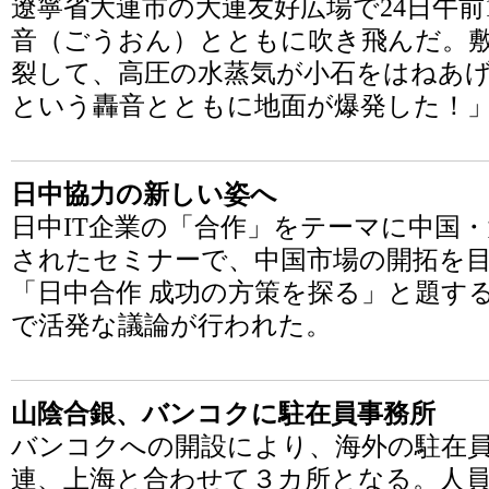
遼寧省大連市の大連友好広場で24日午前
音（ごうおん）とともに吹き飛んだ。
裂して、高圧の水蒸気が小石をはねあげ
という轟音とともに地面が爆発した！
日中協力の新しい姿へ
日中IT企業の「合作」をテーマに中国・大
されたセミナーで、中国市場の開拓を
「日中合作 成功の方策を探る」と題す
で活発な議論が行われた。
山陰合銀、バンコクに駐在員事務所
バンコクへの開設により、海外の駐在
連、上海と合わせて３カ所となる。人員