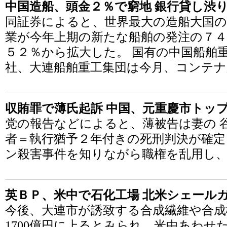
中国造船、頭金２％で窮地 銀行貸し渋
同証券によると、世界最大の造船大国
業が今年上期の新たな船舶の発注の７４
５２％から拡大した。 国有の中国船舶
社、大連船舶重工集団は今月、コンテナ
収賄罪で薄氏起訴 中国、元重慶市トッ
党の報告などによると、薄被告は妻の 谷
者＝執行猶予２年付きの死刑判決が確
ン殺害事件を知りながら職権を乱用し、事
英ＢＰ、米中で石化工場 北米シェール
今後、大連市が誘致する合成繊維や合成
1700億円に上るとみられ、米中あわせ