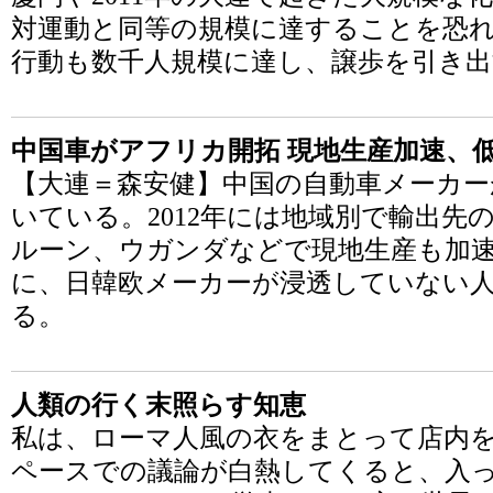
対運動と同等の規模に達することを恐
行動も数千人規模に達し、譲歩を引き
中国車がアフリカ開拓 現地生産加速、
【大連＝森安健】中国の自動車メーカー
いている。2012年には地域別で輸出先
ルーン、ウガンダなどで現地生産も加
に、日韓欧メーカーが浸透していない
る。
人類の行く末照らす知恵
私は、ローマ人風の衣をまとって店内
ペースでの議論が白熱してくると、入