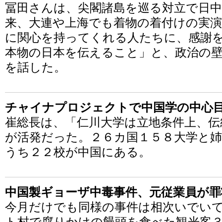
冨田さんは、尖閣諸島を巡る対立で日
来、大連や上海でも着物の着付けの実
に関心を持ってくれる人たちに、感謝
本物の日本を伝えること」と、政治の
を話した。
チャイナプロジェクトで中国学の中心
崔総長は、「仁川大学は立地条件上、伝
が活発だった。２６カ国１５８大学と
うち２２校が中国にある。
中国製ギョーザ中毒事件、元従業員が罪
今月だけでも同様の事件は相次いでい