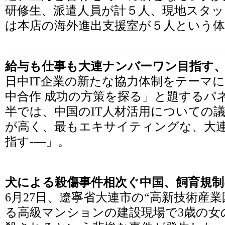
研修生、派遣人員が計５人、現地スタ
は本店の海外進出支援室が５人という
給与も仕事も大連ナンバーワン目指す
日中IT企業の新たな協力体制をテーマ
中合作 成功の方策を探る」と題するパ
半では、中国のIT人材活用についての議
が高く、最もエキサイティングな、大
指す-―」。
犬による殺傷事件相次ぐ中国、飼育規制
6月27日、遼寧省大連市の“高新技術産
る高級マンションの建設現場で3歳の女