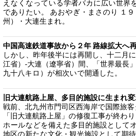
えなくなっている学者バカに広い世界
でありたい。 あおやぎ・まさのり １
州）・大連生まれ。
中国高速鉄道事故から２年 路線拡大へ
しかし、昨年後半には再開し、十二月
江省）-大連（遼寧省）間、「世界最長
九十八キロ）が相次いで開通した。
旧大連航路上屋、多目的施設に生まれ変
戦前、北九州市門司区西海岸で国際旅
「旧大連航路上屋」の修復工事が終わり
ホールなどを備えた多目的施設として
地区の新たな文化・観光施設として期