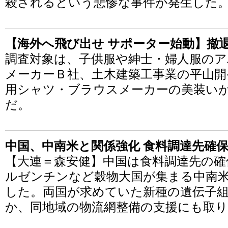
殺されるという悲惨な事件が発生した
【海外へ飛び出せ サポーター始動】撤
調査対象は、子供服や紳士・婦人服のア
メーカーＢ社、土木建築工事業の平山開
用シャツ・ブラウスメーカーの美装い
だ。
中国、中南米と関係強化 食料調達先確
【大連＝森安健】中国は食料調達先の確
ルゼンチンなど穀物大国が集まる中南
した。両国が求めていた新種の遺伝子
か、同地域の物流網整備の支援にも取り