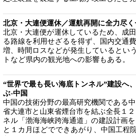
北京・大連便運休／運航再開に全力尽く
北京・大連便が運休しているため、成
る路線を利用せざるを得ず、国内交通
増、時間ロスなどが発生しているとい
トなど県内の観光地への影響もある。
“世界で最も長い海底トンネル”建設へ
ぶ-中国
中国の技術分野の最高研究機関である中
省大連市と山東省煙台市を結ぶ全長１
ネル「渤海海峡跨海通道」の建設計画
と１カ月ほどでできあがり、中国工程