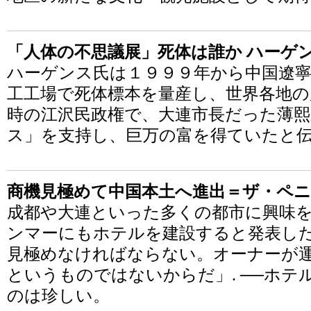
「人体の不思議展」死体は誰か ハーゲ
ハーゲンス氏は１９９９年から中国遼寧
工工場で死体標本を量産し、世界各地の
時の江沢民政権で、大連市長だった薄
ス」を支持し、巨万の富を得ていたと
商機見極めて中国本土へ進出＝ザ・ペ
成都や大連といった多くの都市に興味
ンマーにもホテルを建設すると発表し
見極めなければならない。オーナーが
というものではないからだ」. ──ホ
のは珍しい。