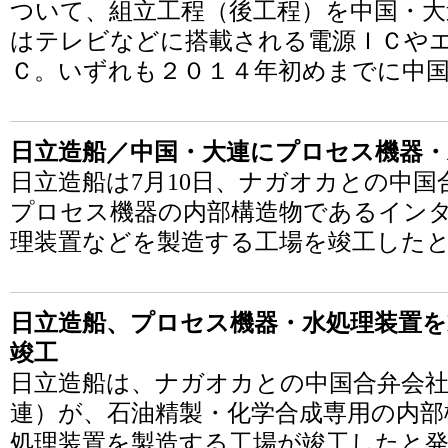
ついて、組立工程（後工程）を中国・大
はテレビなどに搭載される電源ＩＣや
Ｃ。いずれも２０１４年初めまでに中
日立造船／中国・大連にプロセス機器・
日立造船は7月10日、ナガオカとの中
プロセス機器の内部構造物であるイン
理装置などを製造する工場を竣工した
日立造船、プロセス機器・水処理装置を
竣工
日立造船は、ナガオカとの中国合弁会
連）が、石油精製・化学合成専用の内部
処理装置を製造する工場が竣工したと