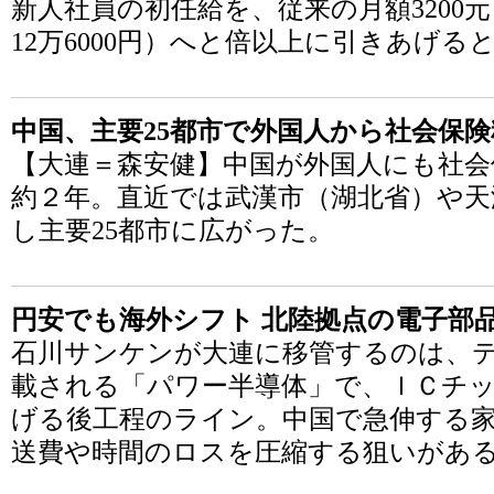
新人社員の初任給を、従来の月額3200元
12万6000円）へと倍以上に引きあげる
中国、主要25都市で外国人から社会保
【大連＝森安健】中国が外国人にも社会
約２年。直近では武漢市（湖北省）や天
し主要25都市に広がった。
円安でも海外シフト 北陸拠点の電子部
石川サンケンが大連に移管するのは、
載される「パワー半導体」で、ＩＣチ
げる後工程のライン。中国で急伸する
送費や時間のロスを圧縮する狙いがあ