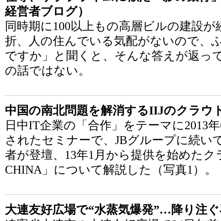
経営者ブログ）
同時期に100以上もの高層ビルの建設
折、人の住んでいる気配がないので、
ですか」と聞くと、そんな答えが返っ
の話ではない。
中国の南北問題を解消するIIJのクラウ
日中IT企業の「合作」をテーマに2013
されたセミナーで、JBグループに続いて
者が登壇、13年1月から提供を始めたクラウ
CHINA」について解説した（写真1）。
大連友好広場で“水蒸気爆発”…降り注