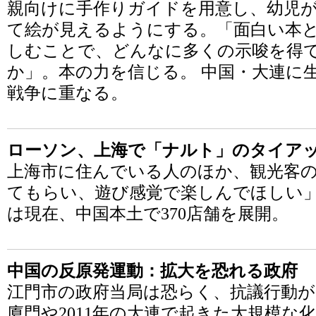
親向けに手作りガイドを用意し、幼児
て絵が見えるようにする。「面白い本
しむことで、どんなに多くの示唆を得
か」。本の力を信じる。 中国・大連に
戦争に重なる。
ローソン、上海で「ナルト」のタイア
上海市に住んでいる人のほか、観光客
てもらい、遊び感覚で楽しんでほしい」
は現在、中国本土で370店舗を展開。
中国の反原発運動：拡大を恐れる政府
江門市の政府当局は恐らく、抗議行動がエ
廈門や2011年の大連で起きた大規模な