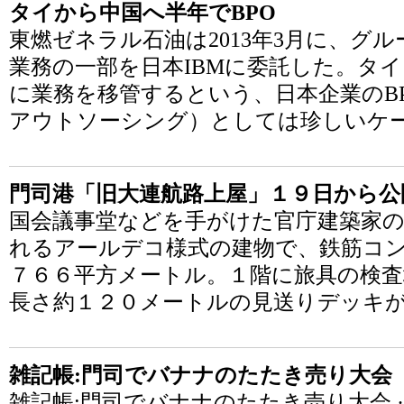
タイから中国へ半年でBPO
東燃ゼネラル石油は2013年3月に、グ
業務の一部を日本IBMに委託した。タ
に業務を移管するという、日本企業のB
アウトソーシング）としては珍しいケ
門司港「旧大連航路上屋」１９日から公
国会議事堂などを手がけた官庁建築家
れるアールデコ様式の建物で、鉄筋コ
７６６平方メートル。１階に旅具の検査
長さ約１２０メートルの見送りデッキ
雑記帳:門司でバナナのたたき売り大会
雑記帳:門司でバナナのたたき売り大会 · Ma