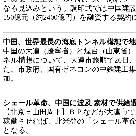
なる見込みという。調印式では中国建
150億元（約2400億円）を融資する契
中国、世界最長の海底トンネル構想で地
中国の大連（遼寧省）と煙台（山東省）
ネル構想について、大連市旅順で26日
た。市政府、国有ゼネコンの中鉄建工集
加。
シェール革命、中国に波及 素材で供給
【北京＝山田周平】ＢＰなどが大連市
稼働させれば、北米発の「シェール革
となる。