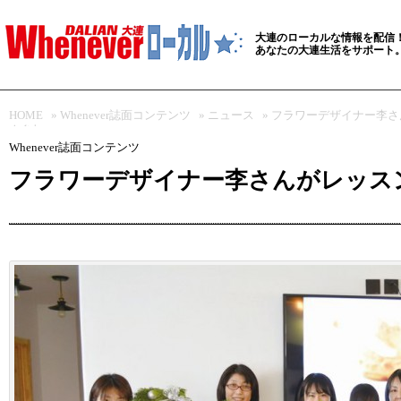
大連のローカルな情報を配信
あなたの大連生活をサポート
HOME
»
Whenever誌面コンテンツ
»
ニュース
» フラワーデザイナー李
人参加
Whenever誌面コンテンツ
フラワーデザイナー李さんがレッスン