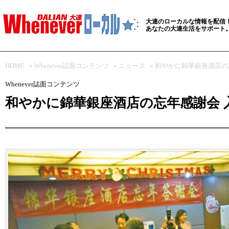
大連のローカルな情報を配信
あなたの大連生活をサポート
HOME
»
Whenever誌面コンテンツ
»
ニュース
» 和やかに錦華銀座酒店
Whenever誌面コンテンツ
和やかに錦華銀座酒店の忘年感謝会 