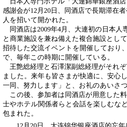
日本人専門ホテル「大連錦華銀座酒店
感謝会が12月20日、同酒店で長期滞在
人を招いて開かれた。
同酒店は2009年4月、大連初の日本
と商業施設を兼ね備えた複合施設とし
招待した交流イベントを開催しており
で、毎年この時期に開催している。
王艶総経理と石澤潔副総経理がそれぞ
ました。来年も皆さまが快適に、安心
一同、努力します」と、お礼のあいさ
この後、参加者は同酒店が用意した料
士やホテル関係者らと会話を楽しむな
包まれた。
12月20日，大连锦华银座酒店的忘年