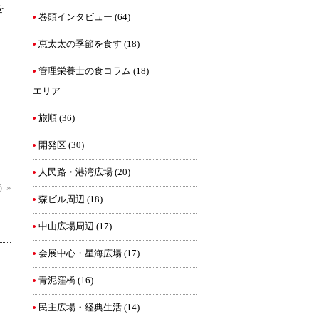
を
巻頭インタビュー
(64)
恵太太の季節を食す
(18)
管理栄養士の食コラム
(18)
エリア
旅順
(36)
開発区
(30)
人民路・港湾広場
(20)
う
»
森ビル周辺
(18)
中山広場周辺
(17)
会展中心・星海広場
(17)
青泥窪橋
(16)
民主広場・経典生活
(14)