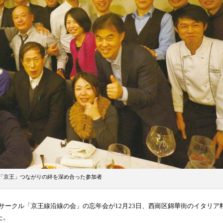
「京王」つながりの絆を深め合った参加者
ークル「京王線沿線の会」の忘年会が12月23日、西崗区錦華街のイタリア
た。