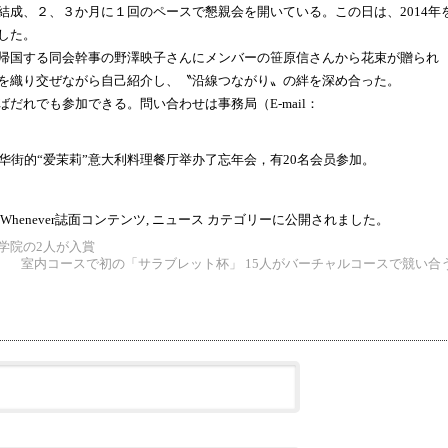
成、２、３か月に１回のペースで懇親会を開いている。この日は、2014年
した。
帰国する同会幹事の野澤映子さんにメンバーの笹原信さんから花束が贈られ
を織り交ぜながら自己紹介し、〝沿線つながり〟の絆を深め合った。
れでも参加できる。問い合わせは事務局（E-mail：
华街的“爱茉莉”意大利料理餐厅举办了忘年会，有20名会员参加。
Whenever誌面コンテンツ
,
ニュース
カテゴリーに公開されました。
学院の2人が入賞
室内コースで初の「サラブレット杯」 15人がバーチャルコースで競い合