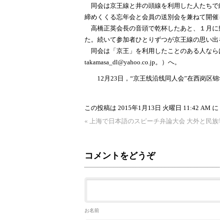
同会は京王線と井の頭線を利用した人たちで結
締めくくる忘年会と会員の送別会を兼ねて開催
高橋正英会長の音頭で乾杯したあと、１月に
た。続いて参加者ひとりずつが京王線の思い出
同会は「京王」を利用したことのある人ならばだ
takamasa_dl@yahoo.co.jp
。）へ。
12月23日，“京王线沿线同人会”在西岗区锦
この投稿は 2015年1月13日 火曜日 11:42 AM に
«
上海で日本語のスピーチ弁論大会 大外と民族
コメントをどうぞ
お名前