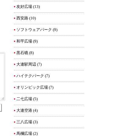
友好広場
(13)
西安路
(10)
ソフトウェアパーク
(9)
和平広場
(9)
黒石礁
(8)
大連駅周辺
(7)
ハイテクパーク
(7)
オリンピック広場
(7)
二七広場
(5)
大連空港
(4)
三八広場
(3)
馬欄広場
(2)