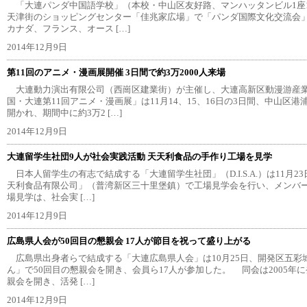
「大連パンダ中国語学校」（本校・中山区友好路、マンハッタンビル1座10
天津街のショッピングセンター「佳兆家広場」で「パンダ国際文化交流会
カナダ、フランス、オース […]
2014年12月9日
第11回のアニメ・漫画展開催 3日間で約3万2000人来場
大連動力演出有限公司（西崗区建業街）が主催し、大連高新区動漫游産
国・大連第11回アニメ・漫画展」は11月14、15、16日の3日間、中山区
開かれ、期間中に約3万2 […]
2014年12月9日
大連留学生社団9人が社会実践活動 天天利食品の手作り工場を見学
日本人留学生の有志で結成する「大連留学生社団」（D.I.S.A.）は11月
天利食品有限公司」（普湾新区三十里堡鎮）で工場見学会を行い、メンバ
場見学は、社会実 […]
2014年12月9日
広島県人会が50回目の懇親会 17人が節目を祝って盛り上がる
広島県出身者らで結成する「大連広島県人会」は10月25日、開発区五彩
ん」で50回目の懇親会を開き、会員ら17人が参加した。 同会は2005年に発
親会を開き、活発 […]
2014年12月9日