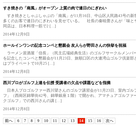
すき焼きの「南風」がオープン 上質の肉で連日のにぎわい
すき焼きとしゃぶしゃぶの「南風」が11月16日、中山区人民路43号の新
多くのお客で連日のにぎわいを見せている。 社長の秦暁蕾さんが「味と
同店は、日本料理一筋で2 […]
2014年12月9日
ホールインワンの記念コンペと懇親会 友人らが野田さんの快挙を祝福
ラーメン居酒屋「信長」（民主広場経典生活）のゴルフサークルメンバ
を記念したコンペと懇親会が11月23日、旅順口区の大連湾山ゴルフ倶楽
はプライベートで10月25 […]
2014年12月8日
西川プロがゴルフ上達を伝授 受講者の欠点や課題などを指摘
日本人プロゴルファー西川望さんのゴルフ講習会が11月23日、室内ゴル
フ」（西崗区錦華街42号、錦華銀座１階）で開かれ、アマチュアゴルファ
クゴルフ」での西川さんの講 […]
2014年12月8日
前へ
6
7
8
9
10
11
12
13
14
15
16
次へ