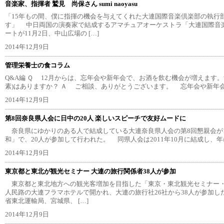
音楽家、指揮者 鷲見 尚保さん sumi naoyasu
「15年もの間、僕に指揮の機会を与えてくれた大連国際音楽倶楽部の執行
す」 中日両国の演奏家で結成するアマチュアオーケストラ「大連国際音楽
ートが11月2日、中山広場の […]
2014年12月9日
管理栄養士の食コラム
Q&A編 Ｑ 12月からは、忘年会や新年会で、お酒を飲む機会が増えます
素)はありますか？ Ａ ご相談、ありがとうございます。 忘年会や新年会、
2014年12月9日
第8回奈良県人会に日中の20人 楽しいスピーチで友好ムードに
奈良県にゆかりのある人で結成している大連奈良県人会の第8回懇親会が1
和」で、20人が参加して行われた。 同県人会は2011年10月に結成し、年に
2014年12月9日
東京都と東北が観光セミナー 大連の旅行関係者38人が参加
東京都と東北地方への観光客増加を目指した「東京・東北観光セミナー・商
人民路の大連フラマホテルで開かれ、大連の旅行社26社から38人が参加
省東北運輸局、宮城県、 […]
2014年12月9日