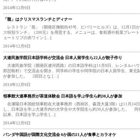
2014年12月9日
「龍」はクリスマスランチとディナー
レストラン「龍」（開発区撫順街45号、ビバリーヒルズ）は、12月1日か
ス特別ランチ」（200元）を用意する。メニューは、食前酒や前菜プレー
ョートリブの赤ワイン […]
2014年12月9日
大連民族学院日本語学科が交流会 日本人留学生ら22人が餃子作り
大連民族学院（開発区遼河西路）の日本語学科は11月9日、レンタルハ
郊岔鞍村）で交流会を開き、同学科の学生や同学院の日本人留学生、東北財
が参加した。 2回目とな […]
2014年12月9日
領事館大連事務所が茶道体験会 日本語を学ぶ学生ら約30人が参加
在瀋陽日本国総領事館在大連事務所（西崗区、森茂大厦3階）は11月24
し、日本語を学ぶ大連市内の大学生や大学院生ら約30人が参加した。 同
以来、日本語を学ぶ学生 […]
2014年12月9日
パンダ中国語が国際文化交流会 6か国の21人が食事とカラオケ