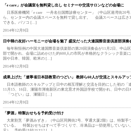
「e care」が会議室を無料貸し出し セミナーや交流サロンなどの会場に
日系医療機関「e care 一舟名仕国際診療センター」（中山区港湾街20号
ら、センター内の会議スペースを無料で貸し出す。 会議スペースは広さ3
できる。パソコ […]
2014年12月9日
日中韓の友好ハーモニーが会場を魅了 盛況だった大連国際音楽倶楽部演奏
毎年秋恒例の中国大連国際音楽倶楽部の第20回演奏会が11月2日、中山
部で開かれ、会場に詰めかけた約600人の市民が本格的なクラシック音楽
国や日本、韓国、欧米の […]
2014年12月9日
成果上げた「遼寧省日本語教育のつどい」 教師ら60人が交流とスキルアッ
日本語教師のスキルアップと日中の相互理解と交流を目的にした初の「
11月15、16日、瀋陽市渾南新区の東北育才外国語学校で開かれ、日中の日
「つどい」は、瀋陽日 […]
2014年12月9日
「夢酒」特製おせちを予約受け付け
大衆割烹「夢酒みずき」（中山区同興街2号、亨通大厦2階）は、特製手
ている。 特製おせちはすべて手づくりで、冷凍品は一切使用していない。2
元）。予約受け付けは12 […]