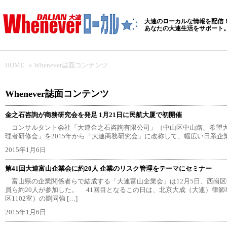
大連のローカルな情報を配信
あなたの大連生活をサポート
HOME
»
Whenever誌面コンテンツ
Whenever誌面コンテンツ
金之石咨詢が商務研究会を発足 1月21日に民航大厦で初開催
コンサルタント会社「大連金之石咨詢有限公司」（中山区中山路、希望大
理者研修会」を2015年から「大連商務研究会」に改称して、幅広い日系企業
2015年1月6日
第41回大連富山企業会に約20人 企業のリスク管理をテーマにセミナー
富山県の企業関係者らで結成する「大連富山企業会」は12月5日、西崗
員ら約20人が参加した。 41回目となるこの日は、北京大成（大連）律
区1102室）の劉同強 […]
2015年1月6日