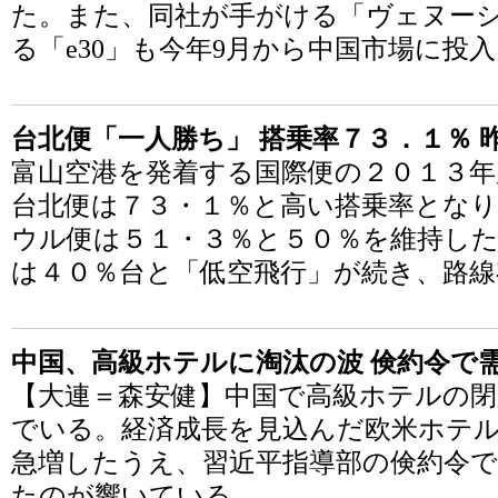
た。また、同社が手がける「ヴェヌーシ
る「e30」も今年9月から中国市場に投
台北便「一人勝ち」 搭乗率７３．１％ 
富山空港を発着する国際便の２０１３年
台北便は７３・１％と高い搭乗率となり
ウル便は５１・３％と５０％を維持した
は４０％台と「低空飛行」が続き、路線
中国、高級ホテルに淘汰の波 倹約令で
【大連＝森安健】中国で高級ホテルの
でいる。経済成長を見込んだ欧米ホテ
急増したうえ、習近平指導部の倹約令で
たのが響いている。