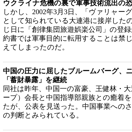
ウクライナ危機の裏で軍事技術流出の
しかし、2002年3月3日、「ヴァリャ
として知られている大連港に接岸した
じ日に「創律集団旅遊娯楽公司」の登
約書では軍事目的に転用することは禁
えてしまったのだ。
中国の圧力に屈したブルームバーグ、
「蓄財暴露」を継続
同社は昨年、中国一の富豪、王健林・大
ープ）会長と中国指導部親族との癒着
たが、公表を見送った。中国事業への
の判断とみられている。