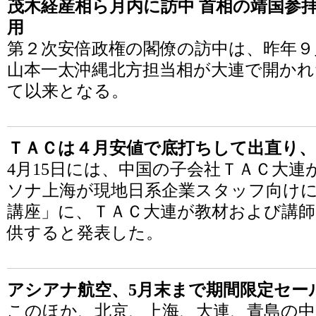
茂木経産相ら月内に訪中 首相の靖国参拝
用
第２次安倍政権の閣僚の訪中は、昨年９
山本一太沖縄北方担当相が大連で開かれ
て以来となる。
ＴＡＣは４月安値で底打ちして出直り、
4月15日には、中国の子会社ＴＡＣ大
ソナ上海が現地日系企業スタッフ向け
講座」に、ＴＡＣ大連が教材および講
供すると発表した。
アシアナ航空、5月末まで期間限定セール 
このほか、北京、上海、大連、青島の中国4