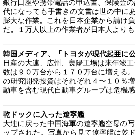
銀行口座や携帯電話の申込書、保険金の
代になっても手書きの文書は世の中に
膨大な作業。これを日本企業から請け
だ。１万人以上の作業者が日本人より
韓国メディア、「トヨタが現代起亜に公
日産の大連、広州、襄陽工場は来年竣工
数は９０万台から１７０万台に増える。
の研究開発投資はそれぞれ４〜１０％増
動車を含む現代自動車グループは危機
乾ドックに入った遼寧艦
大連に戻った中国海軍の遼寧艦空母の
ップされた。写真から見て遼寧艦は乾