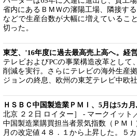
バーダーは05年に大連に進出し、貸工
省内にあるＢＭＷの瀋陽工場、隣接す
などで生産台数が大幅に増えているこ
切った。
東芝、'16年度に過去最高売上高へ。経
テレビおよびPCの事業構造改革として、
削減を実行。さらにテレビの海外生産
ジョンの終息、欧州の東芝テレビ中欧
ＨＳＢＣ中国製造業ＰＭＩ、5月は5カ
北京 ２２日 ロイター］ - マークイッ
中国製造業購買担当者景気指数（ＰＭＩ
月の改定値４８．１から上昇した。５カ