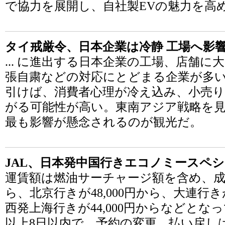
で協力を展開し、自社製EVの魅力を高
タイ戒厳令、日本企業は冷静 工場へ影
... に進出する日本企業の工場、店舗
張自粛などの対応にとどまる企業が多
引けば、消費者心理が冷え込み、小売
がる可能性が高い。東南アジア戦略を
最も影響が懸念されるのが観光だ。
JAL、日本発中国行きエコノミースペシャ
運賃額は燃油サーチャージ額を含め、成田
ら、北京行きが48,000円から、大連行き
西発上海行きが44,000円からなどとな
以上8日以内で、予約の変更、払い戻し