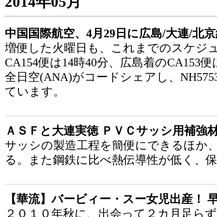
2014年05月
中国国際航空、4月29日に広島/大連/北
増便した火曜日も、これまでのスケジ
CA154便は14時40分、広島着のCA153
全日空(ANA)がコードシェアし、NH575
ています。
ＡＳＦと大連実徳 ＰＶＣサッシ用補強
サッシの製造工程を簡便にできるほか
る。また鋼鉄に比べ熱伝導性が低く、
【華流】バービィー・スー女児出産！ 
２０１０年秋に、出会って２カ月足らず