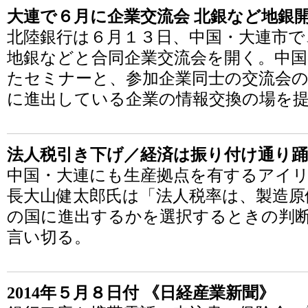
大連で６月に企業交流会 北銀など地銀
北陸銀行は６月１３日、中国・大連市で
地銀などと合同企業交流会を開く。中
たセミナーと、参加企業同士の交流会の
に進出している企業の情報交換の場を
法人税引き下げ／経済は振り付け通り
中国・大連にも生産拠点を有するアイ
長大山健太郎氏は「法人税率は、製造原
の国に進出するかを選択するときの判
言い切る。
2014年５月８日付 《日経産業新聞》