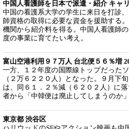
中国人看護師を日本で派遣・紹介 キャ
中国の看護系大学の学生に来日を打診、
師資格の取得に必要な資金を援助する。
機関から紹介料を得る。中国人看護師の
度の事業に育てたい考え。
富山空港利用９７万人 台北便５６％増 201
一方、１２年度の国際線トップだった
（２万６２２０人）となった。９月下
は、同６１．２％減（６２０２人）に落
者から「中韓便は廃止してしまうのか
東京都 渋谷区
ハリウッドのSFやアクション映画も中