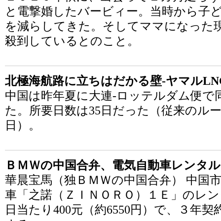
と電撃婚したバービィー。当時から子
を減らしてきた。そしてママになった
殺到しているとのこと。
北極海航路に立ちはだかる壁-ヤマルL
中国は昨年夏に大連-ロッテルダム便で
た。所要日数は35日だった（従来のルー
日）。
ＢＭＷの中国合弁、電気自動車レンタル
華晨宝馬（独ＢＭＷの中国合弁） 中国
車「之諾（ＺＩＮＯＲＯ）１Ｅ」のレン
日当たり400元（約6550円）で、３年契