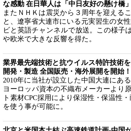
な感動 在日華人は「中日友好の懸け橋
またＮＨＫは震災から３周年を迎える
と、遼寧省大連市にいる元実習生の女性
ビと英語チャンネルで放送。この様子
や欧米で大きな反響を得た。
業界最先端技術と抗ウイルス特許技術を活
開発・製造 全国販売・海外展開を開始
2010年に当社が設立した中国大連にある「
ヨーロッパ資本の不織布メーカーより原
ト素材CPC採用により保湿性・保温性
を使う事が可能に。
北京と米国本土結ぶ高速鉄道計画-中国