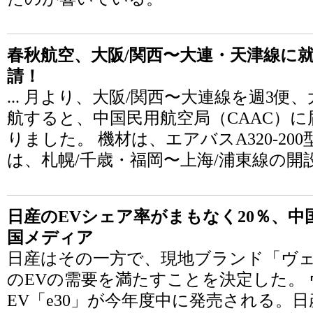
春秋航空、大阪/関西〜大連・天津線に就
請！
... 月より、大阪/関西〜大連線を週3便
航すると、中国民用航空局（CAAC）
りました。 機材は、エアバスA320-20
は、札幌/千歳・福岡〜上海/浦東線の開
日産のEVシェア率がまもなく20％、中
国メディア
日産はその一方で、現地ブランド「ヴ
のEVの需要を満たすことを決定した。
EV「e30」が今年度中に発売される。