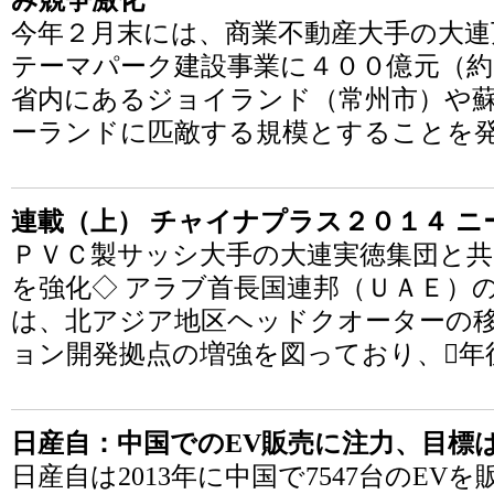
み競争激化
今年２月末には、商業不動産大手の大連
テーマパーク建設事業に４００億元（約
省内にあるジョイランド（常州市）や
ーランドに匹敵する規模とすることを
連載（上） チャイナプラス２０１４ ニ
ＰＶＣ製サッシ大手の大連実徳集団と共
を強化◇ アラブ首長国連邦（ＵＡＥ）
は、北アジア地区ヘッドクオーターの
ョン開発拠点の増強を図っており、年
日産自：中国でのEV販売に注力、目標は
日産自は2013年に中国で7547台のEV