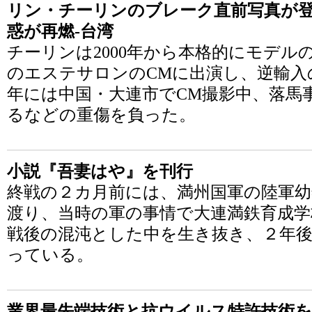
リン・チーリンのブレーク直前写真が
惑が再燃-台湾
チーリンは2000年から本格的にモデルの
のエステサロンのCMに出演し、逆輸入の
年には中国・大連市でCM撮影中、落馬
るなどの重傷を負った。
小説『吾妻はや』を刊行
終戦の２カ月前には、満州国軍の陸軍幼
渡り、当時の軍の事情で大連満鉄育成学
戦後の混沌とした中を生き抜き、２年
っている。
業界最先端技術と抗ウイルス特許技術を活