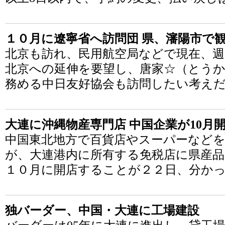
１０月に遼寧省へ訪問団 県、瀋陽市で
北京も訪れ、民用航空局などで現在、週
北京への延伸を要望し、唐家☆（とう
務める中日友好協会も訪問したい考え
大連に沖縄物産専門店 中国企業が10月
中国東北地方で百貨店やスーパーなど
が、大連港内に所有する免税店に県産品
１０月に開店することが２２日、分か
独バーダー、中国・大連に工場建設