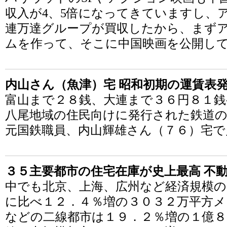
収入が4、5倍になってきていますし、
連万達グループが買収したから、まず
ムを作って、そこに中国映画を公開し
内山さん（魚津）宅 昭和初期の運賃表
富山まで２８銭、大連まで３６円８１銭
八尾地域の住民向けに発行された鉄道の
元国鉄職員、内山輝雄さん（７６）宅で
３５主要都市の住宅在庫が史上最高 不
中でも北京、上海、広州など経済規模の
に比べ１２．４％増の３０３２万平方メ
などの二線都市は１９．２％増の１億８