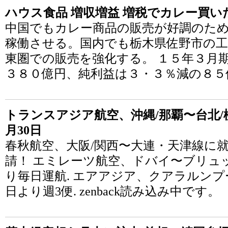
ハウス食品 増収増益 増税でカレー買い
中国でもカレー商品の販売が好調のた
稼働させる。国内でも栃木県佐野市の工
東圏での販売を強化する。 １５年３月
３８０億円、純利益は３・３％減の８５
トランスアジア航空、沖縄/那覇〜台北/桃
月30日
春秋航空、大阪/関西〜大連・天津線に就
請！ エミレーツ航空、ドバイ〜ブリュッ
り毎日運航. エアアジア、クアラルンプー
日より週3便. zenback読み込み中です。