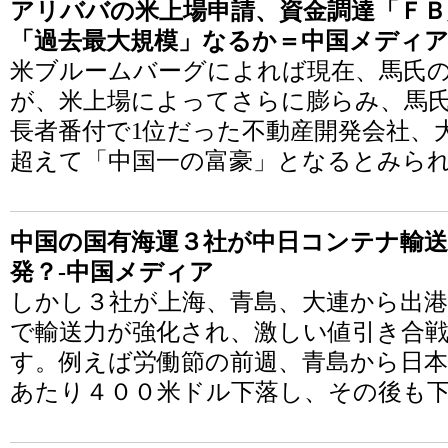
アリババの米上場申請、資金調達「ＦＢ
「過去最大規模」なるか＝中国メディ
米ブルームバーグによれば現在、馬氏の
が、米上場によってさらに膨らみ、馬
長者番付で1位だった不動産開発会社、
超えて「中国一の富豪」となるとみら
中国の国有海運３社が中日コンテナ輸送
発？-中国メディア
しかし３社が上海、青島、大連から出
で輸送力が強化され、激しい値引き合
す。例えば労働節の前週、青島から日
あたり４００米ドル下落し、その後も