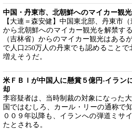
中国・丹東市、北朝鮮へのマイカー観光
【大連＝森安健】中国東北部、丹東市（
から北朝鮮へのマイカー観光を解禁す
（吉林省）からのマイカー観光はある
で人口250万人の丹東でも認めること
増えそうだ。
米ＦＢＩが中国人に懸賞５億円-イラン
却
李容疑者は、当時制裁の対象になった大
国ではむしろ、カール・リーの通称で
００９年以降も、イランへの弾道ミサ
たとされる。