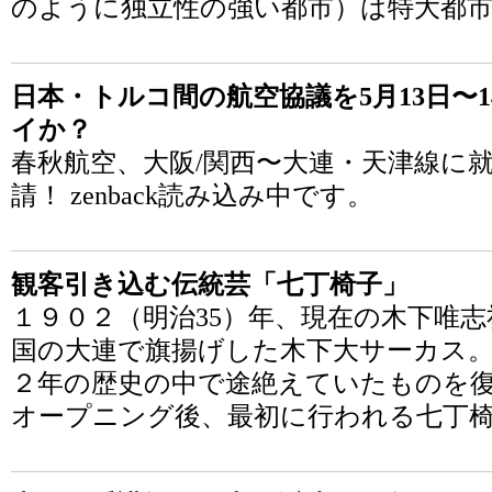
のように独立性の強い都市）は特大都
日本・トルコ間の航空協議を5月13日〜
イか？
春秋航空、大阪/関西〜大連・天津線に就
請！ zenback読み込み中です。
観客引き込む伝統芸「七丁椅子」
１９０２（明治35）年、現在の木下唯
国の大連で旗揚げした木下大サーカス
２年の歴史の中で途絶えていたものを
オープニング後、最初に行われる七丁