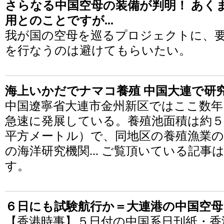
さらなる中国空母の装備が判明！ あく
用とのことですが...
我が国の空母を巡るプロジェクトに、
を行なうのは避けてもらいたい。
海上いかだでナマコ養殖 中国大連で研
中国遼寧省大連市金州新区ではここ数年
急速に発展している。養殖池面積は約５
平方メートル）で、同地区の養殖漁業
の海洋研究機関... ご覧頂いている記
す。
６日にも試験航行か＝大連港の中国空母
【香港時事】５日付の中国系日刊紙・香