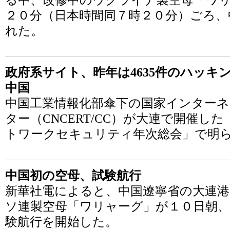
る中、改修中のウクライナ製空母「ワ
２０分（日本時間同７時２０分）ごろ、
れた。
政府系サイト、昨年は4635件のハッキ
中国
中国工業情報化部傘下の国家インターネ
ター（CNCERT/CC）が大連で開催し
トワークセキュリティ年次総会」で明
中国初の空母、試験航行
新華社電によると、中国遼寧省の大連
ソ連製空母「ワリャーグ」が１０日朝
験航行を開始した。