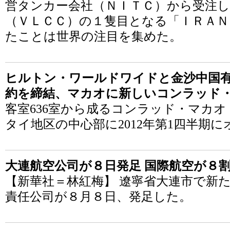
営タンカー会社（ＮＩＴＣ）から受注
（ＶＬＣＣ）の１隻目となる「ＩＲＡＮ
たことは世界の注目を集めた。
ヒルトン・ワールドワイドと金沙中国
約を締結、マカオに新しいコンラッド
客室636室から成るコンラッド・マカ
タイ地区の中心部に2012年第1四半期
大連航空公司が８日発足 国際航空が８
【新華社＝林紅梅】 遼寧省大連市で新
責任公司が８月８日、発足した。