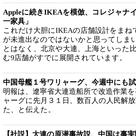
Appleに続きIKEAを模倣、コレジャ
一家具」
これだけ大胆にIKEAの店舗設計をまね
が未進出なのではないかと思ってしま
とはなく、北京や大連、上海といった
む9店舗がすでに展開されています。
中国母艦１号ワリャーグ、今週中にも試
明報は、遼寧省大連造船所で改造作業を
ャーグに先月３１日、数百人の人民解放
た、と伝えた。
【社説】大連の原潜事故説、中国は事実