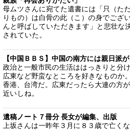
親族「再会ありがたい」
母ムツさんに宛てた遺書には「只（た
りもの）は白骨の此（こ）の身でござ
んと呼ばしていただきます」と悲壮な
されていた。
【中国ＢＢＳ】中国の南方には親日派が
政治と一般市民の生活ははっきりと分け
広東など野蛮なところを好きなものか
香港、台湾だ。広東だったら大連の方
近いしね。
遺稿ノート７冊分 長女が編集、出版
上坂さんは一昨年３月に８３歳で亡く