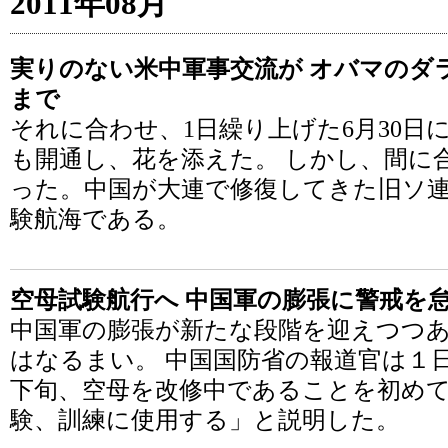
2011年08月
実りのない米中軍事交流が オバマのダ
まで
それに合わせ、1日繰り上げた6月30日
も開通し、花を添えた。 しかし、間に
った。中国が大連で修復してきた旧ソ
験航海である。
空母試験航行へ 中国軍の膨張に警戒を
中国軍の膨張が新たな段階を迎えつつ
はなるまい。 中国国防省の報道官は１
下旬、空母を改修中であることを初め
験、訓練に使用する」と説明した。