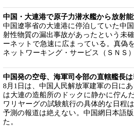
中国・大連港で原子力潜水艦から放射能
中国遼寧省の大連港に停泊していた中国
射性物質の漏出事故があったという未
ーネットで急速に広まっている。真偽
ネットワーキング・サービス（ＳＮＳ
中国発の空母、海軍司令部の直轄艦長は
8月1日は、中国人民解放軍建軍の日に
は大連の造船所のドックに静かに佇ん
ワリヤーグの試験航行の具体的な日程
予測の報道は絶えない。中国網日本語版
た。