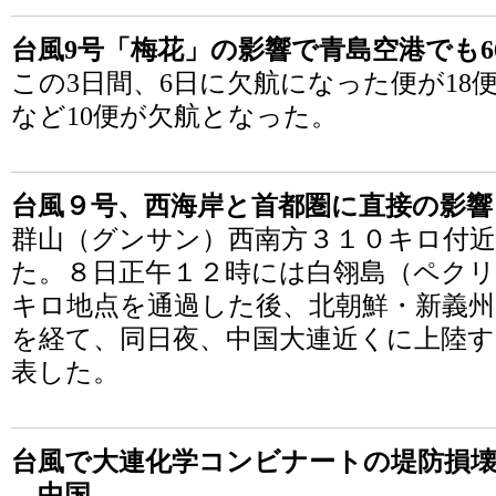
台風9号「梅花」の影響で青島空港でも6
この3日間、6日に欠航になった便が18便
など10便が欠航となった。
台風９号、西海岸と首都圏に直接の影響
群山（グンサン）西南方３１０キロ付
た。８日正午１２時には白翎島（ペク
キロ地点を通過した後、北朝鮮・新義
を経て、同日夜、中国大連近くに上陸す
表した。
台風で大連化学コンビナートの堤防損
―中国