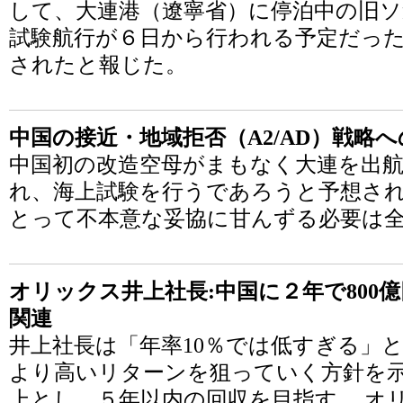
して、大連港（遼寧省）に停泊中の旧ソ
試験航行が６日から行われる予定だっ
されたと報じた。
中国の接近・地域拒否（A2/AD）戦略
中国初の改造空母がまもなく大連を出
れ、海上試験を行うであろうと予想さ
とって不本意な妥協に甘んずる必要は
オリックス井上社長:中国に２年で800
関連
井上社長は「年率10％では低すぎる」
より高いリターンを狙っていく方針を示
上とし、５年以内の回収を目指す。 オ