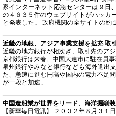
家インターネット応急センターは９日
の４６３５件のウェブサイトがハッカ
と発表した。 政府機関の全サイトの約
近畿の地銀、アジア事業支援を拡充 取
近畿の地方銀行が相次ぎ、取引先のア
京都銀行は来春、中国大連市に駐在員事
泉州銀行やみなと銀行なども海外進出
た。急速に進む円高や国内の電力不足
が一段と加速。
中国造船業が世界をリード、海洋掘削装
【新華毎日電訊】 ２００２年８月３１