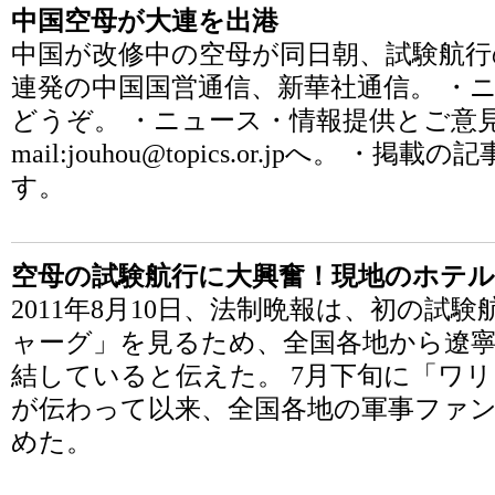
中国空母が大連を出港
中国が改修中の空母が同日朝、試験航行
連発の中国国営通信、新華社通信。 ・
どうぞ。 ・ニュース・情報提供とご意見
mail:jouhou@topics.or.jpへ。
す。
空母の試験航行に大興奮！現地のホテ
2011年8月10日、法制晩報は、初の試
ャーグ」を見るため、全国各地から遼
結していると伝えた。 7月下旬に「ワ
が伝わって以来、全国各地の軍事ファ
めた。