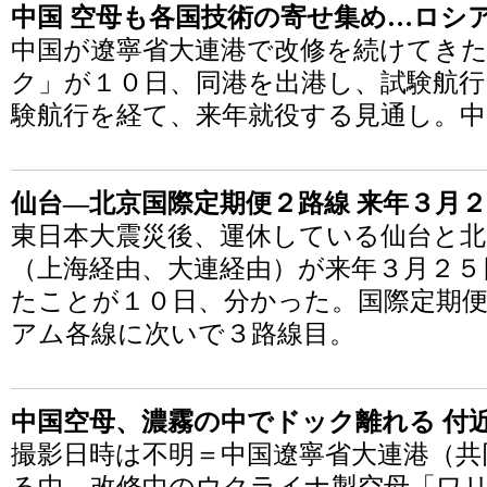
中国 空母も各国技術の寄せ集め…ロシ
中国が遼寧省大連港で改修を続けてき
ク」が１０日、同港を出港し、試験航行
験航行を経て、来年就役する見通し。中
仙台―北京国際定期便２路線 来年３月
東日本大震災後、運休している仙台と北
（上海経由、大連経由）が来年３月２５
たことが１０日、分かった。国際定期
アム各線に次いで３路線目。
中国空母、濃霧の中でドック離れる 付
撮影日時は不明＝中国遼寧省大連港（共