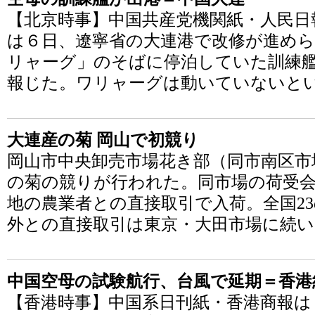
【北京時事】中国共産党機関紙・人民日
は６日、遼寧省の大連港で改修が進め
リャーグ」のそばに停泊していた訓練
報じた。ワリャーグは動いていないと
大連産の菊 岡山で初競り
岡山市中央卸売市場花き部（同市南区市
の菊の競りが行われた。同市場の荷受
地の農業者との直接取引で入荷。全国2
外との直接取引は東京・大田市場に続
中国空母の試験航行、台風で延期＝香港
【香港時事】中国系日刊紙・香港商報は