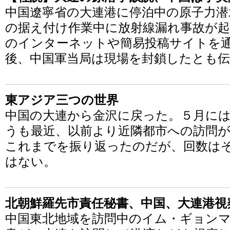
中国遼寧省の大連港に停泊中の原子力潜
の据え付け作業中に放射線漏れ事故が
のインターネットや簡易投稿サイトを
後、中国軍当局は現場を封鎖したとも
東アジア三つの世界
中国の大連から金沢に戻った。５月に
うも最近、以前より近隣都市への訪問
これまでを振り返ったのだが、回数は
はない。
北朝鮮羅先市責任秘書、中国、大連港視
中国東北地域を訪問中のイム・ギョンマ