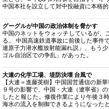
中国本社を設立して対中投融資に本格的
グーグルが中国の政治体制を脅かす
中国のネットをウォッチしているが、
る。 中国高速鉄道事故に前後した事件
連原子力潜水艦放射能漏れ説」、もう少
ゴル自治区での争乱」があった。
大連の化学工場、堤防決壊 台風で
【大連＝進藤英樹】中国国営通信の新華
９号の影響で、中国・大連（遼寧省）の
したと報じた。修復作業により午後３
海水の流入を制御できるようになった