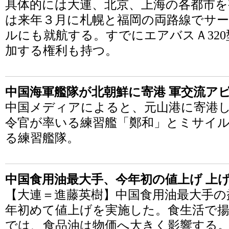
具体的には大連、北京、上海の各都市を
は来年３月に札幌と福岡の両路線でサ
ルにも就航する。すでにエアバスＡ320
加する権利も持つ。
中国海軍艦隊が北朝鮮に寄港 軍交流ア
中国メディアによると、元山港に寄港
令官が率いる練習艦「鄭和」とミサイ
る練習艦隊。
中国食用油最大手、今年初の値上げ 上
【大連＝進藤英樹】中国食用油最大手の
年初めて値上げを実施した。食生活で
では、食品油は物価へ大きく影響する