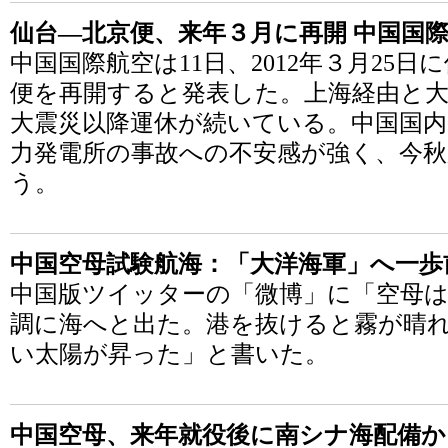
仙台―北京便、来年３月に再開 中国国
中国国際航空は11日、2012年３月25
便を再開すると発表した。上海経由と大
大震災以降運休が続いている。中国国内
力発電所の事故への不安感が強く、今
う。
中国空母試験航海：「大洋海軍」へ一歩
中国版ツイッターの「微博」に「空母は
調に海へと出た。港を抜けると霧が晴
い太陽が昇った」と書いた。
中国空母、来年就役後に南シナ海配備か