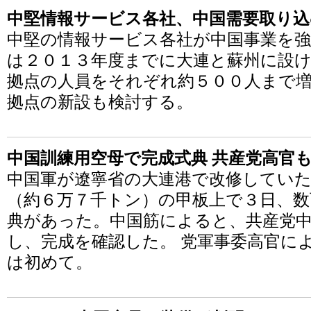
中堅情報サービス各社、中国需要取り込
中堅の情報サービス各社が中国事業を
は２０１３年度までに大連と蘇州に設け
拠点の人員をそれぞれ約５００人まで
拠点の新設も検討する。
中国訓練用空母で完成式典 共産党高官
中国軍が遼寧省の大連港で改修してい
（約６万７千トン）の甲板上で３日、数
典があった。中国筋によると、共産党中
し、完成を確認した。 党軍事委高官に
は初めて。