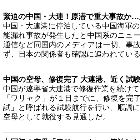
緊迫の中国・大連！原潜で重大事故か…
中国・大連港に停泊している中国海軍の
能漏れ事故が発生したと中国系のニュ
通信など同国内のメディアは一切、事
ず、日本の関係者も確認に追われてい
中国の空母、修復完了 大連港、近く試
中国が遼寧省大連港で修復作業を続け
「ワリャク」が１日までに、修復を完
試」と呼ばれる試験航行を行い、順調に
空母として就役する見通しだ。