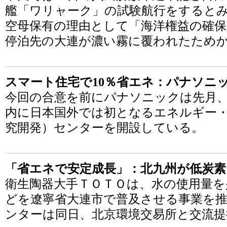
艦「ワリャーク」の試験航行をすると
空母保有の理由として「海洋権益の確
停泊先の大連が濃い霧に覆われたため
スマート住宅で10％省エネ：パナソニ
今回の合意を前にパナソニックは先月
内に日本国外では初となるエネルギー
究開発）センターを開設している。
「省エネで安定成長」：北九州が低炭素
衛生陶器大手ＴＯＴＯは、水の使用量
どを遼寧省大連市で普及させる事業を推
ンターは同日、北京環境交易所と交流提