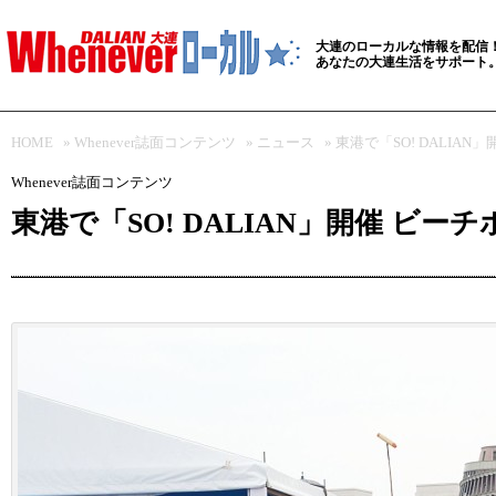
大連のローカルな情報を配信
あなたの大連生活をサポート
HOME
»
Whenever誌面コンテンツ
»
ニュース
» 東港で「SO! DALI
Whenever誌面コンテンツ
東港で「SO! DALIAN」開催 ビ