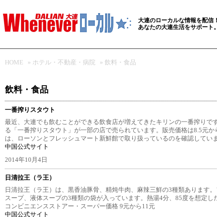
大連のローカルな情報を配信
あなたの大連生活をサポート
HOME
»
ホテル・不動産・病院
»
飲料・食品
飲料・食品
一番搾りスタウト
最近、大連でも飲むことができる飲食店が増えてきたキリンの一番搾りで
る「一番搾りスタウト」が一部の店で売られています。販売価格は8.5元か
は、ローソンとフレッシュマート新鮮館で取り扱っているのを確認してい
中国公式サイト
2014年10月4日
日清拉王（ラ王）
日清拉王（ラ王）は、黒香油豚骨、精炖牛肉、麻辣三鮮の3種類あります。
スープ、液体スープの3種類の袋が入っています。熱湯4分、85度を想定し
コンビニエンスストアー・スーパー価格 9元から11元
中国公式サイト