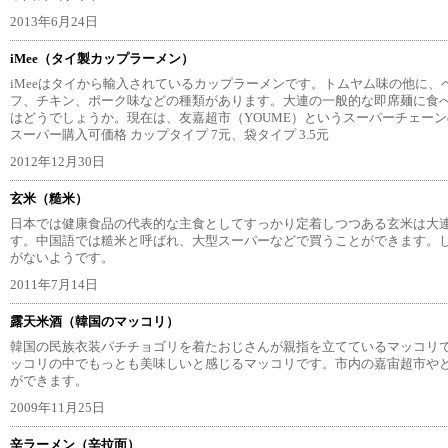
2013年6月24日
iMee（タイ製カップラーメン）
iMeeはタイから輸入されているカップラーメンです。トムヤム味の他に、
フ、チキン、ポーク味などの種類があります。大連の一般的な即席麺に食
はどうでしょうか。現在は、友嘉超市（YOUME）というスーパーチェー
スーパー購入可価格 カップタイプ 7元、袋タイプ 3.5元
2012年12月30日
玄米（糙米）
日本では健康食品の代表的な主食としてすっかり定着しつつある玄米は大
す。中国語では糙米と呼ばれ、大型スーパーなどで買うことができます。
がないようです。
2011年7月14日
露天米酒（韓国のマッコリ）
韓国の民族衣装パチチョゴリを着たおじさんが親指を立てているマッコリ
ッコリの中でもっとも美味しいと感じるマッコリです。市内の嘉宙超市や
ができます。
2009年11月25日
辛ラーメン（辛拉面）