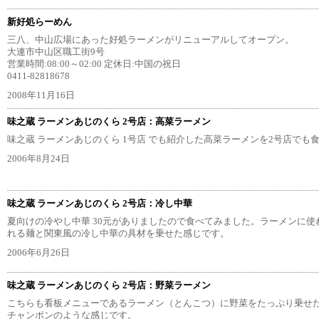
新好処らーめん
三八、中山広場にあった好処ラーメンがリニューアルしてオープン。
大連市中山区職工街9号
営業時間:08:00～02:00 定休日:中国の祝日
0411-82818678
2008年11月16日
味之蔵 ラーメンあじのくら 2号店：高菜ラーメン
味之蔵 ラーメンあじのくら 1号店 でも紹介した高菜ラーメンを2号店でも
2006年8月24日
味之蔵 ラーメンあじのくら 2号店：冷し中華
夏向けの冷やし中華 30元がありましたので食べてみました。ラーメンに
れる麺と関東風の冷し中華の具材を乗せた感じです。
2006年6月26日
味之蔵 ラーメンあじのくら 2号店：野菜ラーメン
こちらも看板メニューであるラーメン（とんこつ）に野菜をたっぷり乗せ
チャンポンのような感じです。