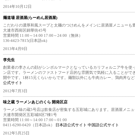
2014年10月12日
麺道場 居酒屋(らーめん居酒屋)
こだわりの濃厚和風スープと太麺のつけめんをメインに居酒屋メニューも
大連市西崗区錦華街45号
営業時間 11:00～14:00 17:00～24:00（無休）
136-4423-7815(日本語ok)
2013年4月9日
李先生
創業者の李さんの顔がシンボルマークとなっているカリフォルニア牛を使
ン店です。ラーメンのファストフード店的な雰囲気で気軽に入ることができ
開中です。1杯15元くらいからです。麺類以外にも牛肉カレー、鶏肉丼な
公式サイト
2012年7月3日
味之蔵 ラーメンあじのくら 開発区店
ラーメン味の蔵5号店は飲食店が密集する五彩城にあります。居酒屋メニュ
大連市開発区五彩城B区7棟1号
営業時間 11:00～14:00 17:00～01:00
0411-6290-0420（日本語ok）
日本語公式サイト
中国語公式サイト
2012年5月25日