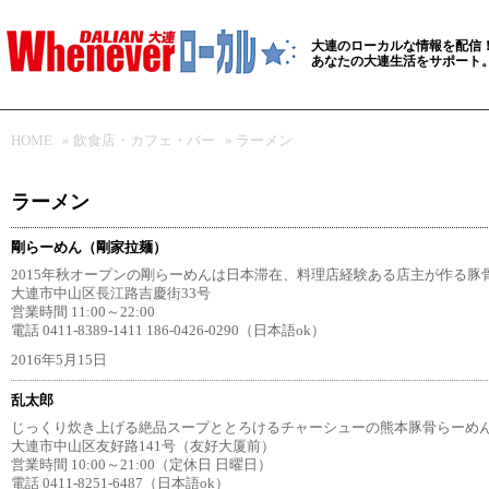
大連のローカルな情報を配信
あなたの大連生活をサポート
HOME
»
飲食店・カフェ・バー
»
ラーメン
ラーメン
剛らーめん（剛家拉麺）
2015年秋オープンの剛らーめんは日本滞在、料理店経験ある店主が作る豚
大連市中山区長江路吉慶街33号
営業時間 11:00～22:00
電話 0411-8389-1411 186-0426-0290（日本語ok）
2016年5月15日
乱太郎
じっくり炊き上げる絶品スープととろけるチャーシューの熊本豚骨らーめん
大連市中山区友好路141号（友好大厦前）
営業時間 10:00～21:00（定休日 日曜日）
電話 0411-8251-6487（日本語ok）