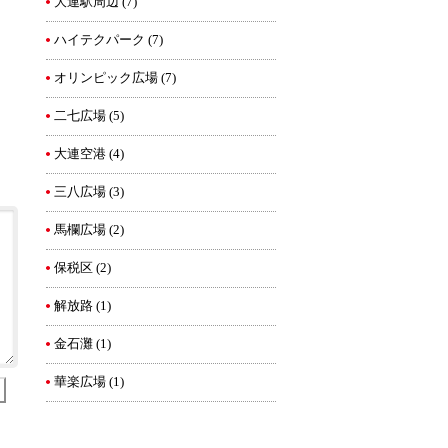
大連駅周辺
(7)
ハイテクパーク
(7)
オリンピック広場
(7)
二七広場
(5)
大連空港
(4)
三八広場
(3)
馬欄広場
(2)
保税区
(2)
解放路
(1)
金石灘
(1)
華楽広場
(1)