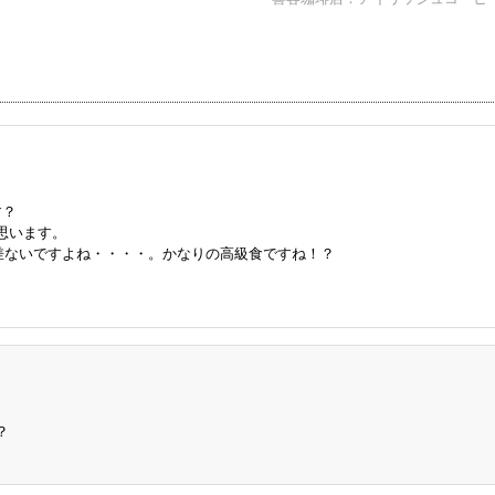
す？
思います。
大差ないですよね・・・・。かなりの高級食ですね！？
？