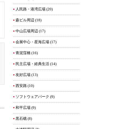
人民路・港湾広場
(20)
森ビル周辺
(18)
中山広場周辺
(17)
会展中心・星海広場
(17)
青泥窪橋
(16)
民主広場・経典生活
(14)
友好広場
(13)
西安路
(10)
ソフトウェアパーク
(9)
和平広場
(9)
黒石礁
(8)