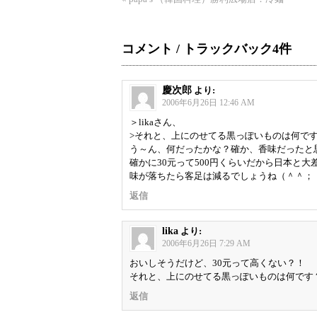
コメント / トラックバック4件
慶次郎
より:
2006年6月26日 12:46 AM
＞likaさん、
>それと、上にのせてる黒っぽいものは何で
う～ん、何だったかな？確か、香味だったと
確かに30元って500円くらいだから日本と
味が落ちたら客足は減るでしょうね（＾＾；
返信
lika
より:
2006年6月26日 7:29 AM
おいしそうだけど、30元って高くない？！
それと、上にのせてる黒っぽいものは何です
返信