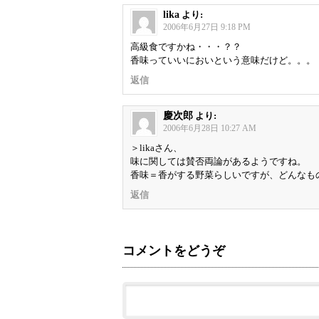
lika
より:
2006年6月27日 9:18 PM
高級食ですかね・・・？？
香味っていいにおいという意味だけど。。。
返信
慶次郎
より:
2006年6月28日 10:27 AM
＞likaさん、
味に関しては賛否両論があるようですね。
香味＝香がする野菜らしいですが、どんなも
返信
コメントをどうぞ