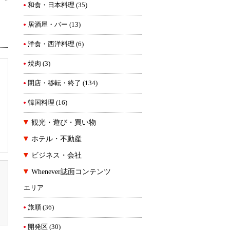
和食・日本料理
(35)
居酒屋・バー
(13)
洋食・西洋料理
(6)
焼肉
(3)
閉店・移転・終了
(134)
韓国料理
(16)
観光・遊び・買い物
ホテル・不動産
ビジネス・会社
Whenever誌面コンテンツ
エリア
旅順
(36)
開発区
(30)