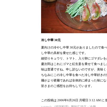
冷し中華 30元
夏向けの冷やし中華 30元がありましたので
し中華の具材を乗せた感じです。
細切りキュウリ、トマト、入り卵にゴマダレを
慶次郎はこれにゴマと紅生姜を乗せて食べまし
味は普通ですね。申し訳ないのですが、美味く
ちなみにこの冷し中華を食べた冷し中華好きの
麺がより硬麺であれば全体的に締まった味にな
皆さまのご感想をお待ちしています。
この投稿は 2006年6月26日 月曜日 3:12 AM に
«
papa’s （韓国料理）勝利広場店：冷麺