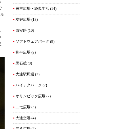
ら
で
民主広場・経典生活
(14)
アル
友好広場
(13)
西安路
(10)
人
午
ソフトウェアパーク
(9)
思
和平広場
(9)
黒石礁
(8)
大連駅周辺
(7)
ハイテクパーク
(7)
オリンピック広場
(7)
二七広場
(5)
大連空港
(4)