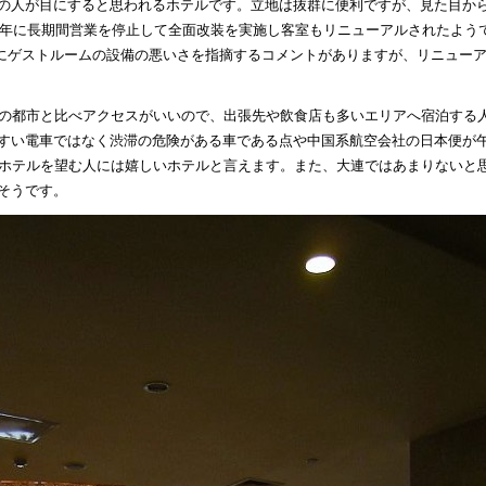
の人が目にすると思われるホテルです。立地は抜群に便利ですが、見た目か
12年に長期間営業を停止して全面改装を実施し客室もリニューアルされたよう
前にゲストルームの設備の悪いさを指摘するコメントがありますが、リニュー
の都市と比べアクセスがいいので、出張先や飲食店も多いエリアへ宿泊する
すい電車ではなく渋滞の危険がある車である点や中国系航空会社の日本便が
のホテルを望む人には嬉しいホテルと言えます。また、大連ではあまりないと
そうです。