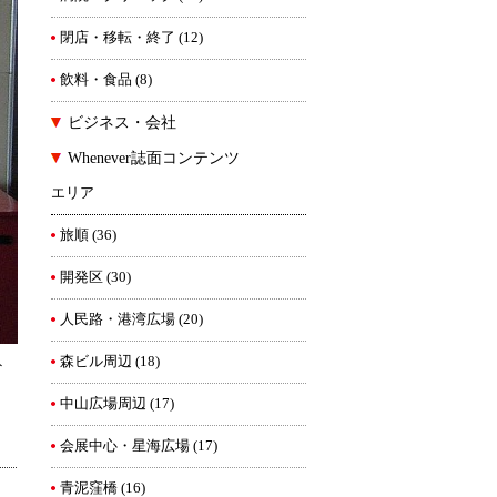
閉店・移転・終了
(12)
飲料・食品
(8)
ビジネス・会社
Whenever誌面コンテンツ
エリア
旅順
(36)
開発区
(30)
人民路・港湾広場
(20)
森ビル周辺
(18)
ト
中山広場周辺
(17)
会展中心・星海広場
(17)
青泥窪橋
(16)