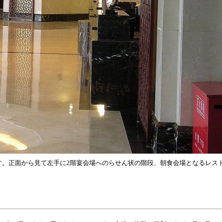
。正面から見て左手に2階宴会場へのらせん状の階段、朝食会場となるレス