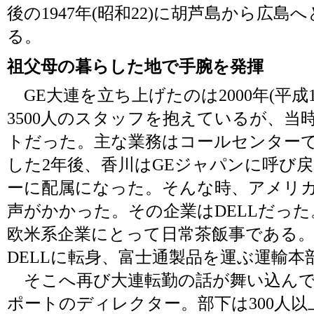
後の1947年(昭和22)に胡芦島から広
る。
祖父母の暮らした地で手腕を発揮
GE大連を立ち上げたのは2000年(平成
3500人のスタッフを抱えているが、当
トだった。主な業務はコールセンターで
した2年後、香川はGEジャパンに呼び
ーに配属になった。そんな時、アメリ
声がかかった。その企業はDELLだっ
欧米系企業にとって日常茶飯事である
DELLに転身、富士通製品を運ぶ運輸本
そこへ再び大連転勤の話が舞い込んで
ポートのディレクター。部下は300人