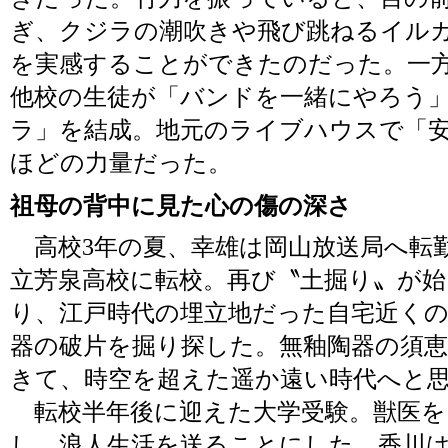
ぎ、クジラの潮吹きや飛び跳ねるイル
を実感することができたのだった。一
他校の生徒が「バンドを一緒にやろう
ラ」を結成。地元のライブハウスで「
ほどの力量だった。
祖母の背中に見た心の傷の深さ
高校3年の夏、幸雄は岡山放送局へ転
立芳泉高校に転校。再び〝土掘り〟が
り、江戸時代の埋立地だった自宅近く
器の破片を掘り探した。無釉陶器の須
きて、時空を超えた遥か遠い時代へと
転校半年後に迎えた大学受験。獣医を
し、浪人生活を送ることにした。香川