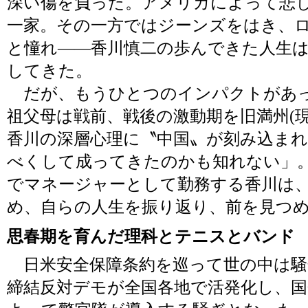
深い傷を負った。アメリカによって悲
一家。その一方ではジーンズをはき、
と憧れ――香川慎二の歩んできた人生
してきた。
だが、もうひとつのインパクトがあっ
祖父母は戦前、戦後の激動期を旧満州(
香川の深層心理に〝中国〟が刻み込ま
べくして成ってきたのかも知れない」。
でマネージャーとして勤務する香川は
め、自らの人生を振り返り、前を見つ
思春期を育んだ理科とテニスとバンド
日米安全保障条約を巡って世の中は騒
締結反対デモが全国各地で活発化し、国