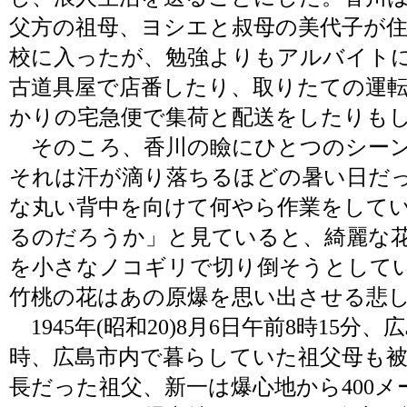
父方の祖母、ヨシエと叔母の美代子が
校に入ったが、勉強よりもアルバイト
古道具屋で店番したり、取りたての運
かりの宅急便で集荷と配送をしたりも
そのころ、香川の瞼にひとつのシーン
それは汗が滴り落ちるほどの暑い日だ
な丸い背中を向けて何やら作業をして
るのだろうか」と見ていると、綺麗な
を小さなノコギリで切り倒そうとして
竹桃の花はあの原爆を思い出させる悲
1945年(昭和20)8月6日午前8時15
時、広島市内で暮らしていた祖父母も被
長だった祖父、新一は爆心地から400