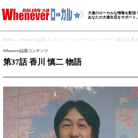
大連のローカルな情報を配信
あなたの大連生活をサポート
HOME
»
Whenever誌面コンテンツ
»
ヒューマンストーリー
» 第37話 香
Whenever誌面コンテンツ
第37話 香川 慎二 物語