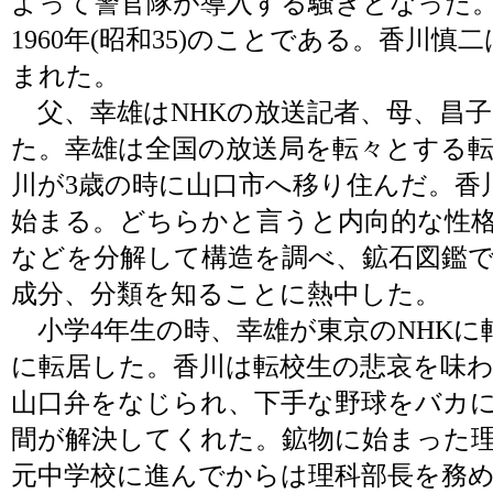
よって警官隊が導入する騒ぎとなった
1960年(昭和35)のことである。香川
まれた。
父、幸雄はNHKの放送記者、母、昌子
た。幸雄は全国の放送局を転々とする
川が3歳の時に山口市へ移り住んだ。香
始まる。どちらかと言うと内向的な性
などを分解して構造を調べ、鉱石図鑑
成分、分類を知ることに熱中した。
小学4年生の時、幸雄が東京のNHKに
に転居した。香川は転校生の悲哀を味
山口弁をなじられ、下手な野球をバカ
間が解決してくれた。鉱物に始まった
元中学校に進んでからは理科部長を務