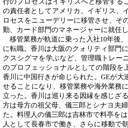
行のプロセスはイギリスへと移管する
の責任者としてアメリカ、イギリス、
ロセスをニューデリーに移管させ、そ
勤、カード部門のマネージャーに就任
移管業務が軌道に乗った入社10年後、
に転職。香川は大阪のクォリティ部門
クスシグマを学ぶなど、管理職トレー
のプロフェッショナルとしての階段を
香川に中国行きが命じられた。GEが大
せることになり、移管業務や海外業務
立った。香川は巡り来る因縁を感じざ
方は母方の祖父母、儀三郎とシナヨ夫
た。料理人の儀三郎は吉林市で料亭を
人として長春市で働き、さらに移動で朝