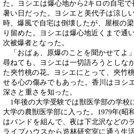
た。ヨシエは爆心地から2キロの自宅で
暑い日だった。ヨシエと美代子は涼し
時、爆風で自宅は倒壊したが、屋根の
り留めた。ヨシエは爆心地近くまで通
次被爆者となった。
「おばぁ、原爆のことを聞かせてよ」
尋ねても、ヨシエは一切語ろうとしな
た夾竹桃の花。ヨシエにとって、夾竹
せる心の傷みでもあった。香川はヨシ
深さと重さを知った。
1年後の大学受験では獣医学部の学校
大学の農獣医学部に入った。1979年(昭
はバンドを組んで、夜は下北沢などの
ライブハウスから造林研究室に通う生