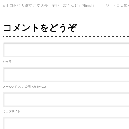
«
山口銀行大連支店 支店長 宇野 宏さん Uno Hiroshi
ジェトロ大連
コメントをどうぞ
お名前
メールアドレス (公開されません)
ウェブサイト