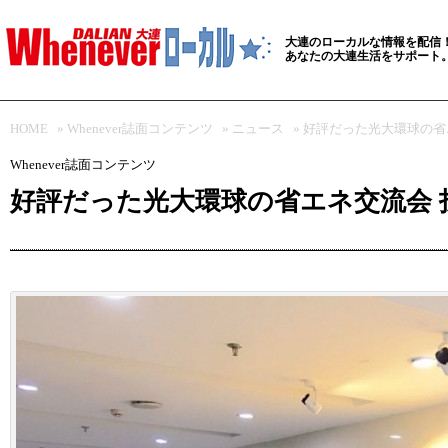
大連のローカルな情報を配信
あなたの大連生活をサポート
HOME
»
Whenever誌面コンテンツ
»
ニュース
» 好評だった光大環球の
Whenever誌面コンテンツ
好評だった光大環球の省エネ交流会 