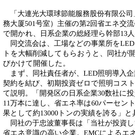
「大連光大環球節能服務股份有限公司
務大厦501号室）主催の第2回省エネ交流
で開かれ、日系企業の総経理ら幹部13
同交流会は、工場などの事業所をLE
トを大幅削減してもらおうと、同社が
びかけて開催した。
まず、同社責任者が、LED照明導入企
契約を結び、初期投資ゼロで照明コスト
て説明。「開発区の日系企業30数社に投
11万本に達し、省エネ率は60パーセント
果として約13000トンの実績を誇る」
同社の于忠波董事長は「当社が投資し
省エネ意識の高い企業。EMCによるエ