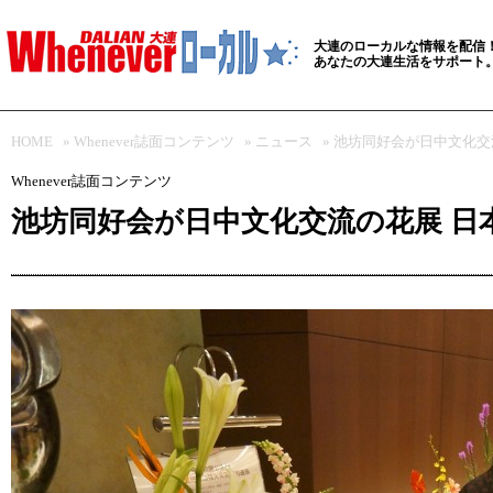
大連のローカルな情報を配信
あなたの大連生活をサポート
HOME
»
Whenever誌面コンテンツ
»
ニュース
» 池坊同好会が日中文化
Whenever誌面コンテンツ
池坊同好会が日中文化交流の花展 日