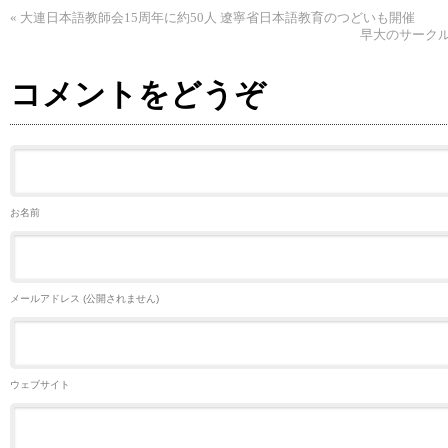
«
大連日本語教師会15周年に約50人 遼寧省日本語教育のつどいも開催
早大のサーク
コメントをどうぞ
お名前
メールアドレス (公開されません)
ウェブサイト