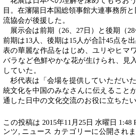
花展は日本への理解を深めてもらおう
目。在瀋陽日本国総領事館大連事務所と
流協会が後援した。
展示会は前期（26、27日）と後期（2
前期は13人、後期は15人が合計45点
表の華麗な作品をはじめ、ユリやヒマ
バラなど色鮮やかな花が生けられ、見
していた。
杉代表は「会場を提供していただいた
統文化を中国のみなさんに伝えること
通した日中の文化交流のお役に立ちた
この投稿は 2015年11月25日 水曜日 1:48 
ンツ
,
ニュース
カテゴリーに公開されま