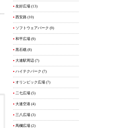
友好広場
(13)
西安路
(10)
ソフトウェアパーク
(9)
和平広場
(9)
黒石礁
(8)
大連駅周辺
(7)
ハイテクパーク
(7)
オリンピック広場
(7)
二七広場
(5)
大連空港
(4)
三八広場
(3)
馬欄広場
(2)