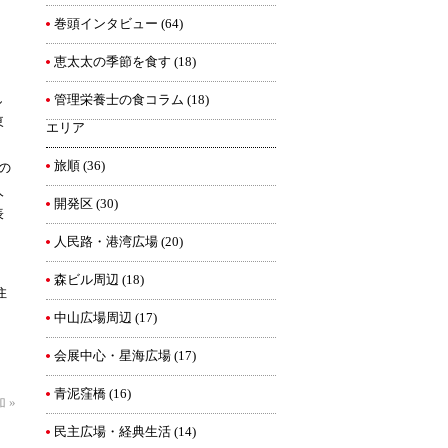
巻頭インタビュー
(64)
」
恵太太の季節を食す
(18)
し
管理栄養士の食コラム
(18)
東
エリア
旅順
(36)
の
人
開発区
(30)
表
人民路・港湾広場
(20)
森ビル周辺
(18)
住
中山広場周辺
(17)
会展中心・星海広場
(17)
青泥窪橋
(16)
加
»
民主広場・経典生活
(14)