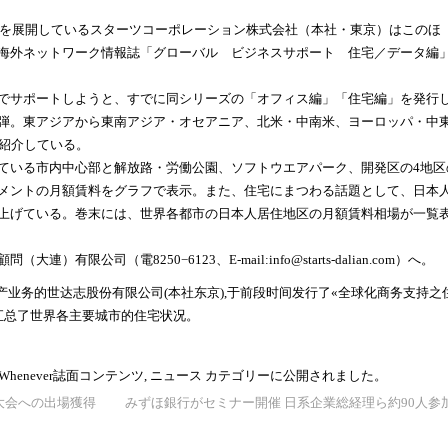
スを展開しているスターツコーポレーション株式会社（本社・東京）はこのほ
海外ネットワーク情報誌「グローバル ビジネスサポート 住宅／データ編
でサポートしようと、すでに同シリーズの「オフィス編」「住宅編」を発行
弾。東アジアから東南アジア・オセアニア、北米・中南米、ヨーロッパ・中
ら紹介している。
いる市内中心部と解放路・労働公園、ソフトウエアパーク、開発区の4地区
メントの月額賃料をグラフで表示。また、住宅にまつわる話題として、日本
上げている。巻末には、世界各都市の日本人居住地区の月額賃料相場が一覧
連）有限公司（電8250−6123、E-mail:
info@starts-dalian.com
）へ。
产业务的世达志股份有限公司(本社东京),于前段时间发行了«全球化商务支持之
汇总了世界各主要城市的住宅状况。
Whenever誌面コンテンツ
,
ニュース
カテゴリーに公開されました。
大会への出場獲得
みずほ銀行がセミナー開催 日系企業総経理ら約90人参