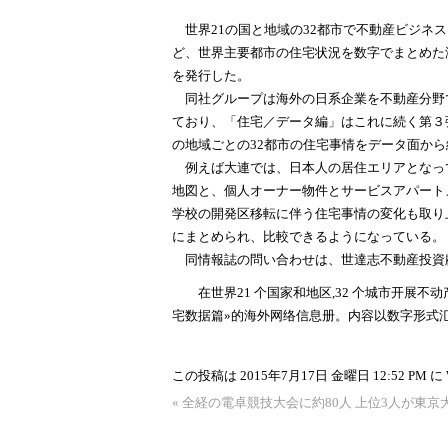
世界21の国と地域の32都市で不動産ビジネ
ど、世界主要都市の住宅状況を数字でまとめた
を発行した。
同社グループは海外の日系企業を不動産分野
ており、「住宅／データ編」はこれに続く第３
の地域ごとの32都市の住宅事情をデータ面か
例えば大連では、日本人の居住エリアとなって
地図と、個人オーナー物件とサービスアパート
学校の開発区移転に伴う住宅事情の変化も取り
にまとめられ、比較できるようになっている。
同情報誌の問い合わせは、世達志不動産投資顧問（大
在世界21 个国家和地区,32 个城市开展不动
宅数据篇»的海外网络信息册。内容以数字形式
この投稿は 2015年7月17日 金曜日 12:52 PM に
«
全経の電卓競技大会に約80人 上位3人が東京