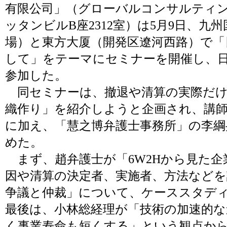
有限公司」（グローバルコンサルティ
ッタンビルB座2312室）は5月9日、九
場）と東方大厦（開発区遼河西路）で「
して」をテーマにセミナーを開催し、日
参加した。
同セミナーは、撤退や清算の実際だけ
織作り」を紹介しようと企画され、講師
に加え、「慧之博弁護士事務所」の李綱
めた。
まず、趙弁護士が「6W2Hから見た企
因や清算の決定者、実施者、方法などを
争議と仲裁」について、ケーススタデ
最後は、小林総経理が「技術の加速的な
く事業寿命も短くする」という観点か