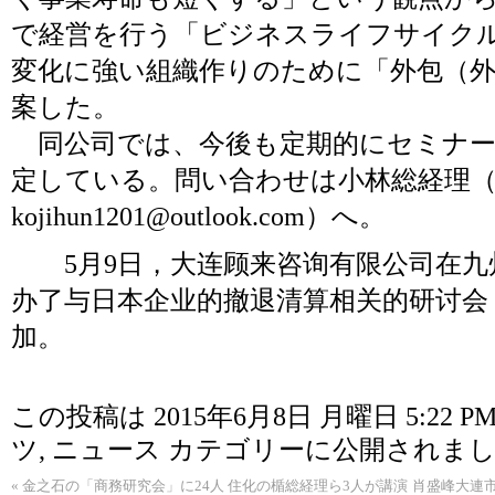
で経営を行う「ビジネスライフサイク
変化に強い組織作りのために「外包（
案した。
同公司では、今後も定期的にセミナー
定している。問い合わせは小林総経理（電139-4
kojihun1201@outlook.com
）へ。
5月9日，大连顾来咨询有限公司在九
办了与日本企业的撤退清算相关的研讨会
加。
この投稿は 2015年6月8日 月曜日 5:22 P
ツ
,
ニュース
カテゴリーに公開されまし
«
金之石の「商務研究会」に24人 住化の楯総経理ら3人が講演
肖盛峰大連