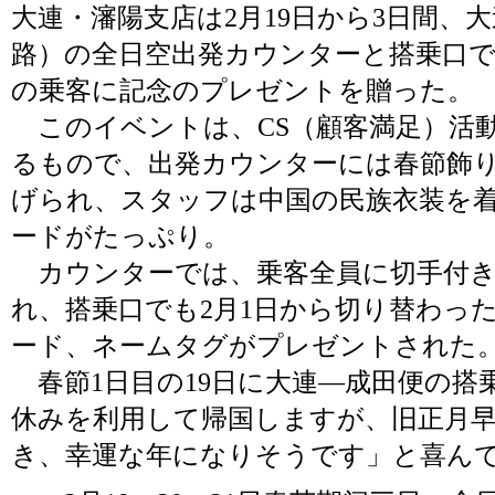
大連・瀋陽支店は2月19日から3日間、
路）の全日空出発カウンターと搭乗口で
の乗客に記念のプレゼントを贈った。
このイベントは、CS（顧客満足）活
るもので、出発カウンターには春節飾
げられ、スタッフは中国の民族衣装を
ードがたっぷり。
カウンターでは、乗客全員に切手付き
れ、搭乗口でも2月1日から切り替わっ
ード、ネームタグがプレゼントされた
春節1日目の19日に大連―成田便の搭
休みを利用して帰国しますが、旧正月
き、幸運な年になりそうです」と喜ん