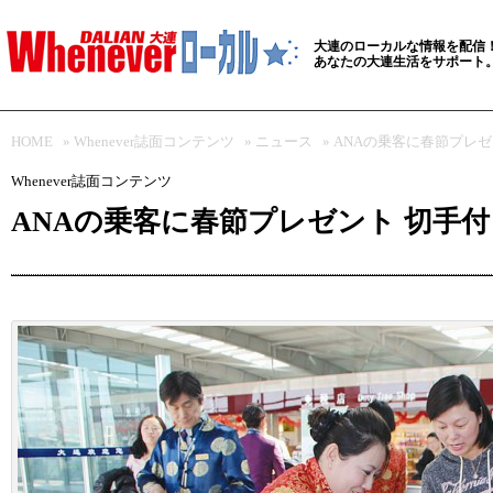
大連のローカルな情報を配信
あなたの大連生活をサポート
HOME
»
Whenever誌面コンテンツ
»
ニュース
» ANAの乗客に春節プレ
Whenever誌面コンテンツ
ANAの乗客に春節プレゼント 切手