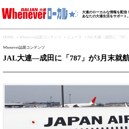
大連のローカルな情報を配信
あなたの大連生活をサポート
HOME
»
Whenever誌面コンテンツ
»
ニュース
» JAL大連―成田に「7
適に
Whenever誌面コンテンツ
JAL大連―成田に「787」が3月末