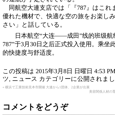
同航空大連支店では「『787』はこれ
優れた機材で、快適な空の旅をお楽し
さい」と話している。
日本航空“大连——成田”线的班级航线
787”于3月30日之后正式投入使用。乘
的快捷度与舒适度。
この投稿は 2015年3月8日 日曜日 4:53 P
ツ
,
ニュース
カテゴリーに公開されまし
«
横浜で工業技術見本市開催 大連から1団体、2企業が出展
美容関係人材の
コメントをどうぞ