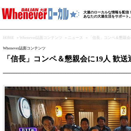
大連のローカルな情報を配信
あなたの大連生活をサポート
HOME
»
Whenever誌面コンテンツ
»
ニュース
» 「信長」コンペ＆懇親会
Whenever誌面コンテンツ
「信長」コンペ＆懇親会に19人 歓