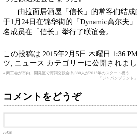
由拉面居酒屋「信长」的常客们结成的
于1月24日在锦华街的「Dynamic高尔
名成员在「信长」举行了联谊会。
この投稿は 2015年2月5日 木曜日 1:36 P
ツ
,
ニュース
カテゴリーに公開されまし
«
商工会が市内、開発区で賀詞交歓会 約380人が2015年のスタート祝う
「ジャパンブランド」
コメントをどうぞ
お名前