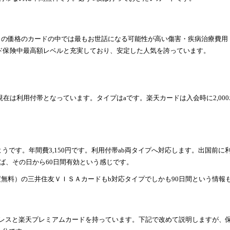
、この価格のカードの中では最もお世話になる可能性が高い傷害・疾病治療費用
ード保険中最高額レベルと充実しており、安定した人気を誇っています。
現在は利用付帯となっています。タイプはaです。楽天カードは入会時に2,000
です。年間費3,150円です。利用付帯ab両タイプへ対応します。出国前に
ば、その日から60日間有効という感じです。
度無料）の三井住友ＶＩＳＡカードもb対応タイプでしかも90日間という情報
レスと
楽天プレミアムカード
を持っています。下記で改めて説明しますが、