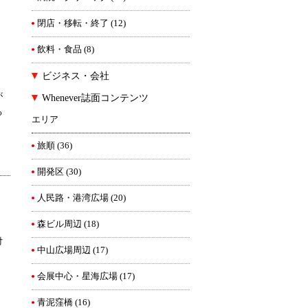
閉店・移転・終了
(12)
飲料・食品
(8)
ビジネス・会社
が
Whenever誌面コンテンツ
る
エリア
旅順
(36)
開発区
(30)
人民路・港湾広場
(20)
森ビル周辺
(18)
付
中山広場周辺
(17)
会展中心・星海広場
(17)
青泥窪橋
(16)