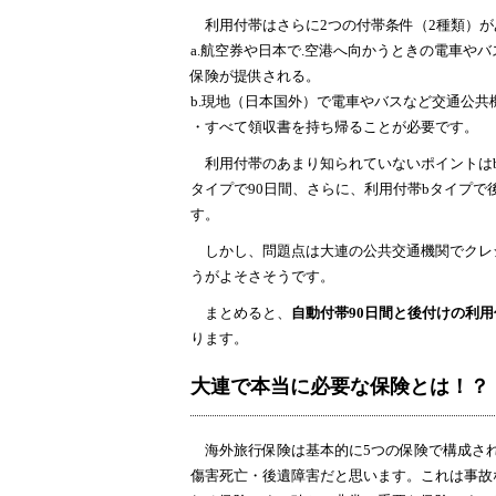
利用付帯はさらに2つの付帯条件（2種類）が
a.航空券や日本で.空港へ向かうときの電車や
保険が提供される。
b.現地（日本国外）で電車やバスなど交通公
・すべて領収書を持ち帰ることが必要です。
利用付帯のあまり知られていないポイントはb
タイプで90日間、さらに、利用付帯bタイプで
す。
しかし、問題点は大連の公共交通機関でクレ
うがよそさそうです。
まとめると、
自動付帯90日間と後付けの利用
ります。
大連で本当に必要な保険とは！？
海外旅行保険は基本的に5つの保険で構成されて
傷害死亡・後遺障害だと思います。これは事故