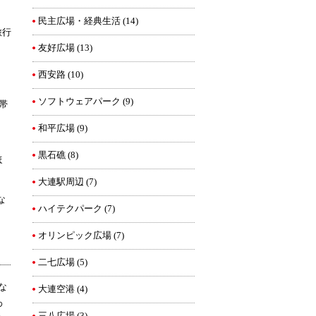
民主広場・経典生活
(14)
旅行
友好広場
(13)
西安路
(10)
ソフトウェアパーク
(9)
帯
和平広場
(9)
黒石礁
(8)
ほ
大連駅周辺
(7)
な
ハイテクパーク
(7)
オリンピック広場
(7)
二七広場
(5)
な
大連空港
(4)
わ