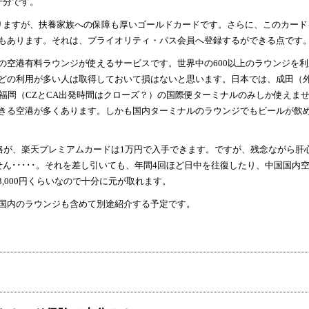
十分です。
ますが、扶養家族への保障も厚いゴールドカードです。さらに、このカード
もあります。それは、プライオリティ・パス会員へ登録するができる点です
空港有料ラウンジが使えるサービスです。世界中の600以上のラウンジを利
どの利用が多い人は取得しておいて損はないと思います。日本では、成田（
福岡（CZとCA出発時間はクローズ？）の国際便ターミナルのみしか使えま
きる空港が多くあります。しかも国内ターミナルのラウンジでもビールが飲
格が、楽天プレミアムカードは1万円で入手できます。ですが、残念ながら肝
ん･････。それを差し引いても、年間4回ほど日中を往復したり、中国国内
3,000円くらいなので十分に元が取れます。
国内のラウンジも含めて別途紹介する予定です。