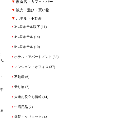
飲食店・カフェ・バー
観光・遊び・買い物
ホテル・不動産
3つ星ホテル以下
(11)
4つ星ホテル
(14)
5つ星ホテル
(10)
て
ホテル・アパートメント
(38)
。た
マンション・オフィス
(37)
し、
不動産
(6)
乗り物
(7)
留学
大連お役立ち情報
(14)
生活用品
(7)
含ま
病院・クリニック
(13)