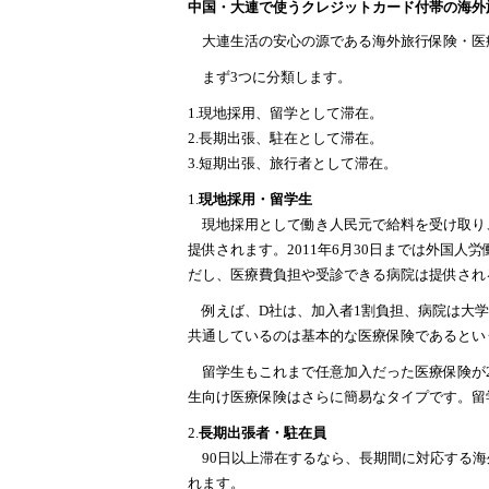
中国・大連で使うクレジットカード付帯の海外
大連生活の安心の源である海外旅行保険・医
まず3つに分類します。
1.現地採用、留学として滞在。
2.長期出張、駐在として滞在。
3.短期出張、旅行者として滞在。
1.
現地採用・留学生
現地採用として働き人民元で給料を受け取り
提供されます。2011年6月30日までは外国
だし、医療費負担や受診できる病院は提供され
例えば、D社は、加入者1割負担、病院は大学
共通しているのは基本的な医療保険であるとい
留学生もこれまで任意加入だった医療保険が2
生向け医療保険はさらに簡易なタイプです。留
2.
長期出張者・駐在員
90日以上滞在するなら、長期間に対応する海
れます。