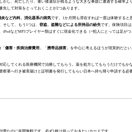
しかし、死亡したり、重い後遺症が残るような大きな事故に遭遇する確率よ
優先して対策をとっておくことが2つあります。
腸炎など内科、消化器系の病気
です。1か月間も滞在すれば一度は体験すると
。そして、もう1つは、
窃盗、盗難などによる所持品の紛失
です。保険項目は
iPodなどMP3プレイヤー類はすぐに現金化できる（=犯人にとっては足がつ
険「
傷害・疾病治療費用
」「
携帯品損害
」を中心に考えるほうが現実的だとい
対応してくれる医療機関で治療してもらう。薬を処方してもらうだけでもか
警察署へ行き被害届けと証明書を発行してもらい日本へ持ち帰り申請する必
帯なのに年間無料です。必ず1枚は持っておきたいカードです。