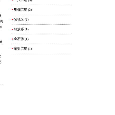
三八広場
(3)
り
馬欄広場
(2)
思
保税区
(2)
携
き
解放路
(1)
金石灘
(1)
え
華楽広場
(1)
な
要