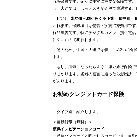
れる保険です。確かに非常に重要な保険です。
も、大連では、もっと大きな確率で遭遇する、
1つは、
水や食べ物からくる下痢、食中毒、
われます。保険項目は傷害・疾病治療費用です
行品損害です。特にデジタルカメラ、携帯電話、
にくい）ので狙われます。
そのため、中国・大連では特にこの2つの保
ます。
もし、病気になったらすぐに海外旅行保険で
り助かります。盗難の被害に遭ったら派出所、
があります。
お勧めクレジットカード保険
タイプ別に紹介します。
＜自動付帯（無料）＞
横浜インビテーションカード
通称ハマカードと呼ばれるカードです。自動付