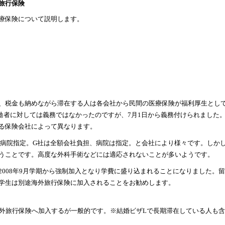
旅行保険
療保険について説明します。
、税金も納めながら滞在する人は各会社から民間の医療保険が福利厚生とし
人労働者に対しては義務ではなかったのですが、7月1日から義務付けられました
る保険会社によって異なります。
病院指定。G社は全額会社負担、病院は指定。と会社により様々です。しか
うことです。高度な外科手術などには適応されないことが多いようです。
008年9月学期から強制加入となり学費に盛り込まれることになりました。
学生は別途海外旅行保険に加入されることをお勧めします。
外旅行保険へ加入するが一般的です。※結婚ビザLで長期滞在している人も