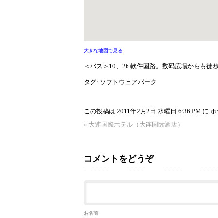
大きな地図で見る
＜バス＞10、26 軟件園路。数码広場からも徒
タグ:
ソフトウェアパーク
この投稿は 2011年2月2日 水曜日 6:36 PM に
ホ
«
大連国際ホテル（大连国际酒店）
コメントをどうぞ
お名前