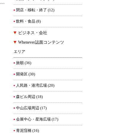
閉店・移転・終了
(12)
飲料・食品
(8)
ビジネス・会社
Whenever誌面コンテンツ
エリア
旅順
(36)
開発区
(30)
人民路・港湾広場
(20)
森ビル周辺
(18)
中山広場周辺
(17)
会展中心・星海広場
(17)
青泥窪橋
(16)