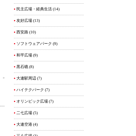
民主広場・経典生活
(14)
友好広場
(13)
西安路
(10)
ソフトウェアパーク
(9)
和平広場
(9)
黒石礁
(8)
）
»
大連駅周辺
(7)
ハイテクパーク
(7)
オリンピック広場
(7)
二七広場
(5)
大連空港
(4)