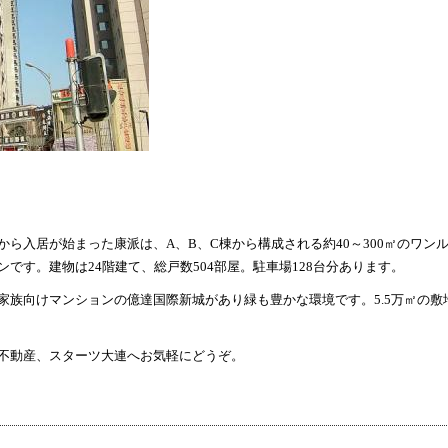
6日から入居が始まった康派は、A、B、C棟から構成される約40～300㎡のワン
です。建物は24階建て、総戸数504部屋。駐車場128台分あります。
家族向けマンションの
億達国際新城
があり緑も豊かな環境です。5.5万㎡の敷
不動産
、
スターツ大連
へお気軽にどうぞ。