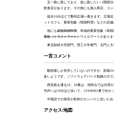
五一路に面しており、道に面した1～2階部分
飲食店があります。その他にも個人商店、コン
徒歩10分ほどで数码広場へ着きます。広場近く
ットカフェ、紫菜包飯（韓国料理）などの店舗
他にも
遊龍韓国料理
、幸福的紫菜包飯（韓国
量販（トラストマート）
ウォルマートがありま
東北財経大学西門、理工大学東門、北門と大
一言コメント
数部屋しか見学していないのですが、部屋の
多いようです。ソフトウェアパーク勤務の方で
西安路を通る10、26番は、現時点では渋滞
市内へは10分ほど歩いて、23やK901番で向
中国語での発音が乾杯のカンパイに近いため
アクセス/地図