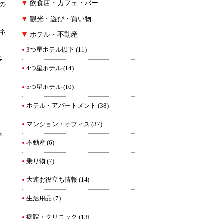
飲食店・カフェ・バー
の
。
観光・遊び・買い物
ネ
ホテル・不動産
3つ星ホテル以下
(11)
多
4つ星ホテル
(14)
5つ星ホテル
(10)
ホテル・アパートメント
(38)
マンション・オフィス
(37)
が
不動産
(6)
乗り物
(7)
。
大連お役立ち情報
(14)
生活用品
(7)
病院・クリニック
(13)