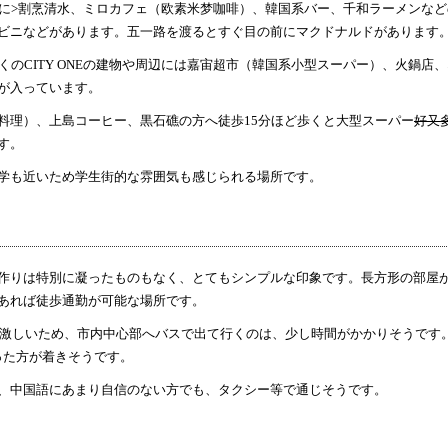
に>割烹清水、ミロカフェ（欧素米梦咖啡）、韓国系バー、千和ラーメンなど
ビニなどがあります。五一路を渡るとすぐ目の前にマクドナルドがあります
のCITY ONEの建物や周辺には嘉宙超市（韓国系小型スーパー）、火鍋店、
が入っています。
料理）、上島コーヒー、黒石礁の方へ徒歩15分ほど歩くと大型スーパー
好又
す。
学も近いため学生街的な雰囲気も感じられる場所です。
作りは特別に凝ったものもなく、とてもシンプルな印象です。長方形の部屋
あれば徒歩通勤が可能な場所です。
が激しいため、市内中心部へバスで出て行くのは、少し時間がかかりそうです
かった方が着きそうです。
、中国語にあまり自信のない方でも、タクシー等で通じそうです。