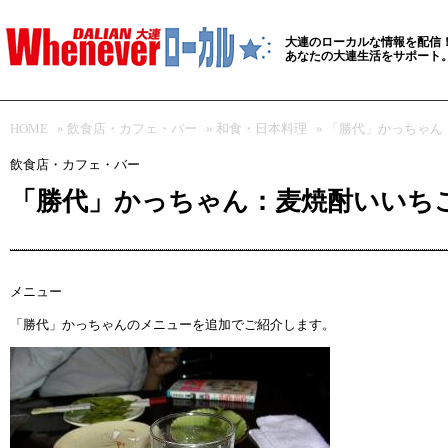
大連のローカルな情報を配信
あなたの大連生活をサポート
HOME
»
飲食店・カフェ・バー
»
和食・日本料理
» 「勝代」かっちゃん
飲食店・カフェ・バー
「勝代」かっちゃん：麦焼酎いいちこ
メニュー
「勝代」かっちゃん
のメニューを追加でご紹介します。