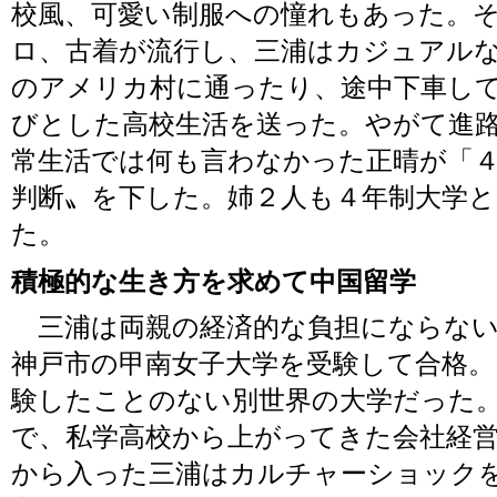
校風、可愛い制服への憧れもあった。
ロ、古着が流行し、三浦はカジュアル
のアメリカ村に通ったり、途中下車し
びとした高校生活を送った。やがて進
常生活では何も言わなかった正晴が「
判断〟を下した。姉２人も４年制大学
た。
積極的な生き方を求めて中国留学
三浦は両親の経済的な負担にならない
神戸市の甲南女子大学を受験して合格
験したことのない別世界の大学だった
で、私学高校から上がってきた会社経
から入った三浦はカルチャーショック