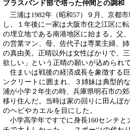
ブラスバンド部で培った仲間との調和
三浦は1982年（昭和57）９月、京都
し、１年後に一家は大阪市住之江区に
の埋立地である南港地区に始まる。父
の営業マン、母、佐代子は専業主婦、姉
の真由美。正晴以外は女性ばかりで、
欲しい」という正晴の願いが込められ
住まいは戦後の経済成長を象徴する巨
ンクリートに囲まれ、３姉妹は典型的
浦が小学２年生の時、兵庫県明石市の
移り住んだ。当時は家の回りに田んぼ
のヘビやカエルを目にした。
小学高学年ですでに身長160センチと
チで大人しかった」。スポーツの代わ