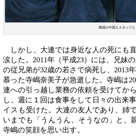
職場の中国人スタッフと
しかし、大連では身近な人の死にも直
涙した。2011年（平成23）には、兄
の従兄弟が32歳の若さで病死し、2013
慕った寺嶋奈美子が急逝した。寺嶋は2
連への引っ越し業務の依頼を受けてか
し、週に１回は食事をして日々の出来
イスも受けた。大連の友人であり、姉
いまでも「うんうん、そうなの」と、
寺嶋の笑顔を思い出す。