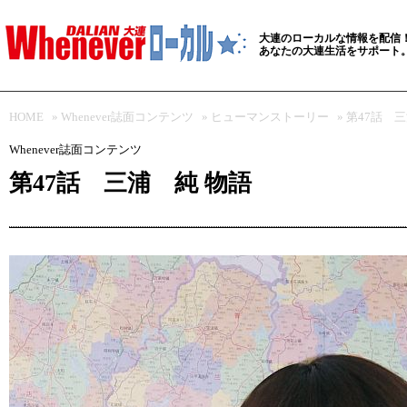
大連のローカルな情報を配信
あなたの大連生活をサポート
HOME
»
Whenever誌面コンテンツ
»
ヒューマンストーリー
» 第47話 
Whenever誌面コンテンツ
第47話 三浦 純 物語