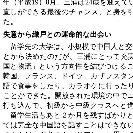
年（平成19）8月、三浦は24歳を迎え
直しができる最後のチャンス、と身を
た。
失意から織戸との運命的な出会い
留学先の大学は、小規模で中国人と交
とから決めたのだが、三浦にとって充
国と物流」という方向性を結びつける
韓国、フランス、ドイツ、カザフスタ
語で食事をしたり、カラオケに行った
ことができた。開放された環境の中で
打ち込んで、初級から中級クラスへと
留学生活もあと２か月を残すばかりと
では完全な中国語を話すことはできな