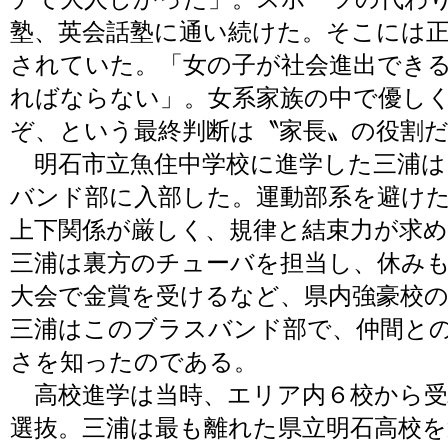
塾、英会話塾に通い続けた。そこには
されていた。「女の子が社会進出でき
ればならない」。女系家族の中で優し
ぞ、という最終判断は〝家長〟の役割
明石市立魚住中学校に進学した三浦は
バンド部に入部した。運動部系を避け
上下関係が厳しく、規律と結束力が求
三浦は裏方のチューバを担当し、休み
大会で金賞を受けるなど、県内強豪校
三浦はこのブラスバンド部で、仲間と
さを知ったのである。
高校進学は当時、エリア内６校から受
選抜。三浦は最も離れた県立明石高校を