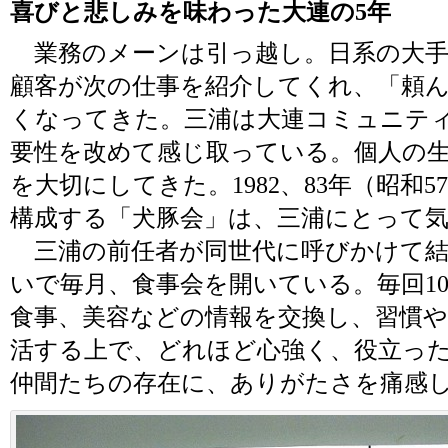
喜びと悲しみを味わった大連の5年
業務のメーンは引っ越し。日系の大手
顧客が次の仕事を紹介してくれ、「頼
くなってきた。三浦は大連コミュニテ
要性を改めて感じ取っている。個人の
を大切にしてきた。1982、83年（昭和
構成する「犬豚会」は、三浦にとって
三浦の前任者が同世代に呼びかけて結
いで毎月、食事会を開いている。毎回1
食事、美容などの情報を交換し、習慣や
活する上で、どれほど心強く、役立っ
仲間たちの存在に、ありがたさを痛感