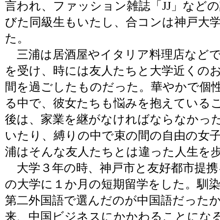
言われ、ファッション雑誌「JJ」など
びた同級生もいたし、合コンは神戸大
た。
三浦は居酒屋やイタリア料理店などで
を受け、時には友人たちと大学近くの
間を過ごしたものだった。華やかで個
る中で、彼女たちも悩みを抱えている
後は、家業を継がなければならなかっ
いたり、縛りの中で束の間の自由の女
浦はそんな友人たちとは違った人生を
大学３年の時、神戸市と友好都市提携
の大学に１か月の短期留学をした。馴
第二外国語で選んだのが中国語だった
来、中国ビジネスにかかわることにな