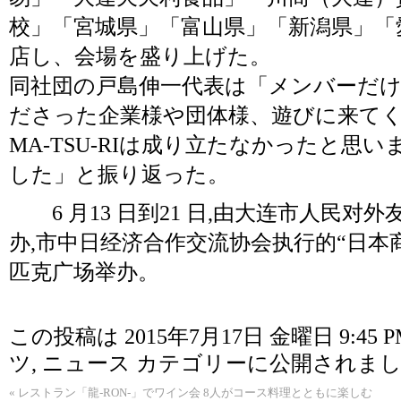
校」「宮城県」「富山県」「新潟県」「
店し、会場を盛り上げた。
同社団の戸島伸一代表は「メンバーだ
ださった企業様や団体様、遊びに来て
MA-TSU-RIは成り立たなかったと思
した」と振り返った。
6 月13 日到21 日,由大连市人民对
办,市中日经济合作交流协会执行的“日本
匹克广场举办。
この投稿は 2015年7月17日 金曜日 9:45 
ツ
,
ニュース
カテゴリーに公開されまし
«
レストラン「龍-RON-」でワイン会 8人がコース料理とともに楽しむ