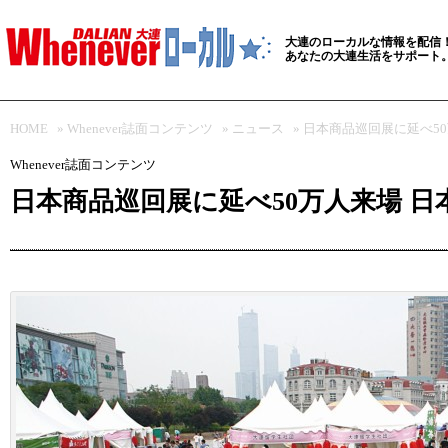
大連のローカルな情報を配信
あなたの大連生活をサポート
HOME
»
Whenever誌面コンテンツ
»
ニュース
» 日本商品巡回展に延べ50
Whenever誌面コンテンツ
日本商品巡回展に延べ50万人来場 日本