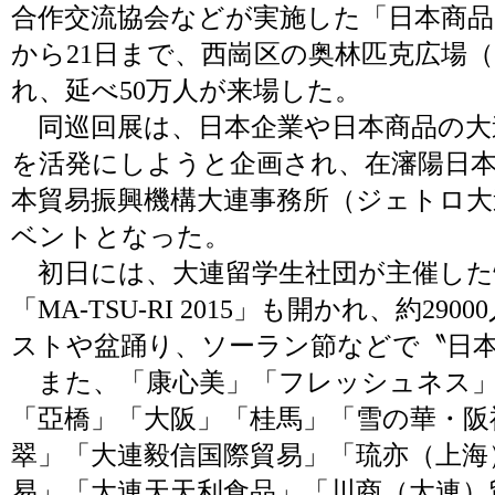
合作交流協会などが実施した「日本商品
から21日まで、西崗区の奥林匹克広場
れ、延べ50万人が来場した。
同巡回展は、日本企業や日本商品の大
を活発にしようと企画され、在瀋陽日本
本貿易振興機構大連事務所（ジェトロ大
ベントとなった。
初日には、大連留学生社団が主催した
「MA-TSU-RI 2015」も開かれ、約2
ストや盆踊り、ソーラン節などで〝日
また、「康心美」「フレッシュネス」「
「亞橋」「大阪」「桂馬」「雪の華・阪
翠」「大連毅信国際貿易」「琉亦（上海
易」「大連天天利食品」「川商（大連）