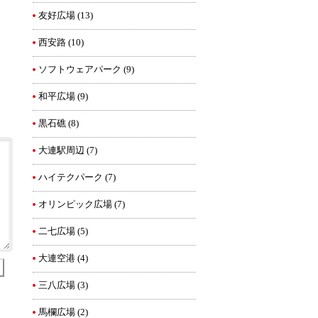
友好広場
(13)
西安路
(10)
ソフトウェアパーク
(9)
和平広場
(9)
黒石礁
(8)
大連駅周辺
(7)
ハイテクパーク
(7)
オリンピック広場
(7)
二七広場
(5)
大連空港
(4)
三八広場
(3)
馬欄広場
(2)