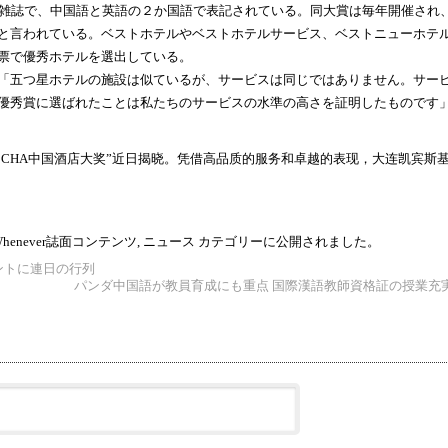
な生活雑誌で、中国語と英語の２か国語で表記されている。同大賞は毎年開催され
と言われている。ベストホテルやベストホテルサービス、ベストニューホテ
票で優秀ホテルを選出している。
「五つ星ホテルの施設は似ているが、サービスは同じではありません。サー
優秀賞に選ばれたことは私たちのサービスの水準の高さを証明したものです
五届CHA中国酒店大奖”近日揭晓。凭借高品质的服务和卓越的表现，大连凯宾斯
Whenever誌面コンテンツ
,
ニュース
カテゴリーに公開されました。
ントに連日の行列
パンダ中国語が教員育成にも重点 国際漢語教師資格証の授業充