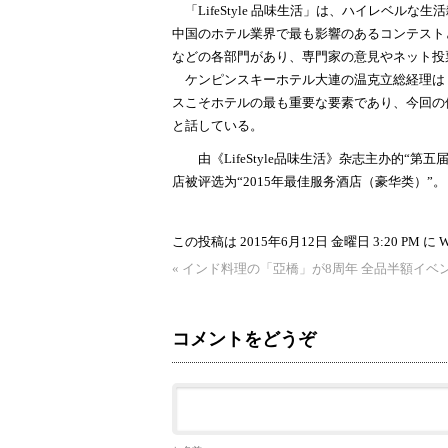
「LifeStyle 品味生活」は、ハイレベル
中国のホテル業界で最も影響のあるコンテスト
などの各部門があり、専門家の意見やネット投
ケンピンスキーホテル大連の温克立総経理は
スこそホテルの最も重要な要素であり、今回の
と話している。
由《LifeStyle品味生活》杂志主办的“第
店被评选为“2015年最佳服务酒店（豪华类）”。
この投稿は 2015年6月12日 金曜日 3:20 PM に
«
インド料理の「亞橋」が8周年 全品半額イベ
コメントをどうぞ