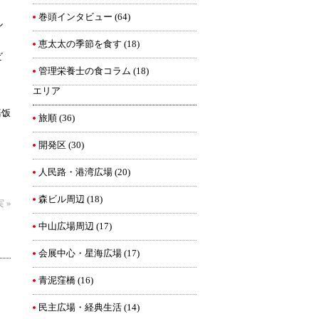
、
巻頭インタビュー
(64)
ル
恵太太の季節を食す
(18)
ビ
管理栄養士の食コラム
(18)
」
エリア
基饭
旅順
(36)
開発区
(30)
人民路・港湾広場
(20)
森ビル周辺
(18)
実
»
中山広場周辺
(17)
会展中心・星海広場
(17)
青泥窪橋
(16)
民主広場・経典生活
(14)