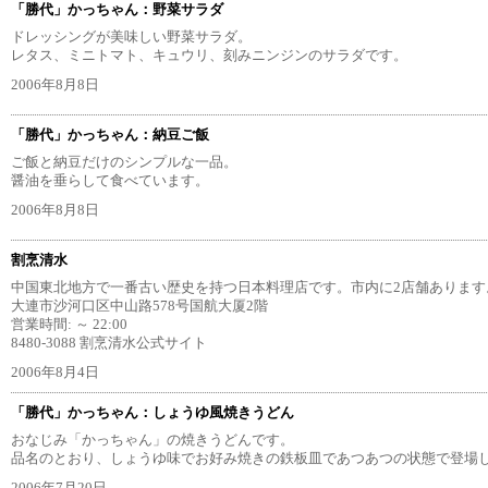
「勝代」かっちゃん：野菜サラダ
ドレッシングが美味しい野菜サラダ。
レタス、ミニトマト、キュウリ、刻みニンジンのサラダです。
2006年8月8日
「勝代」かっちゃん：納豆ご飯
ご飯と納豆だけのシンプルな一品。
醤油を垂らして食べています。
2006年8月8日
割烹清水
中国東北地方で一番古い歴史を持つ日本料理店です。市内に2店舗あります
大連市沙河口区中山路578号国航大厦2階
営業時間: ～ 22:00
8480-3088 割烹清水公式サイト
2006年8月4日
「勝代」かっちゃん：しょうゆ風焼きうどん
おなじみ「かっちゃん」の焼きうどんです。
品名のとおり、しょうゆ味でお好み焼きの鉄板皿であつあつの状態で登場