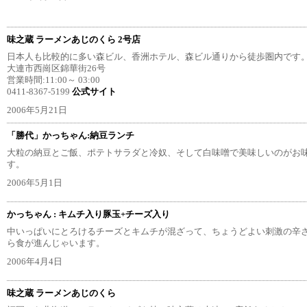
味之蔵 ラーメンあじのくら 2号店
日本人も比較的に多い森ビル、香洲ホテル、森ビル通りから徒歩圏内です
大連市西崗区錦華街26号
営業時間:11:00～ 03:00
0411-8367-5199
公式サイト
2006年5月21日
「勝代」かっちゃん:納豆ランチ
大粒の納豆とご飯、ポテトサラダと冷奴、そして白味噌で美味しいのがお
す。
2006年5月1日
かっちゃん : キムチ入り豚玉+チーズ入り
中いっぱいにとろけるチーズとキムチが混ざって、ちょうどよい刺激の辛
ら食が進んじゃいます。
2006年4月4日
味之蔵 ラーメンあじのくら