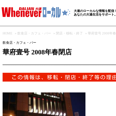
大連のローカルな情報を配信
あなたの大連生活をサポート
HOME
»
飲食店・カフェ・バー
»
閉店・移転・終了
» 華府壹号 2008年
飲食店・カフェ・バー
華府壹号 2008年春閉店