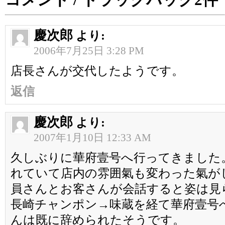
コメント / トラックバック2件
慶次郎
より:
2006年7月25日 3:28 PM
店長さんが交代したようです。
返信
慶次郎
より:
2007年1月10日 12:33 AM
久しぶりに華府壹号へ行ってきました
れていて店内の雰囲氣も変わった氣が
員さんとお客さんが会話すると姿は見
長崎チャンポン→味蔵を経て華府壹号
んは既に辞められたそうです。